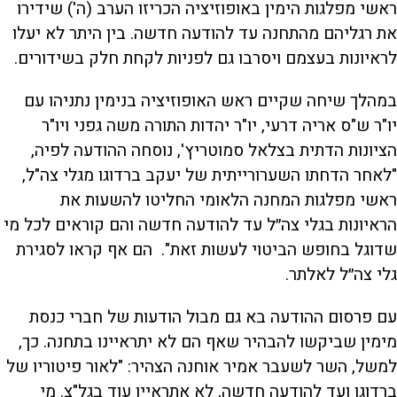
ראשי מפלגות הימין באופוזיציה הכריזו הערב (ה') שידירו
את רגליהם מהתחנה עד להודעה חדשה. בין היתר לא יעלו
לראיונות בעצמם ויסרבו גם לפניות לקחת חלק בשידורים.
במהלך שיחה שקיים ראש האופוזיציה בנימין נתניהו עם
יו"ר ש"ס אריה דרעי, יו"ר יהדות התורה משה גפני ויו"ר
הציונות הדתית בצלאל סמוטריץ', נוסחה ההודעה לפיה,
"לאחר הדחתו השערורייתית של יעקב ברדוגו מגלי צה"ל,
ראשי מפלגות המחנה הלאומי החליטו להשעות את
הראיונות בגלי צה״ל עד להודעה חדשה והם קוראים לכל מי
שדוגל בחופש הביטוי לעשות זאת". הם אף קראו לסגירת
גלי צה״ל לאלתר.
עם פרסום ההודעה בא גם מבול הודעות של חברי כנסת
מימין שביקשו להבהיר שאף הם לא יתראיינו בתחנה. כך,
למשל, השר לשעבר אמיר אוחנה הצהיר: "לאור פיטוריו של
ברדוגו ועד להודעה חדשה, לא אתראיין עוד בגל"צ. מי