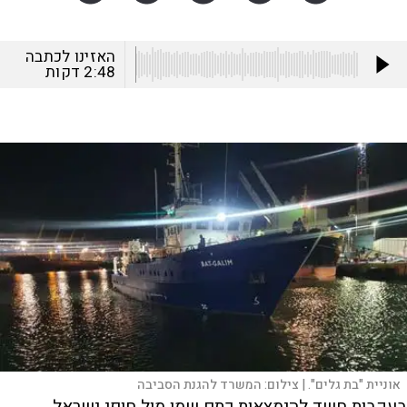
האזינו לכתבה
2:48
דקות
אוניית "בת גלים". |
צילום:
המשרד להגנת הסביבה