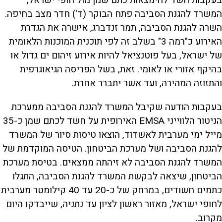
בעקבות חשד להימצאות כתם שמן מול חופי ישראל,
המשרד להגנת הסביבה פתח הבוקר (ד') חדר מצב בחיפה.
השרה להגנת הסביבה, תמר זנדברג, אישרה את הגדרת
האירוע כ"רמה 3" בשלב זה לפי תוכנית המוכנות הלאומית
של ישראל, בעל פוטנציאל להיות אירוע זיהום ים גדול או
בהיקף אזורי או לאומי. זאת, בשל הפריסה הגיאוגרפית
והתזוזה המהירה, ועד אשר יתברר אחרת.
בעקבות הודעה שקיבל המשרד להגנת הסביבה ממערכת
הניטור הלווייני EMSA האירופית על חשד לכתם שמן כ-35
מייל ימי מערבית לאשדוד, הוצאו טיסות סיור של המשרד
להגנת הסביבה ושל מערכת הביטחון. הטיסה המוקדמת של
המשרד להגנת הסביבה לא זיהתה ממצאים. בטיסת מערכת
הביטחון, שיצאה לבקשת המשרד להגנת הסביבה, התגלו
כתמים חשודים, במרחק של כ-20 עד 40 קילומטר מערבית
לחופי ישראל, מאזור ראשון לציון עד נתניה, שייבדקו היום
מקרוב.