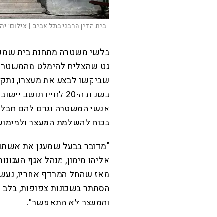
בית הדין הרבני בתל אביב. |
צילום:
יה
בלשי משטרה מתחנת בית שמש ה
גט שהצליח להימלט מהמשטרה 
שביקשו לבצע את מעצרו, נתקל
בשנות ה-20 לחייו תוש
אנשי המשטרה וגרם להם חבלו
בכוח להשלמת המעצר ולמימוש ה
"מדובר בבעל שמעגן את אשתו ת
אליהו מימון, מנהל אגף העגונו
מאז שהחל המרדף אחריו, נעשה 
הסתתר בשכונות צפופות, בלב א
והמעצר לא התאפשר".