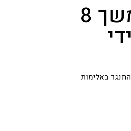
סרבן גט שהסתתר במשך 8
די
התנגד באלימות