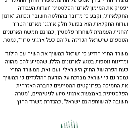
משרד החוץ בירך אמש על הודעת משרד החוץ ההולנדי כי
יפסיק את המימון לארגון הפלסטיני "ועדות העבודה
החקלאיות", וקבע כי מדובר בהחלטה חשובה ונכונה. "ארגון
ועדות החקלאות הוא בפועל חלק אורגני מארגון הטרור
'החזית העממית לשחרור פלסטין', כמו גם חמשת הארגונים
הנוספים שישראל הכריזה עליהם כעל ארגוני טרור", נמסר.
משרד החוץ הודיע כי ישראל תמשיך את השיח עם הולנד
ומדינות נוספות בנוגע לארגונים הללו, שהסיוע להם מהווה
כעת הפרה של החוק הישראלי. ועם זאת, ממשרד החוץ
נמסר גם כי ישראל מברכת על הודעת ההולנדים כי תמשיך
את התמיכה בפרויקטים המסייעים לחברה האזרחית
הפלסטינית באמצעות ארגוני סיוע לגיטימיים, "מטרה
חשובה לה שותפה גם ישראל", כהגדרת משרד החוץ.