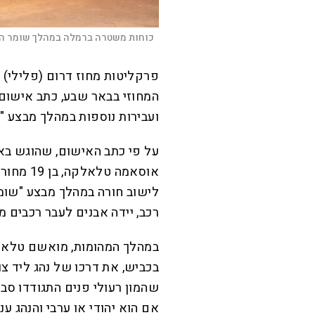
כוחות משטרה ברמלה במהלך שומר הח
פרקליטות מחוז דרום (פלילי) 
המחוזי בבאר שבע, כתב אישום
ועבירות נוספות במהלך מבצע "
על פי כתב האישום, שהוגש בא
אוסאמה ט
לישוב חורה במהלך מבצע "שומ
רכב, יידה אבנים לעבר רכבים מט
במהלך המהומות, מואשם טלאל
בכביש, את דרכו של נהג ליד צ
שהמון רעולי פנים התגודדו סב
אם הוא יהודי או ערבי והנהג ענ