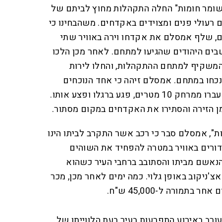
שומר חומות" החלה התקהלות מחוץ לביתם של
רעולי פנים ומצוידים באקדחים. משהבחינו כי
ם, שלף אמסלם את אקדחו וירה באוויר שתי
בים היהודים שהגיעו למתחם. לאחר מכן הלכו
 המשקיף למתחם ההתקהלות, והחלו לירות
נכחו במתחם. אמסלם זיהה כי אחד הנוכחים
במתחם משתייך למד"א, וירה לעברו ממרחק 10 מטרים, פגע ברגלו ופצע אותו.
ן הזירה והסתירו את האקדחים במקום מסתור.
", אמסלם סבר כי רכב אשר התקרב לביתו הינו
דורים באוויר במטרה להפחיד את השוהים
הנאשם מביתו והסתובב ברחבי העיר כשהוא
'ניקוב באופן גלוי. כמה ימים לאחר מכן, מכר
מורה ל-45,000 ש"ח.
ורב באירוע התפרעות בעיר בעת הלווייתו של