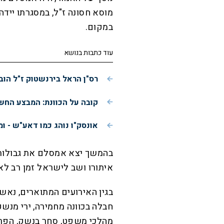
מוסא חסונה ז"ל, במסגרתו ייד
במקום.
עוד כתבות בנושא
רס"ן הראל בירנשטוק ז"ל הוב
קובה על הכוונת: המבצע הח
אונסק"ו נוהג כמו דאע"ש - ו
בהמשך יצא אמסלם את גבולות 
איתורו ושב לישראל זמן רב לאחר
בגין האירועים המתוארים, נא
חבלה בכוונה מחמירה, ירי מנש
מהלכי משפט, סחר בנשק, הפרע