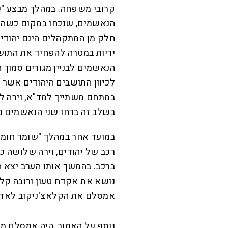
קרובי משפחה. במהלך מבצע "
הנאשמים, שנכחו במקום כשהם 
חלק מן המתקהלים הינם יהודי
יריות במטרה להפחיד את התוש
הנאשמים לבניין מגורים סמוך
לכיוון התושבים היהודים אשר 
בשלב זה ברחו שני הנאשמים מ
במועד אחר במהלך "שומר חומות
רכב של יהודים, וירה שלושה כ
ברכב. בהמשך אותו הערב יצא 
נושא את אקדח טעון ורובה קלאצ
אמסלם את הקלאצ'ניקוב לאדם אחר בת
נוסף על האמור, היה אמסלם מע