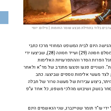
רבים בלוד בתחילת מבצע שומר החומות. |
צילום:
יוסי
הגישה היום לבית המשפט המחוזי מרכז כתבי
אישום כנגד שני תושבי לוד, אמסלם חסונה (29) ועייד חסונה (28), שביצעו ירי
גל הפרות הסדר וההתפרעויות האלימות
". השניים פגעו ופצעו מתנדב של מד"א ולאחר
 לצד מעשי אלימות נוספים שביצעו. כתב
יתר, ביצוע עבירות של מעשה טרור של חבלה
 סחר בנשק ושיבוש מהלכי משפט, כל אחד ע"פ
ידי עו"ד תומר שטיינברג, שני הנאשמים הינם