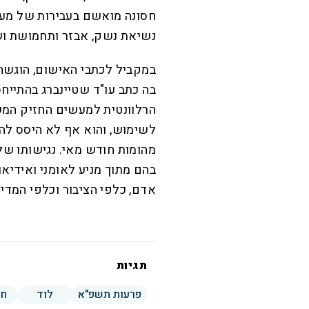
חסונה מואשם בעבירות של מעש
נשיאת נשק, אבזר ותחמושת ו
במקביל לכתבי האישום, הוגשה
בה כתב עו"ד שטיינברג בהתייח
הרלוונטית למעשים החזיק המשי
לשימוש, והוא אף לא היסס לה
מהומות חודש מאי. נגישותו ש
בהם מתוך מניע לאומני ואידיא
אדם, כלפי הציבור וכלפי המדינ
תגיות
פרעות תשפ"א
לוד
חד