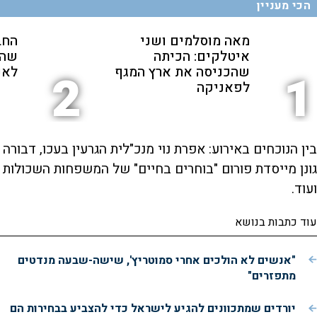
הכי מעניין
מאה מוסלמים ושני
החב
איטלקים: הכיתה
שהת
שהכניסה את ארץ המגף
לאנ
2
1
לפאניקה
בין הנוכחים באירוע: אפרת נוי מנכ"לית הגרעין בעכו, דבורה
גונן מייסדת פורום "בוחרים בחיים" של המשפחות השכולות
ועוד.
עוד כתבות בנושא
"אנשים לא הולכים אחרי סמוטריץ', שישה-שבעה מנדטים
מתפזרים"
יורדים שמתכוונים להגיע לישראל כדי להצביע בבחירות הם