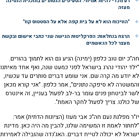
רע מכדי להיות אמיתי: הסעיפים הנסתרים בתוכנית הנסיגה
מעזה
"הוויכוח הוא לא על בית קפה אלא על הסטטוס קוו"
הרצח בנחלאות: הפרקליטות הגישה שני כתבי אישום ובקשת
מעצר לכל הנאשמים
חה"כ יום טוב כלפון (ימינה) הגיע גם הוא לתמוך בהורים.
"ילד יהודי נהרג בישראל לפני כמעט שנה, ואף אחד מאיתנו
לא יודע מה קרה שם. אני שומע דברים סותרים עד עכשיו,
והמשטרה לא סיפקה נתונים", אמר כלפון. "אני קורא מכאן
לשר לביטחון פנים עומר בר-לב לפעול בעניין, זה אינטרס
של כולנו. צריך לפעול לחקר האמת".
יו"ר מפלגת נעם חה"כ אבי מעוז (הציונות הדתית) אמר:
"לחתור לאמת זו המשימה שלנו, להבין מה היה כאן. מדינת
ישראל לא יכולה לטייח דברים. האג'נדה שהובילה לאמירות