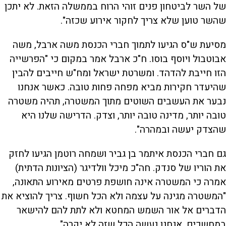
של השר לביטחון פנים זוהי הרוח בממשלה הזאת. לא יתכן
שהשר טוען שלא צריך לחקור אירוע שכזה".
מסיעת ש"ס הגיעו לתמוך חברי הכנסת משה ארבל, משה
אבוטבול ויוסף בוסו. ח"כ ארבל אמר במקום כי "הפרשייה
הזו חייבת להדהד. ומשרטת ישראל ומח"ש חייבים להבין
שהיעדר חקירות מביא מפחה פחות טובה. כאשר אנחנו
נבער את העשבים השוטים מתוך המשטרה, תהיה משטרה
טובה יותר, מדינה טובה יותר, וצדק. הדרישה שלנו היא
שהצדק יעשה ובמהרה".
גם חברי הכנסת איתמר בן גביר ושמחה רוטמן הגיעו לחזק
את הוריו של סנדק. חה"כ מיכל וולדיגר (הציונות הדתית)
אמרה כי המשטרה אינה חושפת פרטים מאירוע התאונה,
"המשטרה מגינה על עצמה ולא הכל חשוף. צריך להוציא את
הדברים אל אור השמש המחטא ולא לתת להם להישאר
במחשכים. אנחנו נעשה הכל שזה לא יקרה".