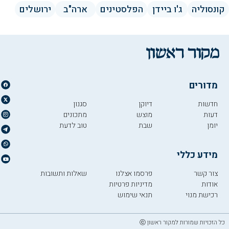
קונסוליה
ג'ו ביידן
הפלסטינים
ארה"ב
ירושלים
מדורים
חדשות
דיוקן
סגנון
דעות
מוצש
מתכונים
יומן
שבת
טוב לדעת
מידע כללי
צור קשר
פרסמו אצלנו
שאלות ותשובות
אודות
מדיניות פרטיות
רכישת מנוי
תנאי שימוש
כל הזכויות שמורות למקור ראשון ⓒ