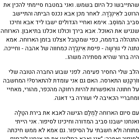
שהתייבשו כל היום בשמש. ואני במטבח סיימתי להכין את
הרוטב לאִינְגֶ׳רָה. לאחר מכן אבא נכנס הביתה והתיישב
סביב המוֹסֶב. אימא ואחיי הגדולים ישבו ליד אבא וחיכו
שנגיש את האוכל. אבא בירך וכולנו אכלנו בתיאבון. הארוחה
התנהלה בדממה, כפי שמקובל אצלנו בזמן הארוחה. אמא
נתנה לי גוּרְשָה - פיסת אִינְגֶ׳רָה כמחווה של אהבה - וחייכה.
היה ברור שהיא מסתירה משהו..
הלב שלי החסיר פעימה. לפני שבוע החברה הטובה שלי
ווֹרְקְנֶש התארסה. האם גם אני עומדת להתארס?! המחשבה
על חתונה והאפשרות להיות רחוקה מהכפר, מהורי, מאחיי
ומחבריי הכאיבה לי ועוררה בי דאגה.
עם סיום הארוחה לַמְלַם הגישה לאבא את בירת הטַלָה
ואנחנו ישבנו סביב המדורה וחיכינו לסיפור. אני הייתי
מתוחה ולא חשבתי על הסיפור. גם אמא לא ממש חיכתה