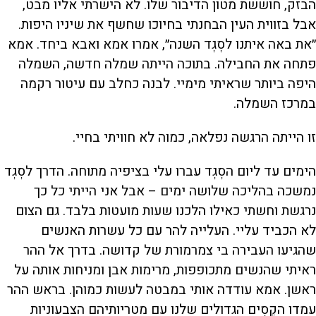
הבזק, חוששת מטון הדיבור שלו. לא הישרתי אליו מבט,
אבל בזווית העין הבחנתי בחיוכו שחשף את שיניו היפות.
״את באה איתנו לסְגְד השנה״, אמרו אמא ואבא ביחד. אמא
פתחה את החבילה. בתוכה הייתה שמלה חדשה, השמלה
היפה ביותר שראיתי מימיי. לבנה כחלב עם עיטור רקמה
במרכז השמלה.
זו הייתה הרגשה נפלאה, כמוה לא חוויתי בחיי.
הימים עד ליום הסְגְד עברו עלי בציפיה מתוחה. הדרך לסְגְד
נמשכה בהליכה שלושה ימים – אבל אני הייתי כל כך
נרגשת וחשתי כאילו הלכנו שעות מועטות בלבד. גם הצום
לא הכביד עליי. העלייה להר עם כל עשרות האנשים
שהגיעו העבירה בי צמרמורת של קדושה. בדרך אל ההר
ראיתי שהנשים מתכופפות, מרימות אבן ומניחות אותה על
ראשן. אמא עודדה אותי במבטה לעשות כמוהן. בראש ההר
עמדו הקֶסִים הגדולים שלנו עם מטריותיהם הצבעוניות