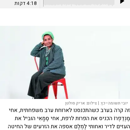
4:18
דקות
יובי תשומה–כץ. |
צילום:
אריק סולטן
זה קרה בערב כשהתכנסנו לארוחת ערב משפחתית, אחי
מַנְדֶפְרוֹ הכניס את הפרות לרפת, אחי סַמָאִי הוביל את
העזים לדיר ואחותי לַמְלַם אספה את הזרעים של החיטה