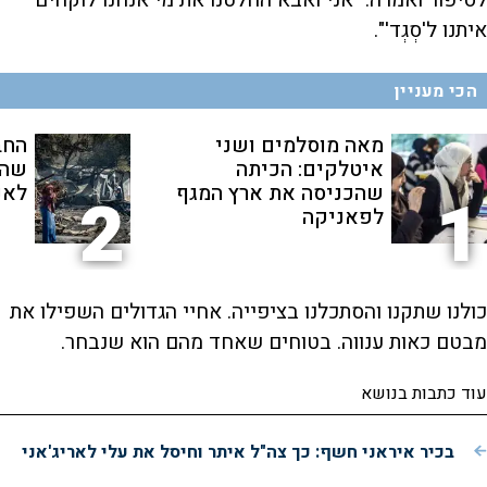
לסיפור ואמרה: "אני ואבא החלטנו את מי אנחנו לוקחים
איתנו ל'סְגְד'".
הכי מעניין
מאה מוסלמים ושני
החב
איטלקים: הכיתה
שהת
שהכניסה את ארץ המגף
לאנ
2
1
לפאניקה
כולנו שתקנו והסתכלנו בציפייה. אחיי הגדולים השפילו את
מבטם כאות ענווה. בטוחים שאחד מהם הוא שנבחר.
עוד כתבות בנושא
בכיר איראני חשף: כך צה"ל איתר וחיסל את עלי לאריג'אני