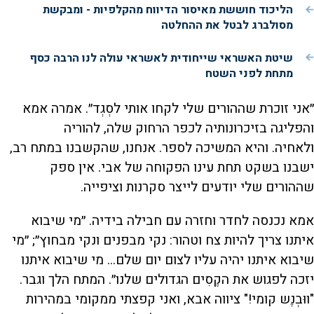
הליכוד חוששת מאיסור הדיווח מהקלפיות - ומבקשת
מסולברג לבטל את ההחלטה
שיטת האשראי שייחודית לאשראי עולה לנו הרבה כסף
מתחת לפני השטח
״אני זוכרת שההורים שלי לקחו אותי לסְגְד״. אמרה אמא
והפליגה בזיכרונותיה לכפר הרחוק שלה, להוריה
ולאחיה. והיא המשיכה לספר. אנחנו, שהקשבנו במתח רב,
ישבנו בשקט תחת עינו הפקוחה של אבי. אין ספק
שההורים שלי יודעים לייצר סקרנות וציפייה.
אמא נכנסה לחדר וחזרה עם חבילה בידיה. ״מי שיבוא
איתנו צריך להיות צח וטהור: נקי מבפנים ונקי מבחוץ״; ״מי
שיבוא איתנו יהיה עליו לצום יום שלם... מי שיבוא איתנו
יזכה לפגוש את הקֶסִים הגדולים שלנו״. המתח הלך וגבר.
"ווּבְנֶש קומי!" ציווה אבא, ואני קפצתי ממקומי במהירות