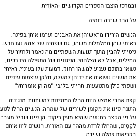
ובמרכז הוצבו הספרים הקדושים -האוֹרִית.
על ההר שררה דומיה.
הנשים הורידו מראשיהן את האבנים וערמו אותן בפינה.
ראיתי שהן ממלמלות משהו, גם שפתיה של אמא נעו חרש.
ניסיתי להבין מתוך תנועות השפתיים מה נאמר ולחזור על
המילים, אבל לא הצלחתי. הניגונים של התפילה היו רכים,
נשאו בתוכם געגוע למשהו רחוק. דמעות עלו בעיניי. ראיתי
את הנשים נושאות את ידיהן למעלה, חלקן עוצמות עיניים
ושפתי כולן מתנועעות. תהיתי בליבי: "מה הן אומרות?"
קצת אחרי אמצע היום החלו המנגינות להשתנות. מנגינות
התוגה פינו את מקומן לשירים של שמחה. הנשים החלו לנוע
על פי הקצב בתנועה שהיא מעין ריקוד. הן פינו שביל מעבר
לקֶסִים, שהחלו לרדת מההר עם האוֹרִית. הנשים ליוו אותם
בקריאות צהלה ושירה.