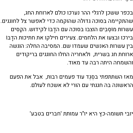
בכפר ששכן לרגלי ההר נערכו כולם לארוחת החג,
שהתקיימה בסוכה גדולה שהוקמה כדי לאפשר צל לחוגגים.
עשרות מוֹסֶבִים הוצבו בסוכה עם הדָבּוֹ לקידוש. הקֶסִים
בירכו ובצעו את הלחמים. צעירים חילקו את חתיכות הדָבּוֹ
בין עשרות האנשים שעמדו שם. המסיבה החלה: הוגשה
ארוחת חג בשרית, ולאחריה החלו החוגגים בריקודים
והשמחה היתה רבה עד מאוד.
מאז השתתפתי בסְגְד עוד פעמים רבות, אבל את הפעם
הראשונה בה חגגתי עם הורי לא אשכח לעולם.
יובי תשומה-כץ היא יו"ר עמותת 'חברים בטבע'