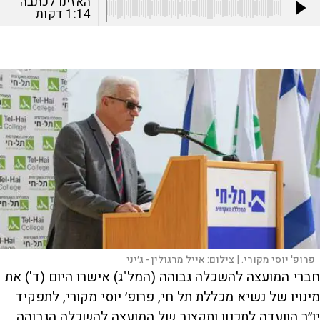
האזינו לכתבה
1:14
דקות
פרופ' יוסי מקורי. |
צילום:
אייל מרגולין - ג׳יני
חברי המועצה להשכלה גבוהה (המל"ג) אישרו היום (ד') את
מינויו של נשיא מכללת תל חי, פרופ׳ יוסי מקורי, לתפקיד
יו״ר הוועדה לתכנון ותקצוב של המועצה להשכלה הגבוהה