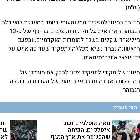
(ות״ת).
מדובר במינוי לתפקיד המשמעותי ביותר במערכת להשכלה
הגבוהה האחראית על חלוקת תקציבים בהיקף של כ-13
מיליארד שקלים בשנה למוסדות האקדמיים, ובפעם
הראשונה נבחר נשיא מכללה לתפקיד שעד כה אויש על
ידי יוצאי אוניברסיטאות.
מינויו של מקורי לתפקיד צפוי לחזק את מעמדן של
המכללות האקדמיות בגופי הניהול של מערכת ההשכלה
הגבוהה.
הכי מעניין
מאה מוסלמים ושני
החב
איטלקים: הכיתה
שהת
שהכניסה את ארץ המגף
לאנ