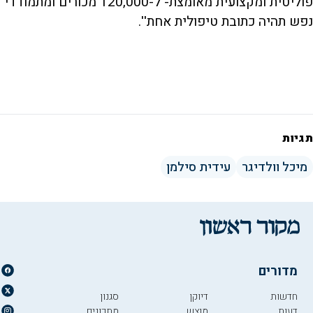
פוליטית ומקצועית מאומצת- ל-120,000 מכורים ומתמודדי
נפש תהיה כתובת טיפולית אחת''.
תגיות
מיכל וולדיגר
עידית סילמן
מדורים
חדשות
דיוקן
סגנון
דעות
מוצש
מתכונים