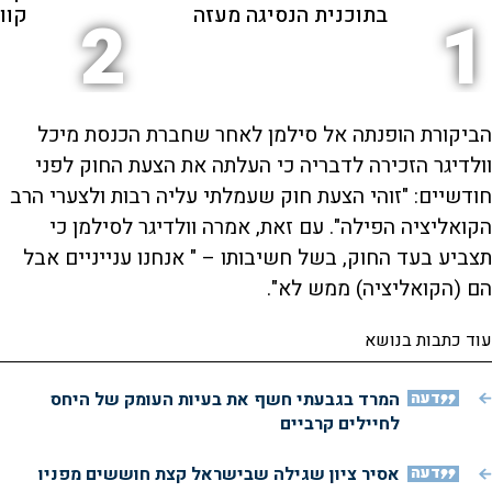
בתוכנית הנסיגה מעזה
קוו"
2
1
הביקורת הופנתה אל סילמן לאחר שחברת הכנסת מיכל
וולדיגר הזכירה לדבריה כי העלתה את הצעת החוק לפני
חודשיים: "זוהי הצעת חוק שעמלתי עליה רבות ולצערי הרב
הקואליציה הפילה". עם זאת, אמרה וולדיגר לסילמן כי
תצביע בעד החוק, בשל חשיבותו – " אנחנו ענייניים אבל
הם (הקואליציה) ממש לא".
עוד כתבות בנושא
דעה
המרד בגבעתי חשף את בעיות העומק של היחס
לחיילים קרביים
דעה
אסיר ציון שגילה שבישראל קצת חוששים מפניו