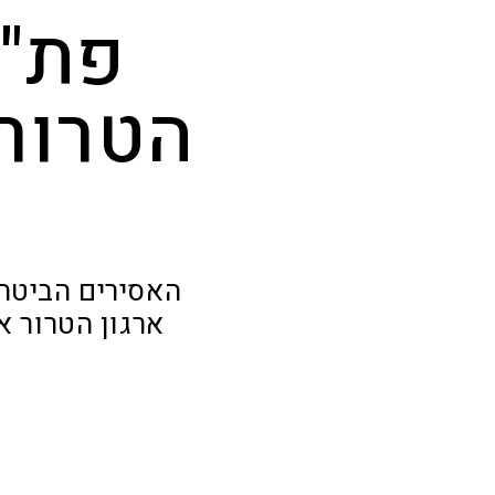
פת"ח
הטרור 
האסירים הביטח
ארגון הטרור א