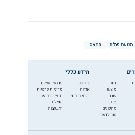
תנועת פת"ח
חמאס
רים
מידע כללי
ת
דיוקן
צור קשר
פרסמו אצלנו
מוצש
אודות
מדיניות פרטיות
שבת
רכישת מנוי
תנאי שימוש
סגנון
שאלות
מתכונים
ותשובות
טוב לדעת