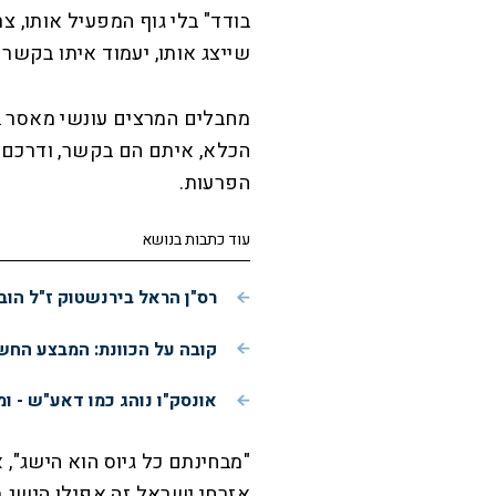
בודד" בלי גוף המפעיל אותו, צר
שייצג אותו, יעמוד איתו בקשר 
מחבלים המרצים עונשי מאסר בכ
הכלא, איתם הם בקשר, ודרכם 
הפרעות.
עוד כתבות בנושא
רס"ן הראל בירנשטוק ז"ל הוב
קובה על הכוונת: המבצע הח
אונסק"ו נוהג כמו דאע"ש - ו
"מבחינתם כל גיוס הוא הישג",
אזרחי ישראל זה אפילו הישג 