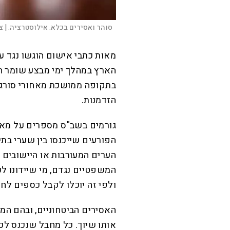
סוהר ואסירים בכלא. אילוסטרציה. |
צ
מאות כתבי אישום הוגשו נגד ע
הארץ במהלך ימי מבצע שומר ה
בתקופה ממושכת מאחורי סורג ו
הזדמנות.
גורמים בשב"ס מספרים על מאב
הפורעים שייכנסו בין שערי בת
הערים המעורבות או היישובים ה
המשפטיים נגדם, מי שיידונו לע
ולפי זה יוכלו לקבל כספים לחש
האסירים הביטחוניים, ובהם המ
אותו שיוך. כל מחבל שנכנס לכ