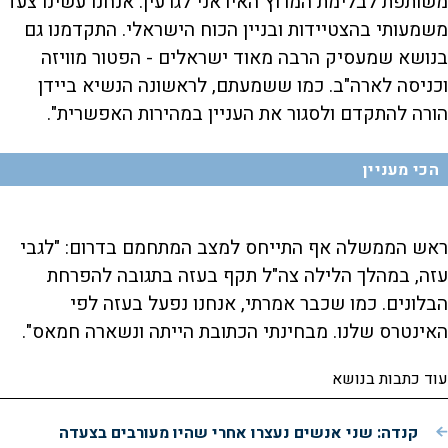
משותפת לבלימת המרוץ האיראני לגרעין. אנחנו עשינו צעד
משמעותי בהצטיידות ובניין הכוח הישראלי. התקדמנו גם
בנושא שמעסיק הרבה מאוד ישראלים - הפטור מוויזה
וכניסה לארה"ב. כמו ששמעתם, לראשונה הנשיא ביידן
הורה להתקדם ולסגור את העניין במהירות האפשרית".
הכי מעניין
ראש הממשלה אף התייחס למצב המתחמם בדרום: "לגבי
עזה, במהלך הלילה צה"ל תקף בעזה בתגובה להפרחת
הבלונים. כמו שכבר אמרתי, אנחנו נפעל בעזה לפי
האינטרס שלנו. מבחינתי הכתובת הייתה ונשארה חמאס".
עוד כתבות בנושא
קנדה: שני אנשים נעצרו אחרי שהיו מעורבים בצעדה