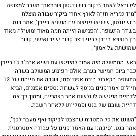
לישראל לאחר ביקור בוושינגטון שהתארך מעבר למצופה.
"מיד נמריא חזרה לארץ אחרי ביקור עבודה מוצלח
בוושינגטון, ששיאו פגישה עם הנשיא ביידן", אמר בנט
בשדה התעופה. "הפגישה הייתה חמה מאוד ומועילה מאוד.
בין הנשיא ביידן לביני נוצר קשר ישיר ואישי, קשר
שמושתת על אמון".
ראש הממשלה היה אמור להיפגש עם נשיא ארה"ב ג'ו ביידן
כבר ביום חמישי בערב, אולם הפיגוע המשולב בשדה
התעופה בקאבול בירת אפגניסטן, שגבה את חייהם של 13
חיילים אמריקנים בנוסף לעשרות נספים אפגנים, הביא
לדחיית הפגישה לשלשום אחר הצהריים, ומתוך כך את
דחיית שובם של בנט ופמלייתו ללאחר השבת.
"השגנו את כל המטרות שהצבנו לביקור ואף מעבר לכך",
אמר בנט. "סיכמנו עם האמריקנים על עבודה אסטרטגית