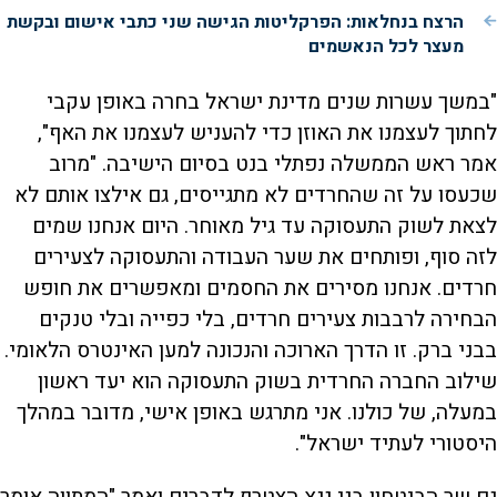
הרצח בנחלאות: הפרקליטות הגישה שני כתבי אישום ובקשת
מעצר לכל הנאשמים
"במשך עשרות שנים מדינת ישראל בחרה באופן עקבי
לחתוך לעצמנו את האוזן כדי להעניש לעצמנו את האף",
אמר ראש הממשלה נפתלי בנט בסיום הישיבה. "מרוב
שכעסו על זה שהחרדים לא מתגייסים, גם אילצו אותם לא
לצאת לשוק התעסוקה עד גיל מאוחר. היום אנחנו שמים
לזה סוף, ופותחים את שער העבודה והתעסוקה לצעירים
חרדים. אנחנו מסירים את החסמים ומאפשרים את חופש
הבחירה לרבבות צעירים חרדים, בלי כפייה ובלי טנקים
בבני ברק. זו הדרך הארוכה והנכונה למען האינטרס הלאומי.
שילוב החברה החרדית בשוק התעסוקה הוא יעד ראשון
במעלה, של כולנו. אני מתרגש באופן אישי, מדובר במהלך
היסטורי לעתיד ישראל".
גם שר הביטחון בני גנץ הצטרף לדברים ואמר "המתווה אומר