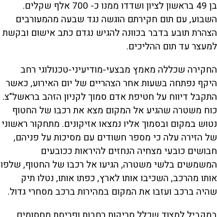
בן 49 בראשון לציון ושדדו ממנו כ- 700 אלף שקלים.
השבוע, עם תום חקירתם הוגשה נגד שבעה מהמעורבים
הצהרת תובע בדבר בכוונה להגיש נגדם כתב אישום ובקשת
למעצר עד תום ההליכים.
החקירה שכללה מאמץ מבצעי-מודיעיני-טכנולוגי רחב
היקף נפתחה בשעות אחר הצהריים של יום האירוע, כאשר
התקבל דיווח על חטיפת אדם סמוך לקניון הזהב בראשל"צ.
כוח משטרה שהגיע אל המקום מצא את רכבו של החטוף
נטוש במקום ובסמוך אליו נמצאו אזיקונים. מתחקור ראשוני
של הזירה עלה כי מספר חשודים עם מסיכות על פניהם,
חבושים כובעי מצחיה הנחזים להיראות ככובעים
המשמשים בלשי משטרה, הגיעו אל רכבו של החטוף, שלפו
אותו מהרכב, השכיבו אותו לארץ, כפתו אותו, נטלו תיק
שהיה ברכב ועזבו את המקום במהירות ברכב מסחרי גדול.
במקביל למצוד שכלל סריקות רחבות ופריסת מחסומים,