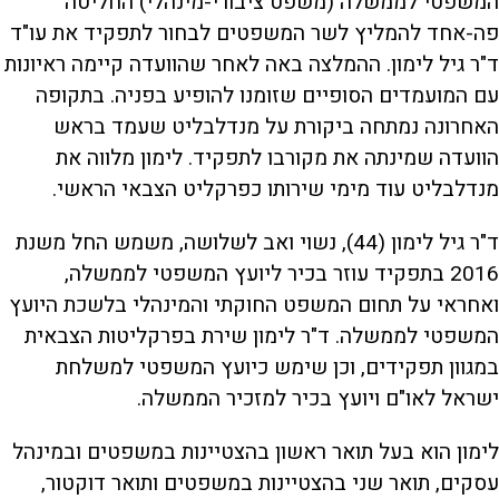
המשפטי לממשלה (משפט ציבורי-מינהלי) החליטה
פה-אחד להמליץ לשר המשפטים לבחור לתפקיד את עו"ד
ד"ר גיל לימון. ההמלצה באה לאחר שהוועדה קיימה ראיונות
עם המועמדים הסופיים שזומנו להופיע בפניה. בתקופה
האחרונה נמתחה ביקורת על מנדלבליט שעמד בראש
הוועדה שמינתה את מקורבו לתפקיד. לימון מלווה את
מנדלבליט עוד מימי שירותו כפרקליט הצבאי הראשי.
ד"ר גיל לימון (44), נשוי ואב לשלושה, משמש החל משנת
2016 בתפקיד עוזר בכיר ליועץ המשפטי לממשלה,
ואחראי על תחום המשפט החוקתי והמינהלי בלשכת היועץ
המשפטי לממשלה. ד"ר לימון שירת בפרקליטות הצבאית
במגוון תפקידים, וכן שימש כיועץ המשפטי למשלחת
ישראל לאו"ם ויועץ בכיר למזכיר הממשלה.
לימון הוא בעל תואר ראשון בהצטיינות במשפטים ובמינהל
עסקים, תואר שני בהצטיינות במשפטים ותואר דוקטור,