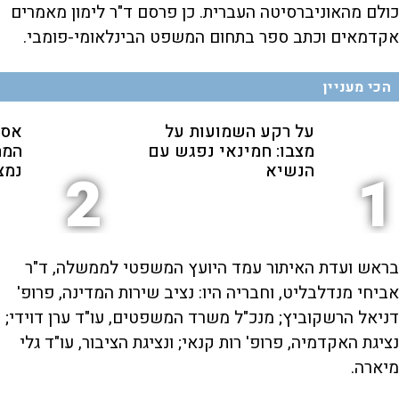
כולם מהאוניברסיטה העברית. כן פרסם ד"ר לימון מאמרים
אקדמאים וכתב ספר בתחום המשפט הבינלאומי-פומבי.
הכי מעניין
על רקע השמועות על
אסל
מצבו: חמינאי נפגש עם
המה
הנשיא
נמצ
2
1
בראש ועדת האיתור עמד היועץ המשפטי לממשלה, ד"ר
אביחי מנדלבליט, וחבריה היו: נציב שירות המדינה, פרופ'
דניאל הרשקוביץ; מנכ"ל משרד המשפטים, עו"ד ערן דוידי;
נציגת האקדמיה, פרופ' רות קנאי; ונציגת הציבור, עו"ד גלי
מיארה.