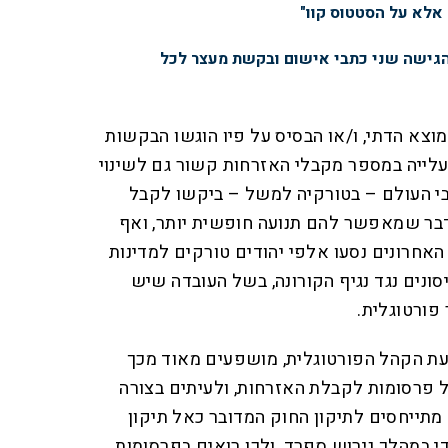
 אלא על הסטטוס קוו"
הגישה שני כתבי אישום ובקשת מעצר לכל
מוצא הדתי, ו/או הבסיס על פיו הוגשו הבקשות
עלייה במספר מקבלי האזרחות קשור גם לשינוי
בי העולם – בטורקיה למשל – ביקשו לקבל
דבר שמאפשר להם תנועה חופשית יותר, ואף
האחרונים נסעו אלפי יהודים טורקים למדינות
סונים נגד נגיף הקורונה, בשל העובדה שיש
פורטוגלית.
עת הקהל הפורטוגלית, מושפעים מאוד מכך
פרסומות לקבלת האזרחות, ולעיתים בצורה
 מתייחסים לתיקון החוק המדובר כאל תיקון
י במהלך גירוש ספרד, ולכן רואים בפרסומות