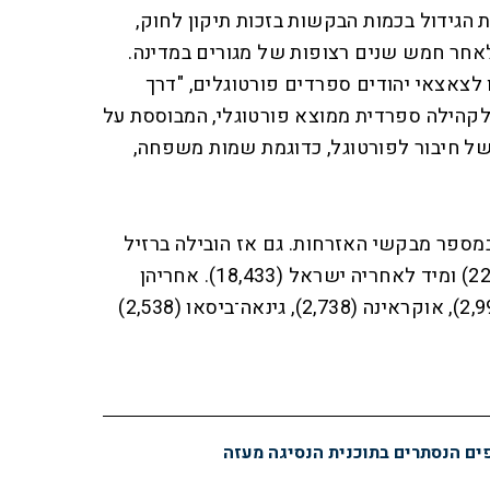
גידול בכמות הבקשות בזכות תיקון לחוק,
חר חמש שנים רצופות של מגורים במדינה.
ניתנה זכות זו לצאצאי יהודים ספרדים פורטוגלים, "דרך
קהילה ספרדית ממוצא פורטוגלי, המבוססת על
של חיבור לפורטוגל, כדוגמת שמות משפחה,
עלייה במספר מבקשי האזרחות. גם אז הובילה ברזיל
במספר מקבלי האזרחות (22,928) ומיד לאחריה ישראל (18,433). אחריהן
קייפ ורדה (6,472), אנגולה (2,993), אוקראינה (2,738), גינאה־ביסאו (2,538)
פים הנסתרים בתוכנית הנסיגה מעזה