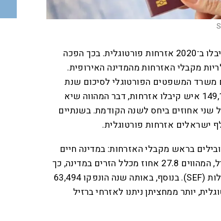
S
למעלה מ־20 אלף ישראלים קיבלו ב־2020 אזרחות פורטוגלית. בכך הפכה
יות מקבלי האזרחות מהמדינה האירופית.
 משרד המשפטים הפורטוגלי לסיכום שנת
2020, עולה כי לא פחות מ־149,157 איש קיבלו אזרחות, דבר המהווה שיא
 שני אחוזים ביחס לשנה הקודמת. בשנתיים
הברזילאים מובילים בראש מקבלי האזרחות: במדינה חיים
כ־184 אלף תושבים יוצאי ברזיל, המהווים 27.8 אחוז מכלל הזרים במדינה, כך
על פי נתוני שירות הזרים והגבולות (SEF). בנוסף, באותה שנה הונפקו 63,494
ית, יותר ממחציתן ניתנו לאזרחי ברזיל