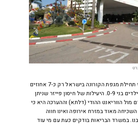
רט
מדובר באירוע נדיר יחסית ומאז תחילת מגפת הקורונה בישראל רק כ-7 אחוזים
מכלל המאומתים הם תינוקות וילדים בני 0-9. היעילות של חיסון פייזר שניתן
ומדת על כ-94 אחוזים מול הווריאנט ההודי (דלתא) וההערכה היא כי
השכיחה מאוד במזרח אירופה ואינו חווה
ו. במשרד הבריאות בודקים כעת עם מי עוד