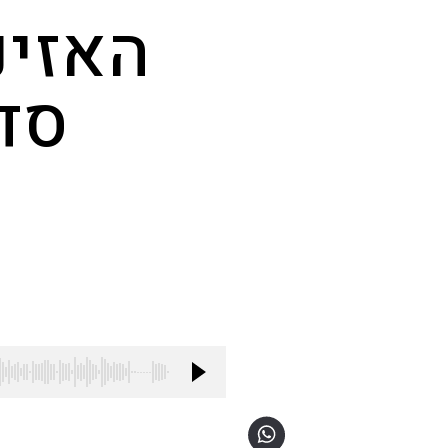
האזינ
סד