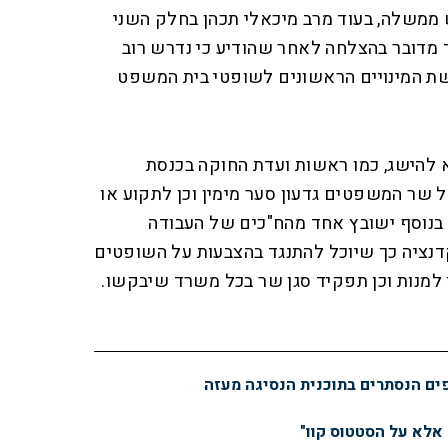
 ממשלה, בעוד מרב מיכאלי תכהן בחלק השני
 מדובר בהצלחה לאחר שהודיע כי נדרש רוב
משת המינויים הראשונים לשופטי בית המשפט
 להישג, כמו ראשות ועדת החוקה בכנסת
ר המשפטים גדעון סער מימין וכן לתקוע או
בנוסף ישובץ אחד מהח"כים של העבודה
דנציה כך שיוכל להתנגד בהצבעות על השופטים
מנות וכן תפקיד סגן שר בכל משרד שיבקשו.
פים הנסתרים בתוכנית הנסיגה מעזה
 אלא על הסטטוס קוו"