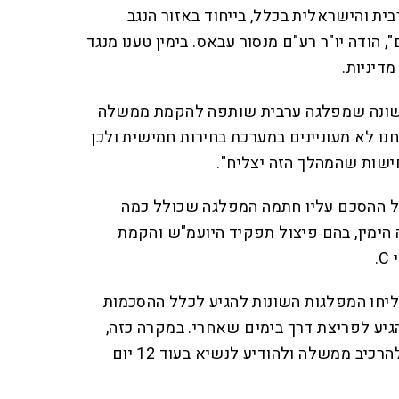
ית והישראלית בכלל, בייחוד באזור הנגב
, הודה יו"ר רע"ם מנסור עבאס. בימין טענו מנגד
מדיניות.
אשונה שמפלגה ערבית שותפה להקמת ממשלה
נו לא מעוניינים במערכת בחירות חמישית ולכן
ישות שהמהלך הזה יצליח".
ל ההסכם עליו חתמה המפלגה שכולל כמה
הימין, בהם פיצול תפקיד היועמ"ש והקמת
.
יחו המפלגות השונות להגיע לכלל ההסכמות
גיע לפריצת דרך בימים שאחרי. במקרה כזה,
עלול ח"כ לפיד שלא להצליח להרכיב ממשלה ולהודיע לנשיא בעוד 12 יום