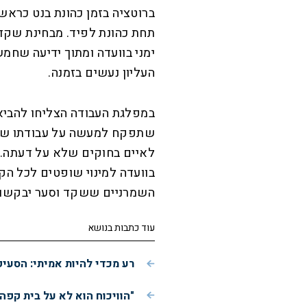
ברוטציה בזמן כהונת בנט כראש
תחת כהונת לפיד. מבחינת שקד
ימני בוועדה ומתוך ידיעה שח
העליון נעשים בזמנה.
במפלגת העבודה הצליחו להביא
שתפקח למעשה על עבודתו של ש
לאיים בחוקים שלא על דעתה. 
בוועדה למינוי שופטים לכל הק
השמרניים ששקד וסער יבקשו ל
עוד כתבות בנושא
רע מכדי להיות אמיתי: הסעי
"הוויכוח הוא לא על בית קפה