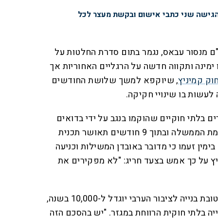
הגישה שני כתבי אישום ובקשת מעצר לכל
ע"ם מנסור עבאס, נגמר בתום סדרת החלטות על
 ימינה ותקווה חדשה על הרגליים האחוריות אך
חוק קמיניץ
, שיוקפא למשך שלושת החודשים
 לעשות בו שינויי חקיקה.
 כפרים בלתי חוקיים שהוקמו בנגב על ידי בדואים
יוכרו בתוך חודש וחצי מיום הקמת הממשלה ובתוך 9 חודשים תאושר תכנית
מין זעמו כי מדובר באובדן המשילות וכניעה
ייץ על כך אמש בצעד חריג: "לא מפקירים את
בתוך כך, מספר יחידות הדיור לטובת בנייה לציבור הערבי יוגדל ל-10,000 בשנה,
יה בלתי חוקית הרווחת במגזר. "יש בהסכם הזה