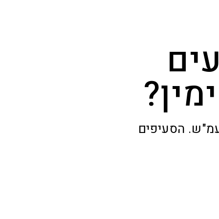
עים
מין?
עמ"ש. הסעיפים