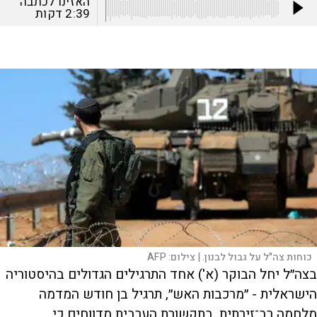
האזינו לכתבה
2:39
דקות
כוחות צה"ל על גבול לבנון. |
צילום:
AFP
בצה״ל יחל הבוקר (א') אחד התרגילים הגדולים בהיסטוריה
הישראלית - ״מרכבות האש״, תרגיל בן חודש המדמה
מלחמה רב־זירתית. בתקשורת הערבית מדווחים כי