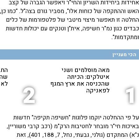
אחידות ביחידות השריון והחי"ר ויאפשר הגברה של קצב
האש וההתקפה של כוחות אלו", מסביר גורם בצה"ל. "כמו כן,
החלטה זו תאפשר מיצוי מיטבי של פלטפורמות של כלים
כבדים כגון נמ"ר חשיפה, אית"ן וטנקים עם יכולות חדשות
ומתקדמות".
הכי מעניין
מאה מוסלמים ושני
החב
איטלקים: הכיתה
שהת
שהכניסה את ארץ המגף
לאנ
2
1
לפאניקה
על פי ההחלטה יוקמו פלוגות "חשיפה תקיפה" חדשות
באיכות חי"ר מובחר לחטיבות הרק"מ (רכב קרבי משוריין,
נ"א) המתקדם (גולני, גבעתי, נחל, 7, 188, 401), זאת