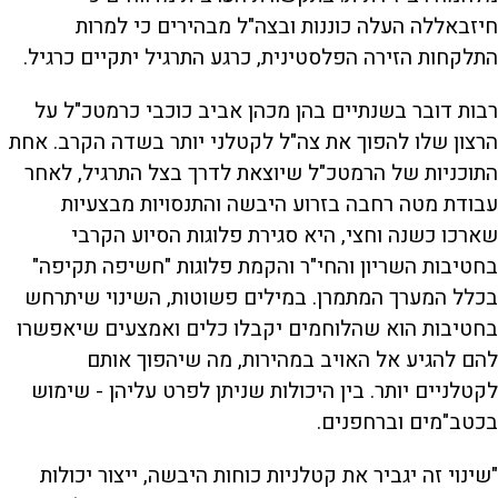
חיזבאללה העלה כוננות ובצה"ל מבהירים כי למרות
התלקחות הזירה הפלסטינית, כרגע התרגיל יתקיים כרגיל.
רבות דובר בשנתיים בהן מכהן אביב כוכבי כרמטכ"ל על
הרצון שלו להפוך את צה"ל לקטלני יותר בשדה הקרב. אחת
התוכניות של הרמטכ"ל שיוצאת לדרך בצל התרגיל, לאחר
עבודת מטה רחבה בזרוע היבשה והתנסויות מבצעיות
שארכו כשנה וחצי, היא סגירת פלוגות הסיוע הקרבי
בחטיבות השריון והחי"ר והקמת פלוגות "חשיפה תקיפה"
בכלל המערך המתמרן. במילים פשוטות, השינוי שיתרחש
בחטיבות הוא שהלוחמים יקבלו כלים ואמצעים שיאפשרו
להם להגיע אל האויב במהירות, מה שיהפוך אותם
לקטלניים יותר. בין היכולות שניתן לפרט עליהן - שימוש
בכטב"מים וברחפנים.
"שינוי זה יגביר את קטלניות כוחות היבשה, ייצור יכולות