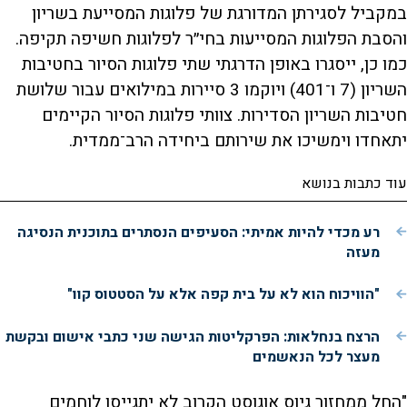
במקביל לסגירתן המדורגת של פלוגות המסייעת בשריון
והסבת הפלוגות המסייעות בחי״ר לפלוגות חשיפה תקיפה.
כמו כן, ייסגרו באופן הדרגתי שתי פלוגות הסיור בחטיבות
השריון (7 ו־401) ויוקמו 3 סיירות במילואים עבור שלושת
חטיבות השריון הסדירות. צוותי פלוגות הסיור הקיימים
יתאחדו וימשיכו את שירותם ביחידה הרב־ממדית.
עוד כתבות בנושא
רע מכדי להיות אמיתי: הסעיפים הנסתרים בתוכנית הנסיגה
מעזה
"הוויכוח הוא לא על בית קפה אלא על הסטטוס קוו"
הרצח בנחלאות: הפרקליטות הגישה שני כתבי אישום ובקשת
מעצר לכל הנאשמים
"החל ממחזור גיוס אוגוסט הקרוב לא יתגייסו לוחמים