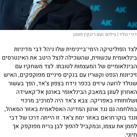
דורי גולד |
צילום:
נעם ריבקין פנטון
לצד הפוליטיקה הימי־ביינימית שלו ניהל דבי מדיניות
בינלאומית עכשווית, שהשכילה לנצל היטב את האינטרסים
הבינלאומיים של המעצמות לטובתו. לצד משחקיו עם
זיכיונות הנפט וקשריו עם בנקים סיניים מפוקפקים, האיש
שנולד לרועה עיזים בכפר נידח בצפון צ'אד, הפך בעשור
האחרון לעוגן במאבק הבינלאומי בארגון אל־קאעידה
ושלוחותיו באפריקה. צבא צ'אד היה למרכיב מרכזי
במלחמה גם נגד ארגון המדינה האסלאמית באזור הסאהל,
ונגד בוקו־חראם באזור ימת צ'אד. זו הייתה דרכו של דבי
לממן את עצמו, ובמקביל להפוך לבן ברית מפוקפק אך
חיוני.