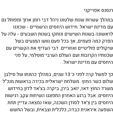
רנסנס אפריקני
במהלך עשרות שנות שלטונו ניהל דבי רומן ארוך ומפותל גם
עם מדינת ישראל. חידוש היחסים הרשמיים - שכוננו
לראשונה בשנות השישים ונותקו בשנות השבעים - עלה על
הפרק כמה פעמים, אך בכל פעם גוועו המגעים בשל
שיקולים פוליטיים ואזוריים. דבי העדיף את הקשרים עם
שכנותיו הקרובות ועם העולם הערבי־מוסלמי, על פני
היחסים עם מדינת ישראל.
כך למשל קרה לפני כ־13 שנים, במהלך כהונתו של סילבן
שלום כשר החוץ. משלחת ישראלית בכירה בראשות מנכ"ל
משרד החוץ דאז, יואב בירן, ביקרה בצ'אד לדון בחידוש
היחסים. אבל ברגע האחרון התפוגגו השיחות עקב רגישות
היחסים בין צ'אד לסודן השכנה, שאז נמצאה עדיין תחת
השפעה איראנית כבדה, כלכלית וצבאית, ובשל החשש