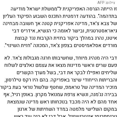
צילום:
AFP
ז
ו הייתה הגרסה האפריקנית ל"ממשלת ישראל מודיעה
בתדהמה". בהודעה דרמטית התכנס השבוע הפיקוד העליון
של צבא צ'אד, מדינה אפריקנית קטנה אך חשובה מבחינה
גיאו־אסטרטגית, ובישר לאומה כי הנשיא, אידריס דבי
איטנו, נהרג במהלך ביקור בחזית הקרבות נגד קבוצת
מורדים אסלאמיסטים בצפון צ'אד, המכונה "חזית השינוי".
דבי היה מנהיג מיוחד, שחשיבותו חרגה מגבולות צ'אד. לא
פעם שרים וראשי מדינות מצאו את עצמם נאלצים לשלוח
שליחים ואפילו לבקר את דבי, בשל מערך הקשרים
והבריתות הייחודי שיצר באפריקה. בהם היו רקס טילרסון,
מזכיר המדינה של טראמפ, שחטף שלשול נוראי בעת ביקור
בבירה נג'מנה, ונשיא צרפת עמנואל מקרון. באופן רגיל, אף
אחד מהם לא היה מכבד בנוכחותו ראש מדינה שנמצאת
במקום השלישי מלמטה במדד השחיתות של ארגון
טרנספרנסי אינטרנשיונל. אבל דבי לא היה עוד ראש