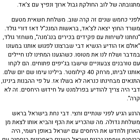
מתגובתה של לוב החולקת גבול ארוך ונפיץ עם צ'אד.
לפני כחמש שנים זה קרה שוב. משלחת חשאית מטעם
משרד החוץ יצאה לצ'אד, בראשות המנכ"ל דאז דורי גולד.
"נחתנו לשיחות עם פקידים בכירים בנג'מנה", משחזר גולד,
"אולם אז הודיע הנשיא דבי שברצונו לפגוש אותנו במעונו
במדבר ושלח לנו את מטוסו. כשהגענו המתינו לנו חיילים
עם טורבנים צבעוניים שישבו בג'יפים פתוחים. הם לקחו
אותנו לביתו, מרחק 40 קילומטר. בילינו עימו שם יום שלם.
התנאים מבחינתו כנראה לא בשלו אז. על פי ההבנות בינינו,
דבי היה צריך להודיע בפרלמנט על חידוש היחסים. זה לא
קרה".
הרגע הגיע לפני שנתיים וחצי. דבי נחת בישראל בראש
משלחת גדולה. מה שהכריע את הכף והביא אותו לצאת מן
הארון ולחדש את היחסים עם ישראל באופן רשמי, היה
הרנסנס שממנו נהנית ישראל בשנים האחרונות ביחסיה עם