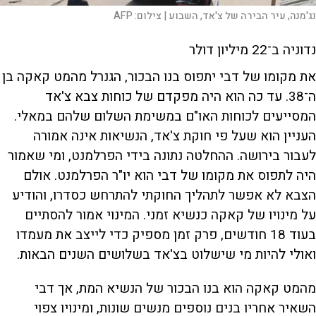
נג'מנה, עיר הבירה של צ'אד, השבוע |
צילום:
AFP
נדוניה ב־22 מיליון דולר
את מקומו של דבי יתפוס בנו הבכור, הגנרל מהמט קאקה בן
ה־38. עד כה הוא היה מפקדם של כוחות צבא צ'אד
המסייעים לכוחות האו"ם במשימת השלום שלהם במאלי.
העניין הוא שעל פי חוקת צ'אד, הנשיאות אינה אמורה
לעבור בירושה. ההחלטה נתונה בידי הפרלמנט, ומי שאמור
היה לתפוס את מקומו של דבי הוא יו"ר הפרלמנט. אולם
הצבא לא אפשר לתהליך החוקתי להתרחש כסדרו, והודיע
על מינויו של קאקה כנשיא זמני. המינוי אמור להסתיים
בעוד 18 חודשים, פרק זמן מספיק כדי לייצב את מעמדו
ואולי להיות מי שישלוט בצ'אד בשלושים השנים הבאות.
מהמט קאקה הוא בנו הבכור של הנשיא המת, אך דבי
השאיר אחריו בנים נוספים מנשים שונות, ומינויו צפוי