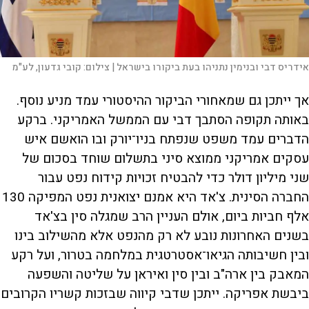
אידריס דבי ובנימין נתניהו בעת ביקורו בישראל |
צילום:
קובי גדעון, לע"מ
אך ייתכן גם שמאחורי הביקור ההיסטורי עמד מניע נוסף.
באותה תקופה הסתבך דבי עם הממשל האמריקני. ברקע
הדברים עמד משפט שנפתח בניו־יורק ובו הואשם איש
עסקים אמריקני ממוצא סיני בתשלום שוחד בסכום של
שני מיליון דולר כדי להבטיח זכויות קידוח נפט עבור
החברה הסינית. צ'אד היא אמנם יצואנית נפט המפיקה 130
אלף חביות ביום, אולם העניין הרב שמגלה סין בצ'אד
בשנים האחרונות נובע לא רק מהנפט אלא מהשילוב בינו
ובין חשיבותה הגיאו־אסטרטגית במלחמה בטרור, ועל רקע
המאבק בין ארה"ב ובין סין ואיראן על שליטה והשפעה
ביבשת אפריקה. ייתכן שדבי קיווה שבזכות קשריו הקרובים