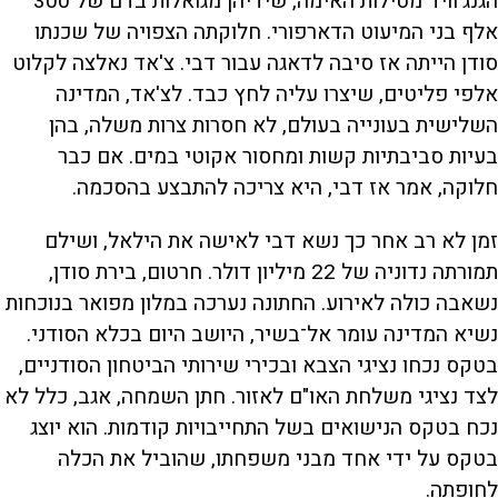
הגנג'וויד מטילות האימה, שידיהן מגואלות בדם של 300
אלף בני המיעוט הדארפורי. חלוקתה הצפויה של שכנתו
סודן הייתה אז סיבה לדאגה עבור דבי. צ'אד נאלצה לקלוט
אלפי פליטים, שיצרו עליה לחץ כבד. לצ'אד, המדינה
השלישית בעונייה בעולם, לא חסרות צרות משלה, בהן
בעיות סביבתיות קשות ומחסור אקוטי במים. אם כבר
חלוקה, אמר אז דבי, היא צריכה להתבצע בהסכמה.
זמן לא רב אחר כך נשא דבי לאישה את הילאל, ושילם
תמורתה נדוניה של 22 מיליון דולר. חרטום, בירת סודן,
נשאבה כולה לאירוע. החתונה נערכה במלון מפואר בנוכחות
נשיא המדינה עומר אל־בשיר, היושב היום בכלא הסודני.
בטקס נכחו נציגי הצבא ובכירי שירותי הביטחון הסודניים,
לצד נציגי משלחת האו"ם לאזור. חתן השמחה, אגב, כלל לא
נכח בטקס הנישואים בשל התחייבויות קודמות. הוא יוצג
בטקס על ידי אחד מבני משפחתו, שהוביל את הכלה
לחופתה.