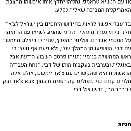
אז עם הנשיא טראמפ, נתניהו יחלץ אותו איכשהו מהצבת
האמריקנית המביכה שאליה נקלע.
בדיעבד אפשר לראות בחידוש היחסים בין ישראל לצ'אד
חלק בלתי נפרד מתהליך מדיני שהגיע לשיאו עם החתימה
על הסכמי אברהם. שליטי המפרץ, שניהלו דיאלוג מתמשך
עם דבי, הושפעו מן המהלך שלו, ולא פעם אף נועצו בו.
ראש הממשלה בנימין נתניהו פרסם השבוע הודעת אבל
באנגלית ובערבית בעקבות מותו של דבי. הנחת העבודה
הראשונית היא שהקשרים עם צ'אד יימשכו, אולם אלה
תלויים קודם כול בפוליטיקה הפנימית בתוך צבא צ'אד ובקו
שיבחר הבן, יורשו של דבי.
תגיות