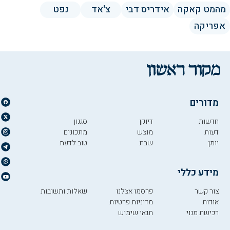
מהמט קאקה
אידריס דבי
צ'אד
נפט
אפריקה
מדורים
חדשות
דיוקן
סגנון
דעות
מוצש
מתכונים
יומן
שבת
טוב לדעת
מידע כללי
צור קשר
פרסמו אצלנו
שאלות ותשובות
אודות
מדיניות פרטיות
רכישת מנוי
תנאי שימוש