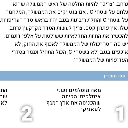
נרחב. "צריכה להיות החלטה של ראש הממשלה שהוא
k
w
i
w
a
a
r
נלחם על שטחי C . אם בנט יקים את הממשלה, המלחמה
r
d
a
o
d
על שטחי C והחלת ריבונות בנגב יהיו בראש סדר העדיפויות
n
שלו. אין פתרון קסם. צריך לעשות הסדר מקרקעין נרחב,
y
להכשיר את החוות החקלאיות ששולטות על אלפי דונמים.
יש פה חסר יכולת של הממשלה לאכוף את החוק, לא
אוכפים בנגב ולא בשטחי C, הכול מתחיל ונגמר בסדרי
V
העדיפויות של הממשלה".
i
הכי מעניין
מאה מוסלמים ושני
החב
d
איטלקים: הכיתה
שהת
שהכניסה את ארץ המגף
לאנ
2
1
לפאניקה
e