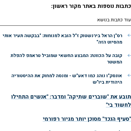
o
כתבות נוספות באתר מקור ראשון:
עוד כתבות בנושא
רס"ן הראל בירנשטוק ז"ל הובא למנוחות: "בבקשה תעיר אותי
מהסיוט הזה"
קובה על הכוונת: המבצע החשאי שמוביל טראמפ להפלת
המשטר
אונסק"ו נוהג כמו דאע"ש - ומנסה למחוק את ההיסטוריה
היהודית ביו"ש
תובע את "שוברים שתיקה" ומדבר: "אנשים התחילו
לחשוד בי"
"סעיף הנכד" מסוכן יותר מגיור רפורמי