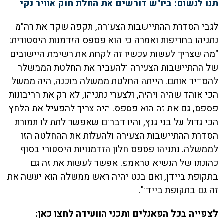
תנו לנשום: ביו"ש דורשים את החלת חוק אוויר נקי
לגבי הסדרת ההתיישבות הצעירה, תקפה שקד את רה"מ
נתניהו בחריפות ואמרה כי הוא פספס הזדמנות היסטורית:
"מה שצריך לעשות עכשיו זה לקחת את רשימת היישובים
של ההתיישבות הצעירה ולהעביר את החלטת הממשלה
להסדיר אותם. הייתה החלטת ממשלה מוכנה, היה ממשל
הכי אוהד שהיה ויהיה, ולצערי נתניהו, לא רק את הריבונות
פספס, גם את זה הוא פספס. היה צריך להפעיל את הלחץ
הכי גדול על בני גנץ, והיו דברים שאפשר לתת לו תמורת
הסדרת ההתיישבות הצעירה ולהעלות את ההחלטה הזו
לממשלה. נתניהו פספס חלון הזדמנויות היסטורי בסוף
כהונתו של הנשיא טראמפ. אפשר לעשות את זה גם
בתקופת ביידן, ואם בנט יהיה ראש ממשלה הוא יעשה את
זה גם בתקופת ביידן".
לצפייה בכל הפאנלים ותכני הוועידה לחצו כאן: