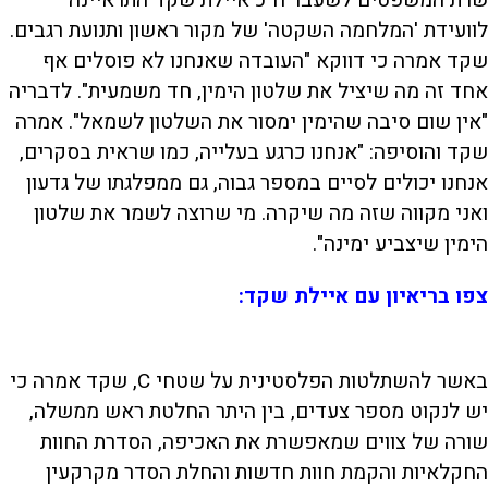
שרת המשפטים לשעבר ח"כ איילת שקד התראיינה
לוועידת 'המלחמה השקטה' של מקור ראשון ותנועת רגבים.
שקד אמרה כי דווקא "העובדה שאנחנו לא פוסלים אף
אחד זה מה שיציל את שלטון הימין, חד משמעית". לדבריה
"אין שום סיבה שהימין ימסור את השלטון לשמאל". אמרה
שקד והוסיפה: "אנחנו כרגע בעלייה, כמו שראית בסקרים,
אנחנו יכולים לסיים במספר גבוה, גם ממפלגתו של גדעון
ואני מקווה שזה מה שיקרה. מי שרוצה לשמר את שלטון
הימין שיצביע ימינה".
צפו בריאיון עם איילת שקד:
L
00:08:26
D
o
a
d
S
S
באשר להשתלטות הפלסטינית על שטחי C, שקד אמרה כי
u
e
M
k
k
F
P
d
u
i
i
u
:
t
p
p
l
יש לנקוט מספר צעדים, בין היתר החלטת ראש ממשלה,
r
0
e
v
v
l
.
i
i
s
7
c
d
d
שורה של צווים שמאפשרת את האכיפה, הסדרת החוות
a
7
e
e
r
%
o
o
e
l
החקלאיות והקמת חוות חדשות והחלת הסדר מקרקעין
b
f
e
t
a
o
n
c
r