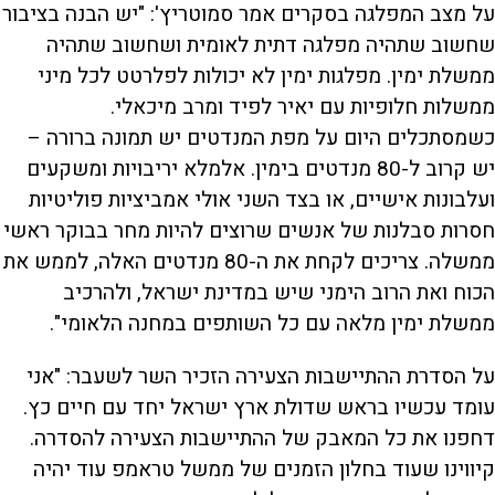
על מצב המפלגה בסקרים אמר סמוטריץ': "יש הבנה בציבור
שחשוב שתהיה מפלגה דתית לאומית ושחשוב שתהיה
ממשלת ימין. מפלגות ימין לא יכולות לפלרטט לכל מיני
ממשלות חלופיות עם יאיר לפיד ומרב מיכאלי.
כשמסתכלים היום על מפת המנדטים יש תמונה ברורה –
יש קרוב ל-80 מנדטים בימין. אלמלא יריבויות ומשקעים
ועלבונות אישיים, או בצד השני אולי אמביציות פוליטיות
חסרות סבלנות של אנשים שרוצים להיות מחר בבוקר ראשי
ממשלה. צריכים לקחת את ה-80 מנדטים האלה, לממש את
הכוח ואת הרוב הימני שיש במדינת ישראל, ולהרכיב
ממשלת ימין מלאה עם כל השותפים במחנה הלאומי".
על הסדרת ההתיישבות הצעירה הזכיר השר לשעבר: "אני
עומד עכשיו בראש שדולת ארץ ישראל יחד עם חיים כץ.
דחפנו את כל המאבק של ההתיישבות הצעירה להסדרה.
קיווינו שעוד בחלון הזמנים של ממשל טראמפ עוד יהיה