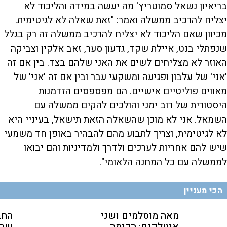
בריאיון נשאל סמוטריץ' מה יעשה במידה והליכוד לא
u
e
M
k
k
F
P
d
u
i
i
u
:
t
p
p
l
יצליח להרכיב ממשלה ואמר: "זאת שאלה לא לגיטימית.
r
0
e
v
v
l
.
i
i
s
3
c
d
d
מכיוון שאם הליכוד לא יצליח להרכיב ממשלה זה רק בגלל
a
9
e
e
r
%
o
o
e
l
שנפתלי בנט, איילת שקד, גדעון סער, זאב אלקין וצביקה
b
f
e
t
a
o
n
c
r
האוזר לא מצליחים לשים את האני שלהם בצד. בין אם זה
k
w
i
w
a
a
r
'אני' של עלבון ופגיעה ומשקעי עבר ובין אם זה 'אני' של
r
d
a
o
d
מאווים פוליטיים אישיים. הם מפספסים הזדמנות
n
היסטורית של רוב ימני והולכים להקים ממשלה עם
y
השמאל. אני לא מוכן שהשאלה הזאת תישאל, בעיניי היא
לא לגיטימית, וצריך לתבוע מהם להבהיר באופן חד משמעי
שיש להם אחריות לערכים ולדרך ולמדיניות והם יבואו
V
לממשלה עם כל המחנה הלאומי".
i
הכי מעניין
מאה מוסלמים ושני
החב
d