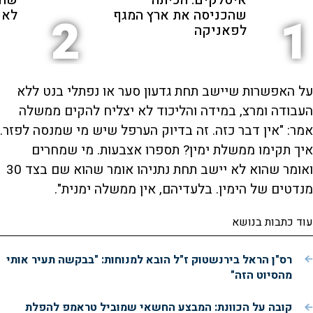
איטלקים: הכיתה
שהת
שהכניסה את ארץ המגף
לאנ
2
1
לפאניקה
e
o
על האפשרות שיישב תחת גדעון סער או נפתלי בנט ללא
העבודה ומרצ, במידה והליכוד לא יצליח להקים ממשלה
אמר: "אין דבר כזה. זה בדיוק הערפל שיש מי שמנסה לפזר.
איך תקימו ממשלת ימין? תספרו אצבעות. מי שמחרים
ואומר שהוא לא יישב תחת נתניהו אומר שהוא שם בצד 30
מנדטים של הימין. בלעדיהם, אין ממשלה ימנית".
עוד כתבות בנושא
רס"ן הראל בירנשטוק ז"ל הובא למנוחות: "בבקשה תעיר אותי
מהסיוט הזה"
קובה על הכוונת: המבצע החשאי שמוביל טראמפ להפלת