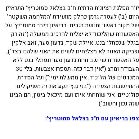
יו"ר מפלגת הציונות הדתית ח"כ בצלאל סמוטריץ' התראיין
היום (ב') לעטרה גרמן כחלק מוועידת 'המלחמה השקטה'
של מקור ראשון ותנועת רגבים. בריאיון דיבר סמוטריץ' על
האפשרות שהליכוד לא יצליח להרכיב ממשלה ("זה רק
בגלל שנפתלי בנט, איילת שקד, גדעון סער, זאב אלקין
וצביקה האוזר לא מצליחים לשים את האני שלהם בצד"),
על האפשרות שיישב תחת גדעון סער ונפתלי בנט ללא
העבודה ומרצ ("אין דבר כזה. תספרו אצבעות. בלי 30
המנדטים של הליכוד, אין ממשלת ימין") ועל הסדרת
ההתיישבות הצעירה ("בני גנץ תקע את זה משיקולים
פוליטיים. אני שוחחתי איתו ועם מיכאל ביטון, הם הבינו
שזה נכון וחשוב")
צפו בריאיון עם ח"כ בצלאל סמוטריץ':
L
00:16:40
D
o
a
d
S
S