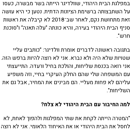
במפלגת הבית היהודי, שוולדיגר הייתה בשר מבשרה, כעסו
על השתבצותה ברשימת הציונות הדתית. נטען כי היא עושה
זאת מתחושת נקם, לאחר שב־2018 לא קיבלה את ראשות
סניף הבית היהודי בעירה, והיא כונתה "עלה תאנה" ו"סוכנת
חרש".
בתגובה ראשונה לדברים אומרת וולדיגר: "כותבים עליי
שטויות שלא היה ולא נברא. אני לא רוצה להיות ברפש הזה.
אני רואה בכנסת שליחות, והולכת בחיל ורעדה. התייעצתי
עם המשפחה שלי שהם החלק העיקרי בחיי, וזה משפיע
עליהם לא פחות מעליי. הם מבינים את המחיר, אבל גם את
השליחות".
למה החיבור עם הבית היהודי לא צלח?
"המטרה הייתה לקחת את שתי המפלגות ולהפוך לאחת, לא
לחסל את הבית היהודי או את האיחוד הלאומי. אני לא רוצה