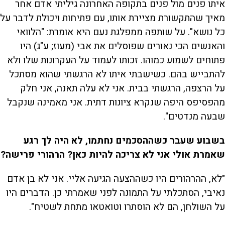
איתו פנים מול פנים בתקופה האחרונה גיליתי אדם אחר
מאיך שהתקשורת מציירת אותו, עם פתיחות ויכולת לדבר על
כל נושא". על שותפה ממפלגת נעם היא אומרת: "הלוואי
והאנשים הכי נאורים שפוסלים את אבי (מעוז; ע"ג) היו
פתוחים לשמוע כמוהו. זכותו לעמוד על העקרונות שלו ולא
להתבייש בהם. כשישבתי איתו לא הרגשתי שהוא מסתכל
על הרצפה, הרגשתי בבית. אני לא עלה תאנה, אני חלק
מהפסיפס היפה שנקרא ציונות דתית. אני מאמינה שנקבל
שבעה מנדטים".
בשבוע שעבר כשההסכמים נחתמו, לא היה לך רגע
שאמרת אולי אני לא צריכה להיות כאן? הרהורי פרישה?
"לא, ההרהורים היו כשההצעה הגיעה אליי. אני לא בן אדם
נאיבי, הסתכלתי על התמונה לפני שאמרתי כן. הדברים היו
על השולחן, הם לא הוסתרו וטואטאו מתחת לשטיח".