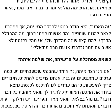
וקיצונית. וולדיגר אמורה להוות הדמות הליברלית, זו
שמאזנת את הרשימה מול איתמר בן־גביר ואבי מעוז, איש
מפלגת נעם.
"זה מאתגר", היא מודה בנוגע להרכב הרשימה, אך ממהרת
לצאת להגנת שותפיה. "הם אנשים כמוני כמוך, מה ההבדל?
הדרך שלהם קצת שונה מהדרך שלי, אז מה? בכנסת לא
אשב עם תמר זנדברג או עם מרב מיכאלי?"
כשאת מסתכלת על הרשימה, את שלמה איתה?
"אם אני רצה איתה, זה אומר שהבנתי שכשבחיים יש כמה
ערכים שמתנגשים זה בזה, אנחנו צריכים להחליט. חיבורים
צריך להיעשות, כי הם עוזרים לנו להיכנס לכנסת. נמצא
ביחד את המכנה המשותף. להגיד לך שאני אוהבת כל דבר
ודבר? גם מול בצלאל, שאני מאוד מעריכה, יש חילוקי דעות
ודברים שאנחנו לא חושבים אותו דבר. זה היופי. כשנפגשתי