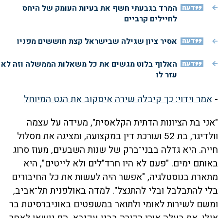
דעה
המרד בגבעתי חשף את בעיות העומק של היחס
לחיילים קרביים
דעה
אסיר ציון שגילה שבישראל קצת חוששים מפניו
דעה
האלוף בלוט מגשים את כל משאלות הממשלה וזה לא
עזר לו
-
אמר וידוי: כך קיבלה שירה איסקוב את הגט המיוחל
"אני בת הציונות הדתית הקלאסית", מעידה על עצמה
וולדיגר, בת 52 ועורכת דין במקצועה, ומציגה את מסלול
חייה. היא גדלה בבני־ברק של שנות השבעים, מעוז סרוג
באותם ימים. "פעם לא היו חרד"לים ולא לייטים", היא
מתארת בנוסטלגיה, "אפשר היה לעשות את כל החיבורים
בלי להתבלבל ובלי להתנצל". למדה באולפנית תל־אביב,
ומשם לשירות לאומי ולתואר במשפטים באוניברסיטת בר
אילן. את בעלה אורי הכירה בבני עקיבא, הם נישאו לאחר