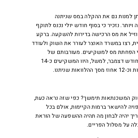
יתן למנות גם את ההקלה במס שניתנה
ויותר. נזכיר כי בסוף חודש יולי נכנס לתוקף
מוזיל את מס הרכישה בדירות להשקעה. ברקע
ת, רצו במשרד האוצר לעורר את השוק ולעודד
י הפחתת מס למשקיעים. מעורבותם של
המשקיעים הולכת וגדלה, כשבחודש דצמבר, למשל, היוו המשקיעים כ-14
ת שניתנו.
וק המשכנתאות תימשך? כפי שזה נראה כעת,
פויה להישאר ברמות הקיימות, אולם בכל
יך יהיה לבחון מה תהיה ההשפעה של הוראת
לה על מסלול הפריים.