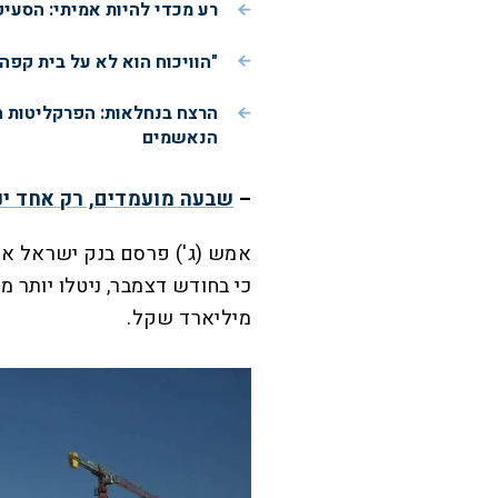
רע מכדי להיות אמיתי: הסעי
"הוויכוח הוא לא על בית קפה
הרצח בנחלאות: הפרקליטות 
הנאשמים
–
שבעה מועמדים, רק אחד ינ
אמש (ג') פרסם בנק ישראל את
מיליארד שקל.