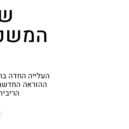
שי
המשכנ
העלייה החדה בה
ההוראה החדשה 
הריבית