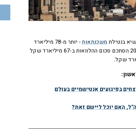
משכנתאות
- יותר מ-78 מיליארד
שקל. לשם השוואה, בשנת 2019 הסתכם סכום ההלוואות ב-67 מיליארד שקל
אשון:
צחים בפיגועים אנטישמיים בעולם
ה"ל, האם יוכל ליישם זאת?