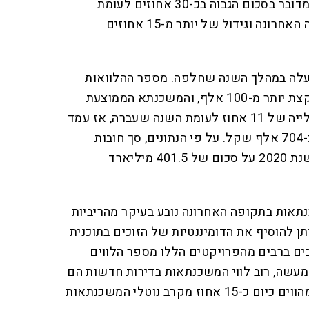
בחשבון את מבצעי סוף השנה. מדובר בסכום הגבוה בכ-30 אחוזים לעומת
ממוצע ההלוואות החודשי בשנה האחרונה וגידול של יותר מ-15 אחוזים
לה במהלך השנה שחלפה. מספר ההלוואות
שניטלו במהלך 2020 עמד על קצת יותר מ-100 אלף, והמשכנתא הממוצעת
עמדה על 778,900 שקלים - עלייה של 11 אחוז לעומת השנה שעברה, אז עמד
גובה המשכנתא הממוצעת על כ-704 אלף שקל. על פי הנתונים, סך חובות
המשכנתא בבנקים עמד בסוף שנת 2020 על סכום של 401.5 מיליארד
תאות בתקופה האחרונה נובע בעיקר מהריביות
תן להוסיף את הדומיננטיות של הזוכים בתוכנית
ים ברבים מהפרויקטים הללו מספר הלווים
מעשה, רוב לווי המשכנתאות בדירות חדשות הם
זוכי מחיר למשתכן. ככלל, הם מהווים כיום כ-15 אחוז מקרב נוטלי המשכנתאות