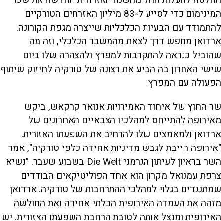
המינימום כדי לסייע ל-83 מיליון האזרחים הטורקיים
להתמודד עם הבעיות הכלכליות שייצרה מגפת הקורונה.
ארדואן מחפש דרך לצאת מהמשבר הכלכלי, וזה מה
שהוביל כנראה להתקרבות למפרץ ולהצהרה שלו ביום
שישי האחרון בה הביע את רצונה של טורקיה לחיזוק שיתוף
הפעולה עם המפרץ.
שר החוץ של איחוד האמירויות אנואר קרקאש, ביקש
מאירופה להתייחס למהלכיו הצבאיים האחרונים של
ארדואן ולמאמצים שלו להרחיב את השפעתו האזורית.
"אירופה חייבת לגבש מדיניות אחידה כלפי טורקיה", אמר
השר בראיון לעיתון הגרמני Die Welt בשבוע שעבר. "נשיא
צרפת עמנואל מקרון הוא אחד הפוליטיקאים הבודדים
שמתנגדים בגלוי למהלכי ההתרחבות של טורקיה. ארדואן
מזהה את העמדה האירופית הבלתי אחידה ואת החולשה
האירופית ומנצל אותה לטובת הרחבת השפעתו האזורית. יש