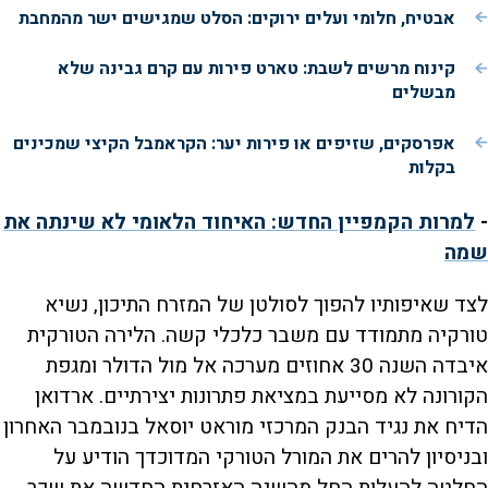
אבטיח, חלומי ועלים ירוקים: הסלט שמגישים ישר מהמחבת
קינוח מרשים לשבת: טארט פירות עם קרם גבינה שלא
מבשלים
אפרסקים, שזיפים או פירות יער: הקראמבל הקיצי שמכינים
בקלות
-
למרות הקמפיין החדש: האיחוד הלאומי לא שינתה את
שמה
לצד שאיפותיו להפוך לסולטן של המזרח התיכון, נשיא
טורקיה מתמודד עם משבר כלכלי קשה. הלירה הטורקית
איבדה השנה 30 אחוזים מערכה אל מול הדולר ומגפת
הקורונה לא מסייעת במציאת פתרונות יצירתיים. ארדואן
הדיח את נגיד הבנק המרכזי מוראט יוסאל בנובמבר האחרון
ובניסיון להרים את המורל הטורקי המדוכדך הודיע על
החלטה להעלות החל מהשנה האזרחית החדשה את שכר