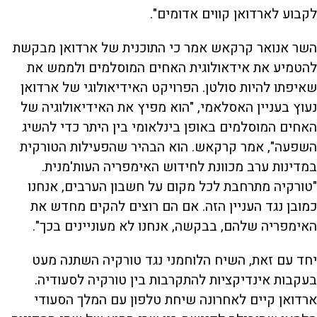
לקבוע לארדואן קווים אדומים".
השר אנואר קרקאש אמר כי התוכנית של ארדואן מבקשת
להטמיע את אידאולוגית האחים המוסלמים ולממש את
שאיפתו להיות סולטן. הפרויקט האידיאולוגי של ארדואן
נעוץ בעניין האסלאמי, "הוא מפיץ את האידיאולוגיה של
האחים המוסלמים באופן בינלאומי בין היתר כדי להשיג
השפעה", אמר קרקאש. הוא הבהיר שהפעילות הטורקית
במדינות ערב מכוונת לחידוש האימפריה העות'מנית.
"טורקיה מתרחבת לכל מקום על חשבון הערבים, אנחנו
כמובן נגד העניין הזה. אם הם רוצים להקים מחדש את
האימפריה שלהם, בבקשה, אנחנו לא מעוניינים בכך".
יחד עם זאת, השיח הלוחמני נגד טורקיה השתנה מעט
בעקבות אינדיקציות להתקרבות בין טורקיה לסעודיה.
ארדואן קיים לאחרונה שיחת טלפון עם המלך הסעודי