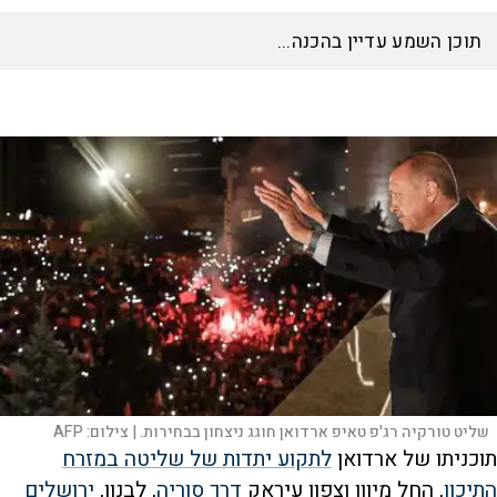
תוכן השמע עדיין בהכנה...
שליט טורקיה רג'פ טאיפ ארדואן חוגג ניצחון בבחירות. |
צילום:
AFP
תוכניתו של ארדואן
לתקוע יתדות של שליטה במזרח
התיכון
, החל מיוון וצפון עיראק
דרך סוריה
, לבנון,
ירושלים