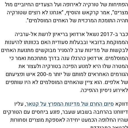
הפתיחות של טורקיה לאירופה ועל הצעדים החיוביים מול
מצרים", אמר קרקאש והוסיף, "אנחנו לא רוצים שטורקיה
תהיה התומכת המרכזית של האחים המוסלמים".
כבר ב-2017 נשאל ארדואן בריאיון לרשת אל-ערביה
הממוקמת בדובאי ובבעלות סעודית האם בכוונתו להיענות
לבקשות של מדינות ערב להסגיר מבוקשים מתנועת האחים
המוסלמים. ארדואן כהרגלו ענה בדרך מתחכמת ואמר כי
המטרה שלו היא למנוע הפיכה בטורקיה ולעצור את
הגורמים האחראים למותם של יותר מ-200 איש ופציעתם
של אלפים. הוא ציין שהאחים המוסלמים לא היו שותפים
לאירוע ניסיון ההפיכה.
דווקא
סיום החרם של מדינות המפרץ על קטאר
, עליו
דיווחנו בהרחבה בשבוע שעבר, פוגע ביחסים עם הטורקים
שהיו החלופה הכמעט יחידה לאספקת מוצרים וסחורות
לקטאר המבודדת.