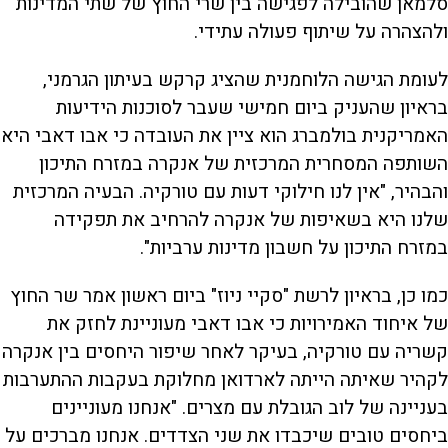
סלמאן שהובילה לפגישה בין שרי החוץ של שתי המדינות
ולהצהרה על שיתוף פעולה עתידי.
לעומת הגישה הלוחמנית שהציג קרקש בעיתון הגרמני,
בראיון שהעניק ביום חמישי שעבר לסוכנות הידיעות
האמריקנית בולמברג הוא ציין את העובדה כי אבו דאבי היא
השותפה המסחרית המרכזית של אנקרה במזרח התיכון
והבהיר, "אין לנו חילוקי דעות עם טורקיה. הבעיה המרכזית
שלנו היא בשאיפות של אנקרה להרחיב את תפקידה
במזרח התיכון על חשבון מדינות ערביות".
כמו כן, בראיון לרשת "סקיי ניוז" ביום ראשון אמר שר החוץ
של איחוד האמירויות כי אבו דאבי מעוניינת לחזק את
קשריה עם טורקיה, בעיקר לאחר שיפור היחסים בין אנקרה
לקהיר שאיתה הייתה לארדואן מחלוקת בעקבות ההתערבות
בעניינה של לוב הגובלת עם מצרים. "אנחנו מעוניינים
ביחסים טובים שיכבדו את שני הצדדים. אנחנו מברכים על