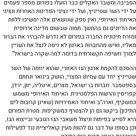
הסביבה ומשבר האקלים כבר הועלו בפורום מספר פעמים
על ידי השר שטייניץ, ועל ידי נציגי המדינות האחרות ונציגי
האיחוד האירופי, ואין ספק שנושאים אלה ימשיכו ללוות
את הדיונים גם בהמשך. תמוה שבשום מדינה אירופית
ומזרח תיכונית החברה בפורום לא נדרש להבהיר את הברור
מאליו, ואיש מהחברות בארגון לא ניסה לנצל את העניין
לצורך חשיפה תקשורתית בדומה למה שקרה בישראל".
ההסכם להקמת ארגון הגז האזורי, שהוא יוזמה של השר
שטייניץ יחד עם עמיתו המצרי, הושק בינואר ונחתם
בספטמבר. חברות בו ישראל, מצרים, איטליה, יוון, ירדן,
קפריסין והרשות הפלסטינית. האיחוד האירופי משמש
כמשקיף, וארה"ב ואיחוד האמירויות (שאינן קרובות לים
התיכון) ביקשו גם הן להצטרף כמשקיפות. מטרת הפורום
היא לסייע בפיתוח וניצול משאבי הגז הטבעי ובייצוא הגז,
וכן בסופו של דבר גם להוות מעין קואליציית נגד לפעילות