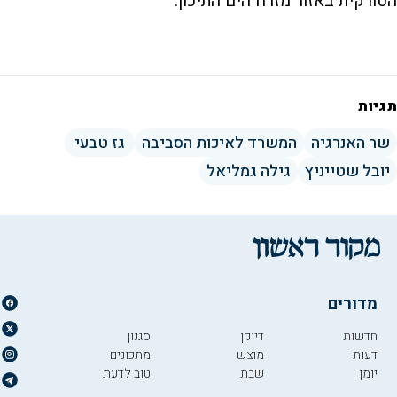
הטורקית באזור מזרח הים התיכון.
תגיות
שר האנרגיה
המשרד לאיכות הסביבה
גז טבעי
יובל שטייניץ
גילה גמליאל
מדורים
חדשות
דיוקן
סגנון
דעות
מוצש
מתכונים
יומן
שבת
טוב לדעת