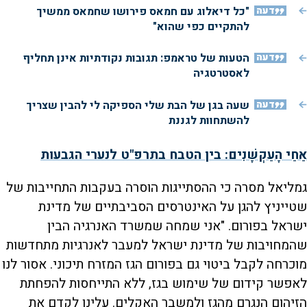
דעה
"כל דיאלוג עם חמאס פירושו שחמאס ממשיך
להתקיים כפי שהוא"
דעה
הטעות של טראמפ: תגובות נקודתיות אינן תחליף
לאסטרטגיה
דעה
שעה בגן של הבת שלי הספיקה לי להבין שצריך
להשתחוות לגננת
אַחַי הָעַקְשָׁנִים: בין הטבח בתרפ"ט לנערי הגבעות
גמליאל מסרה כי ההסתייגות הוסרה בעקבות התחייבות של
שטייניץ להגן על האינטרסים הסביבתיים של מדינת
ישראל בפורום. "אני שמחה שמשרד האנרגיה הבין
שהמחויבות של מדינת ישראל למעבר לאנרגיות מתחדשות
מוכרחה לקבל ביטוי גם בפורום הגז המזרח תיכוני. אסור לנו
לאפשר קידום של שימוש בגז, ללא התייחסות להפחתת
הזיהום הנגרם מהגז ולמשבר האקלים. עלינו לקדם את