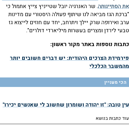
את הסתייגותה
. שר האנרגיה יובל שטייניץ צייץ אתמול כי
"ברכת הגז מביאה לנו שיתוף פעולה היסטורי עם מדינות
ערב ואירופה שרק יילך ויתרחב, יחד עם חוזים לייצוא גז
טבעי לירדן ומצרים בעשרות מיליארדי דולרים".
כתבות נוספות באתר מקור ראשון:
פירמידת הצרכים היהודית: יש דברים חשובים יותר
מהמשבר הכלכלי
הכי מעניין
עין טובה: "זו יהודה ושומרון שחשוב לי שאנשים יכירו"
עוד כתבות בנושא