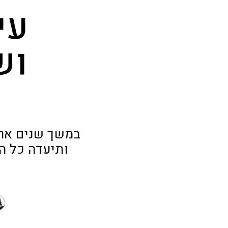
עי
וש
ש
במשך שנים ארו
ותיעדה כל הפ