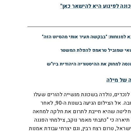
ונה לפיגוע היא להישאר כאן"
א למנוחות: "בבקשה תעיר אותי מהסיוט הזה"
שאי שמוביל טראמפ להפלת המשטר
מנסה למחוק את ההיסטוריה היהודית ביו"ש
ה של מילה
לנכדים, נולדה בשכונת מנשייה להורים שעלו
מטורקיה, ובבגרותה חזרה בתשובה. אל הצילום הגיעה בשנות ה-90, לאחר
חליטה שהיא חייבת לתרום את חלקה למחאה
תיארה כי "כתבתי מאמר נוקב, צילמתי הפגנה
ראל, טרום רצח רבין, וגם יצרתי עבודת אמנות