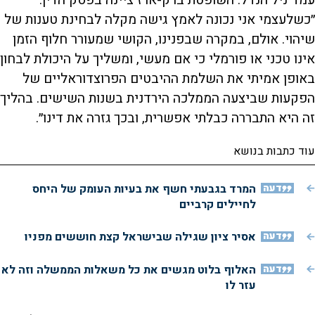
עמד ניל הנדל. השופטת ברק-ארז ציינה בפסק הדין:
״כשלעצמי אני נכונה לאמץ גישה מקלה לבחינת טענות של
שיהוי. אולם, במקרה שבפנינו, הקושי שמעורר חלוף הזמן
אינו טכני או פורמלי כי אם מעשי, ומשליך על היכולת לבחון
באופן אמיתי את השלמת ההיבטים הפרוצדוראליים של
הפקעות שביצעה הממלכה הירדנית בשנות השישים. בהליך
זה היא התבררה כבלתי אפשרית, ובכך גזרה את דינו״.
עוד כתבות בנושא
דעה
המרד בגבעתי חשף את בעיות העומק של היחס
לחיילים קרביים
דעה
אסיר ציון שגילה שבישראל קצת חוששים מפניו
דעה
האלוף בלוט מגשים את כל משאלות הממשלה וזה לא
עזר לו