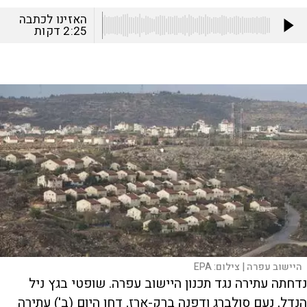
האזינו לכתבה
2:25
דקות
היישוב עפרה |
צילום:
EPA
נדחתה עתירה נגד תכנון היישוב עפרה. שופטי בגץ ניל
הנדל, נעם סולברג ודפנה ברק-ארז, דחו היום (ב') עתירה