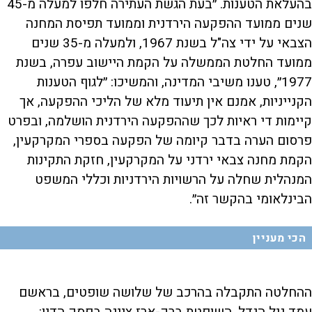
בהעלאת הטענות. ״בעת הגשת העתירה חלפו למעלה מ-45
שנים ממועד ההפקעה הירדנית וממועד תפיסת המחנה
הצבאי על ידי צה"ל בשנת 1967, ולמעלה מ-35 שנים
ממועד החלטת הממשלה על הקמת היישוב עפרה, בשנת
1977״, טענו משיבי המדינה, והמשיכו: ״לגוף הטענות
הקנייניות, אמנם אין תיעוד מלא של הליכי ההפקעה, אך
קיימות די ראיות לכך שההפקעה הירדנית הושלמה, ובפרט
פרסום הערה בדבר קיומה של הפקעה בספרי המקרקעין,
הקמת מחנה צבאי ירדני על המקרקעין, חזקת התקינות
המנהלית שחלה על הרשויות הירדניות וכללי המשפט
הבינלאומי בהקשר זה״.
הכי מעניין
ההחלטה התקבלה בהרכב של שלושה שופטים, בראשם