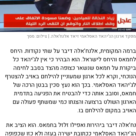
מפקד ארגון הג'יהאד האסלאמי זיאד אלנח'אלה. |
צילום:
מסך
ברמה המקומית, אלנח'אלה דיבר על שתי נקודות. היחס
לחמאס והיחס לישראל. הוא הבהיר כי אין לג'יהאד כל
ביקורת על חמאס שנשאר כצופה מהצד בסבב לחימה
הנוכחי, וקרא לכל ארגון שמעוניין להילחם באויב להצטרף
לג'יהאד האסלאמי. בכך הוא נעץ סכין בבטן הרכה של
חמאס, וסובב אותה כדי להבטיח את הפגיעה בתדמית
הארגון השולט ברצועה והצגתו כמי שמשתף פעולה עם
האויב במקום להילחם בו.
נח'אלה דיבר ביהירות ואפילו זלזל בחמאס. הוא הציב את
הג'יהאד האסלאמי ככתובת ישירה בעזה ולא כזו שכפופה