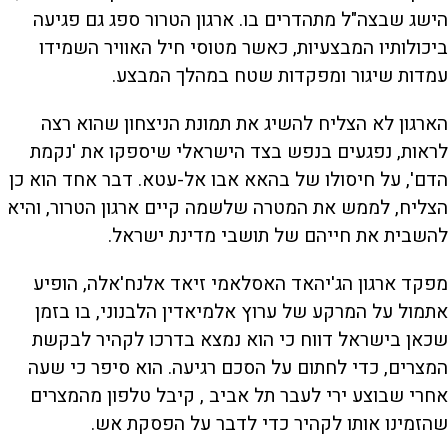
הישג שבצה"ל מתהדרים בו. ארגון הטרור ספג גם פגיעה
ביכולותיו המבצעיות, כאשר מטוסי חיל האוויר השמידו
עמדות שיגור ומפקדות שטח במהלך המבצע.
הארגון לא הצליח להשיג את תמונת הניצחון שהוא רצה
לראות, נפגעים בנפש בצד הישראלי שיספקו את 'נקמת
הדם', על חיסולו של בהאא אבו אל-עטא. דבר אחד הוא כן
הצליח, לממש את המטרה שלשמה קיים ארגון הטרור, והיא
להשבית את חייהם של תושבי מדינת ישראל.
מפקד ארגון הג'יהאד האסלאמי זיאד אלנח'אלה, הופיע
אתמול על המרקע של ערוץ אלמיאדין הלבנוני, בו בזמן
שכאן בישראל דווח כי הוא נמצא בדרכו לקהיר לבקשת
המצרים, כדי לחתום על הסכם רגיעה. הוא סיפר כי שעה
אחרי שבוצע ירי לעבר תל אביב , קיבל טלפון מהמצרים
שהזמינו אותו לקהיר כדי לדבר על הפסקת אש.