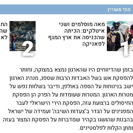
הכי מעניין
מאה מוסלמים ושני
החב
איטלקים: הכיתה
שהת
שהכניסה את ארץ המגף
לאנ
2
1
לפאניקה
בזמן שהדיווחים היו שהארגון נמצא במצוקה, וחותר
להפסקת אש בשל האבדות הרבות שספג, מנהיג הארגון
ישב בנינוחות על הספה באולפן, ודיבר בשלוות נפש על
מטרות הארגון. המטרות שעומדות על הפרק הן הפסקת
החיסולים ברצועת עזה, הפסקת הירי הישראלי לעבר
המפגינים על הגדר ב'צעדות השיבה' ועמידה של ישראל
בהבנות שהושגו בקהיר שמדברות על הפסקת המצור בעזה
ומתן הקלות לפלסטינים.