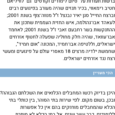
ברשות תעודות על "סיום לימודים וקורסים" גם לוויליאם
חטיב רימאווי, בכיר תנזים שהיה מעורב בפיגועים רבים
וברצח החייל סגן יאיר נבנצל ז"ל מנווה־צוף בשנת 2001;
לעאהד אבו־גהולמה, איש החזית העממית שתכנן את
ההתנקשות בשר רחבעם זאבי ז"ל בשנת 2001; לאחמד
אבו־עוואד, שהיה חלק מחוליה שפעלה לחטוף אזרחים
ישראלים, וללטיפה אבו־חמיד, המכונה "אום חמיד",
שחמשת ילדיה מרצים 18 מאסרי עולם על פיגועים ומעשי
רצח נגד אזרחים ישראלים.
הכי מעניין
היכן בדיוק רכשו המחבלים הכלואים את השכלתם הגבוהה?
ובכן, בשום מקום. לפי שירות בתי הסוהר, בין כותלי בתי
הכלא שהמחבלים מוחזקים בהם אין כל אפשרות
ללימודים, כבר עשר שנים. אל בתי הכלא לא מותרת