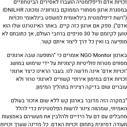
זכויות אדם ודיפלומטיה הועברו לאסירים הביטחוניים
במסגרת ארגון מסתורי הממוקם בנורווגיה ומכונה IDNILHR
("רשת דיפלומטית בינלאומית למשפט בינלאומי וזכויות
אדם"). ספק אם ארגון כזה קיים. באתר האינטרנט שלו הוא
טוען לקיומם של 30 סניפים ברחבי העולם, אך כתובתם לא
מופיעה בו ואין כל דרך ליצור איתם קשר.
בארגון NGO Monitor אומרים כי "התופעה שבה ארגונים
מסווים מטרות פוליטיות קיצוניות על ידי שימוש במושג
'זכויות אדם' אינה חדשה לנו. בעבר הראינו כיצד ארגוני
זכויות אדם במימון אירופי קשורים לארגוני טרור ולא
עוברים שום בדיקה רצינית בתהליך המימון.
"במקרה הזה מדובר בארגון קש ללא שום אזכור בעולם
האמיתי, שמהווה צינור לרשות הפלסטינית כדי להלל
מחבלים עם דם על הידיים ולהלבין את מעשיהם באמצעות
תעודה דמיונית בתחום זכויות האדם. כל מדינה שערך זכויות