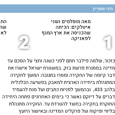
הכי מעניין
מאה מוסלמים ושני
החב
איטלקים: הכיתה
שהת
שהכניסה את ארץ המגף
לאנ
2
1
לפאניקה
כזכור, שלמה פילבר חתם לפני כשנה וחצי על הסכם עד
מדינה במסגרת פרשת בזק. במשטרת ישראל אישרו את
דבר קיומה של החקירה ומסרו בתגובה: המשך לחקירה
המתנהלת ביחידה הארצית למאבק בפשיעה הכלכלית
בלהב 433, ובהמשך לפניות כתבים ועל מנת להעמיד
דברים על דיוקם נאשר כי בימים האחרונים פתחה היחידה
החוקרת בחקירה בחשד להטרדת עד. החקירה מתנהלת
בליווי ופיקוח של פרקליט המדינה ובאישור היועץ