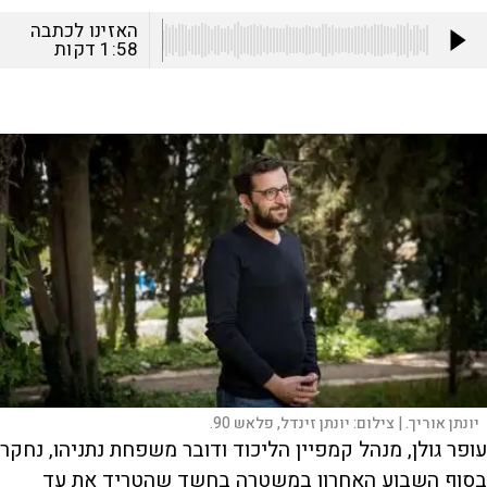
האזינו לכתבה
1:58
דקות
יונתן אוריך. |
צילום:
יונתן זינדל, פלאש 90.
עופר גולן, מנהל קמפיין הליכוד ודובר משפחת נתניהו, נחקר
בסוף השבוע האחרון במשטרה בחשד שהטריד את עד