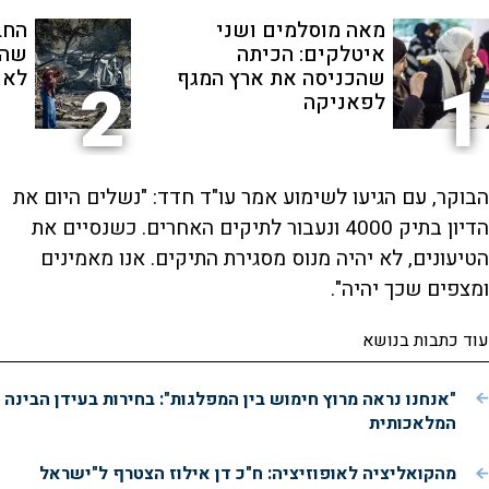
מאה מוסלמים ושני
החב
איטלקים: הכיתה
שהת
שהכניסה את ארץ המגף
לאנ
2
1
לפאניקה
הבוקר, עם הגיעו לשימוע אמר עו"ד חדד: "נשלים היום את
הדיון בתיק 4000 ונעבור לתיקים האחרים. כשנסיים את
הטיעונים, לא יהיה מנוס מסגירת התיקים. אנו מאמינים
ומצפים שכך יהיה".
עוד כתבות בנושא
"אנחנו נראה מרוץ חימוש בין המפלגות": בחירות בעידן הבינה
המלאכותית
מהקואליציה לאופוזיציה: ח"כ דן אילוז הצטרף ל"ישראל