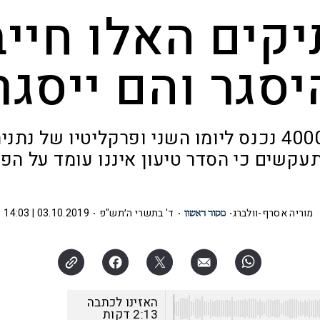
יקים האלו חייב
יסגר והם ייסגרו
השימוע בתיק 4000 נכנס ליומו השני ופרקליטיו של 
עקשים כי הסדר טיעון איננו עומד על הפ
מוריה אסרף-וולברג
ד' בתשרי ה׳תש"פ
03.10.2019 | 14:03
האזינו לכתבה
2:13
דקות