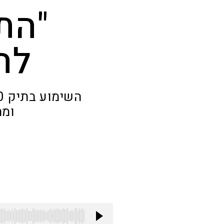
"הת
לה
ומת