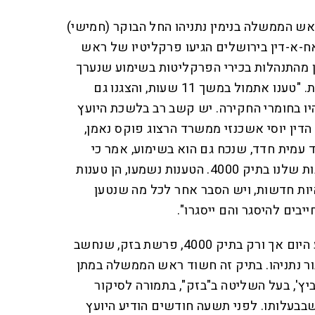
אש הממשלה בנימין נתניהו החל הבוקר (חמישי)
א-דין בירושלים הגיעו פרקליטיו של ראש
 מהתנהלות בכירי הפרקליטות בשימוע שנערך
אמש עד שעות הערב המאוחרות. "טענו אתמול במשך 11 שעות, והצגנו גם
ו בחומרי החקירה. יש קשב רב בלשכת היועץ
 הדין יוסי אשכנזי ממשרד הרצוג פוקס נאמן,
עמית חדד, שנכח גם הוא בשימוע, אמר כי
"אתמול הצגנו את מחצית הטענות שלנו בתיק 4000. הטענות נשמעו, הן טענות
איות חדשות, ויש הסבר אחר לכל מה שנטען
בים להיסגר והם ייסגרו".
בדומה לאתמול, יעסוק השימוע היום אך ורק בתיק 4000, פרשת בזק, שנחשב
ור נתניהו. בתיק זה חשוד ראש הממשלה במתן
יץ', בעל השליטה ב"בזק", בתמורה לסיקור
בבעלותו. לפני תשעה חודשים הודיע היועץ