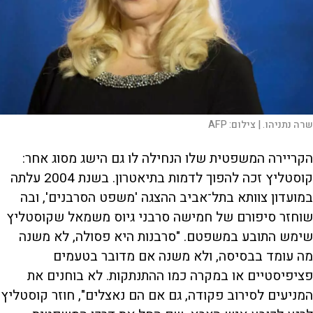
שרה נתניהו. |
צילום:
AFP
הקריירה המשפטית שלו הנחילה לו גם הישג מסוג אחר:
קוסטליץ זכה להפוך לדמות בתיאטרון. בשנת 2004 עלתה
במועדון צוותא בתל־אביב ההצגה 'משפט הסרבנים', ובה
שוחזר סיפורם של חמישה סרבני גיוס משמאל שקוסטליץ
שימש התובע במשפטם. "סרבנות היא פסולה, לא משנה
מה עומד בבסיסה, ולא משנה אם מדובר בטעמים
פציפיסטיים או במקרה כמו ההתנתקות. לא בוחנים את
המניעים לסירוב פקודה, גם אם הם נאצלים", חוזר קוסטליץ