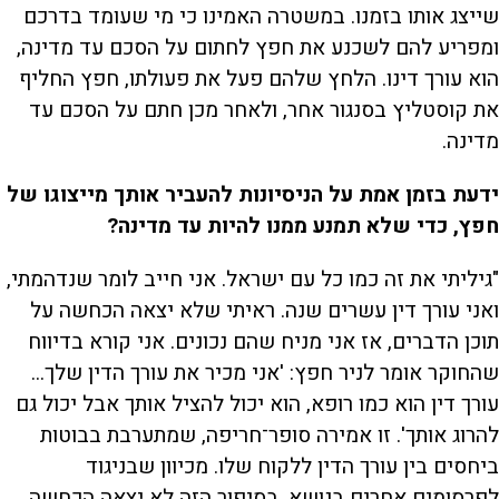
שייצג אותו בזמנו. במשטרה האמינו כי מי שעומד בדרכם
ומפריע להם לשכנע את חפץ לחתום על הסכם עד מדינה,
הוא עורך דינו. הלחץ שלהם פעל את פעולתו, חפץ החליף
את קוסטליץ בסנגור אחר, ולאחר מכן חתם על הסכם עד
מדינה.
ידעת בזמן אמת על הניסיונות להעביר אותך מייצוגו של
חפץ, כדי שלא תמנע ממנו להיות עד מדינה?
"גיליתי את זה כמו כל עם ישראל. אני חייב לומר שנדהמתי,
ואני עורך דין עשרים שנה. ראיתי שלא יצאה הכחשה על
תוכן הדברים, אז אני מניח שהם נכונים. אני קורא בדיווח
שהחוקר אומר לניר חפץ: 'אני מכיר את עורך הדין שלך...
עורך דין הוא כמו רופא, הוא יכול להציל אותך אבל יכול גם
להרוג אותך'. זו אמירה סופר־חריפה, שמתערבת בבוטות
ביחסים בין עורך הדין ללקוח שלו. מכיוון שבניגוד
לפרסומים אחרים בנושא, בסיפור הזה לא יצאה הכחשה,