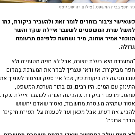
ניר חפץ בבית המשפט. |
צילום:
יהושע יוסף
כשאישי ציבור בוחרים לומר זאת ולהעביר ביקורת, כמו
למשל שרת המשפטים לשעבר איילת שקד והשר
הנוכחי אמיר אוחנה, מיד נשמעת כלפיהם תרעומת
גדולה.
"המערכת היא בעלת יושרה, אבל לא חפה מטעויות ולא
חפה מביקורת. אז ודאי שצריך לבקר את המערכת בְמקום
שבו מגיעה לה ביקורת כזו, אבל אין ספק שאסור לשפוך את
התינוק עם המים. היו רבים, גם בתוך מערכת המשפט,
שהסכימו עם הביקורת שהביעה השרה לשעבר איילת שקד.
אסור שתהיה משטרת מחשבות, ואסור שאדם יחשוש
להביע את דעתו, אבל מכאן ועד לטענות על 'תפירת תיקים'
הדרך ארוכה".
לא פעם עולה התחושה שאכן קיימת משטרת מחשבות