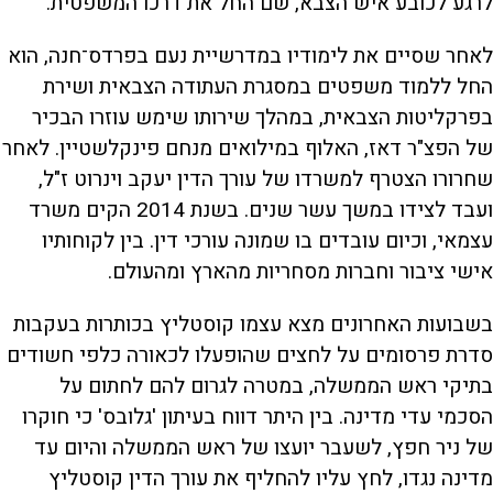
לרגע לכובע איש הצבא, שם החל את דרכו המשפטית.
לאחר שסיים את לימודיו במדרשיית נעם בפרדס־חנה, הוא
החל ללמוד משפטים במסגרת העתודה הצבאית ושירת
בפרקליטות הצבאית, במהלך שירותו שימש עוזרו הבכיר
של הפצ"ר דאז, האלוף במילואים מנחם פינקלשטיין. לאחר
שחרורו הצטרף למשרדו של עורך הדין יעקב וינרוט ז"ל,
ועבד לצידו במשך עשר שנים. בשנת 2014 הקים משרד
עצמאי, וכיום עובדים בו שמונה עורכי דין. בין לקוחותיו
אישי ציבור וחברות מסחריות מהארץ ומהעולם.
בשבועות האחרונים מצא עצמו קוסטליץ בכותרות בעקבות
סדרת פרסומים על לחצים שהופעלו לכאורה כלפי חשודים
בתיקי ראש הממשלה, במטרה לגרום להם לחתום על
הסכמי עדי מדינה. בין היתר דווח בעיתון 'גלובס' כי חוקרו
של ניר חפץ, לשעבר יועצו של ראש הממשלה והיום עד
מדינה נגדו, לחץ עליו להחליף את עורך הדין קוסטליץ