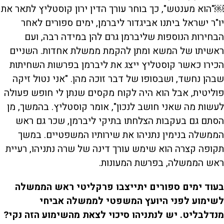
￼
"
הוא מענטש", כך בוחר עורך הדין ירון קוסטליץ לתאר את
יו"ר ישראל ביתנו אביגדור ליברמן, ימים ספורים לאחר
הבחירות הנוספות שליברמן גרם להן במידה רבה, ועם
ראשיתו של המשא ומתן להקמת ממשלת אחדות. השניים
הכירו כאשר קוסטליץ ייצג את ליברמן בפרשות השחיתות
שבהן נחשד, ושבסופו של דבר זוכה מהן. "אני נטול זיקה
פוליטית, אבל הוא היה לקוח מקסים שנתן לי חופש פעולה
לעשות מה שאני חושב לנכון", אומר קוסטליץ. בהמשך, מן
הסתם גם בעקבות הצלחתו בתיקי ליברמן, שכר גם ראש
הממשלה בנימין נתניהו את שירותיו המשפטיים. במשך
תקופה קצרה הוא שימש עורך דינה של שרה נתניהו, רעיית
ראש הממשלה, בפרשת המעונות.
בעוד ימים ספורים יתייצבו פרקליטי ראש הממשלה
לשימוע לפני היועץ המשפטי לממשלה אביחי
מנדלבליט. יש לנתניהו סיכוי לצאת מהשימוע הזה נקי?