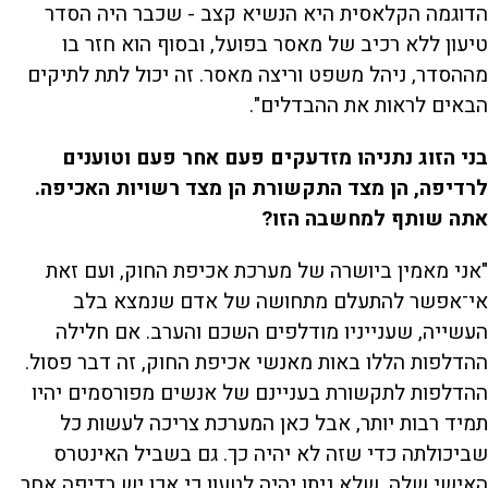
הדוגמה הקלאסית היא הנשיא קצב - שכבר היה הסדר
טיעון ללא רכיב של מאסר בפועל, ובסוף הוא חזר בו
מההסדר, ניהל משפט וריצה מאסר. זה יכול לתת לתיקים
הבאים לראות את ההבדלים".
בני הזוג נתניהו מזדעקים פעם אחר פעם וטוענים
לרדיפה, הן מצד התקשורת הן מצד רשויות האכיפה.
אתה שותף למחשבה הזו?
"אני מאמין ביושרה של מערכת אכיפת החוק, ועם זאת
אי־אפשר להתעלם מתחושה של אדם שנמצא בלב
העשייה, שענייניו מודלפים השכם והערב. אם חלילה
ההדלפות הללו באות מאנשי אכיפת החוק, זה דבר פסול.
ההדלפות לתקשורת בעניינם של אנשים מפורסמים יהיו
תמיד רבות יותר, אבל כאן המערכת צריכה לעשות כל
שביכולתה כדי שזה לא יהיה כך. גם בשביל האינטרס
האישי שלה, שלא ניתן יהיה לטעון כי אכן יש רדיפה אחר