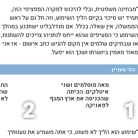
"מבחינה משפטית, ובלי להיכנס למקרה הספציפי הזה,
תמיד יש סיכוי בקיום הליך השימוע, וזה חל גם על ראש
הממשלה, אין שאלה בכלל. אם מנדלבליט ישתכנע במהלך
השימוע כי הסעיפים שהוא ייחס לנתניהו צריכים להשתנות,
או שבתיקים שלמים אין מקום להגיש כתב אישום - אז אני
מאוד מאמין ביושרתו ושכך הוא יפעל.
הכי מעניין
מאה מוסלמים ושני
החב
איטלקים: הכיתה
שהת
שהכניסה את ארץ המגף
לאנ
2
1
לפאניקה
"שימוע הוא הליך לא פשוט, כי אתה משמיע את טענותיך