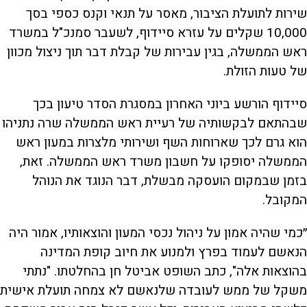
שירות לתועלת הציבור, מאסר על תנאי וקנס כספי בסך
10,000 שקלים על עזרא סיידוף, לשעבר סמנכ"ל במשרד
ראש הממשלה, בגין עבירות של קבלת דבר תוך ניצול מכוון
של טעות הזולת.
סיידוף הורשע ביוני האחרון במסגרת הסדר טיעון בכך
שבהתאם לבקשותיה של רעיית ראש הממשלה שרה נתניהו
הוא גרם לכך שארוחות השף ושירותי מלצרות במעון ראש
הממשלה יסופקו על חשבון משרד ראש הממשלה. זאת,
בזמן שבמקום הועסקה מבשלת, דבר הנוגד את הנוהל
המקובל.
״כמי שהיה אמון על ניהול נכסי המעון והוצאותיו, אמור היה
הנאשם לעמוד בפרץ ולמנוע את חיוב קופת המדינה
בהוצאות אלה", כתב השופט אביטל חן בהחלטתו. "נתתי
משקל של ממש לעובדה שלנאשם לא צמחה תועלת אישית