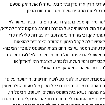
עורכי הדין ארז פדן וג׳ני אבני, שניהלו את התיק מטעם
פרקליטות מחוז ירושלים מסרו עם תום הדיון:
״מר סיידוף מעל בתפקידו כעובד ציבור בכיר כאשר לא
עמד מול דרישותיה של הגברת נתניהו. במקום לומר לה 'לא',
נעתר להן, וביצע יחד עימה ועבורה עבירות פליליות כדי
לאפשר לה לקבל מימון מהקופה הציבורית להוצאות
פרטיות. המסר שיוצא היום מבית המשפט לעובדי הציבור-
הוא שעליהם לעמוד על המשמר ולומר 'לא' ו'עד כאן' גם
לבכירים ורמי מעלה, ולזכור שהציבור הוא 'האדון' או
'הגברת' שלהם - ולא אף אחד אחר״.
במסגרת הפרשה, לפני כשלושה חודשים, הורשעה על פי
הודאתה גם שרה נתניהו בניצול מכוון של טעות הזולת שאין
בה מרמה. נשיא בית משפט השלום, השופט אביטל חן,
אישר את העונש עליו הסכימו נתניהו והפרקליטות במסגרת