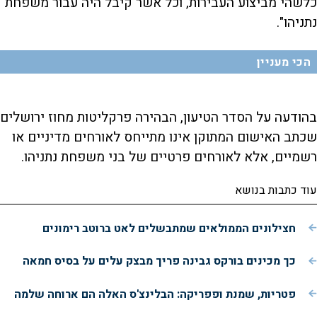
כלשהי מביצוע העבירות, וכל אשר קיבל היה עבור משפחת
נתניהו".
הכי מעניין
בהודעה על הסדר הטיעון, הבהירה פרקליטות מחוז ירושלים
שכתב האישום המתוקן אינו מתייחס לאורחים מדיניים או
רשמיים, אלא לאורחים פרטיים של בני משפחת נתניהו.
עוד כתבות בנושא
חצילונים הממולאים שמתבשלים לאט ברוטב רימונים
כך מכינים בורקס גבינה פריך מבצק עלים על בסיס חמאה
פטריות, שמנת ופפריקה: הבלינצ'ס האלה הם ארוחה שלמה