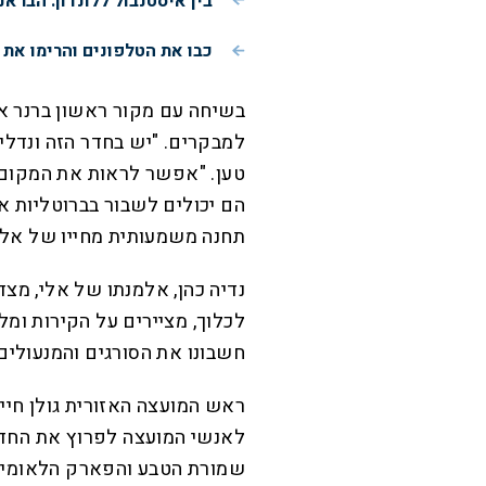
בין איסטנבול ללונדון: הבראנ
כבו את הטלפונים והרימו את
בשיחה עם מקור ראשון ברנר א
למבקרים. "יש בחדר הזה ונדליז
טען. "אפשר לראות את המקום מ
הם יכולים לשבור בברוטליות את
תחנה משמעותית מחייו של אלי 
נדיה כהן, אלמנתו של אלי, מצד
לכלוך, מציירים על הקירות ומל
חשבונו את הסורגים והמנעולים
ראש המועצה האזורית גולן חיים
לאנשי המועצה לפרוץ את החדר 
שמורת הטבע והפארק הלאומי של