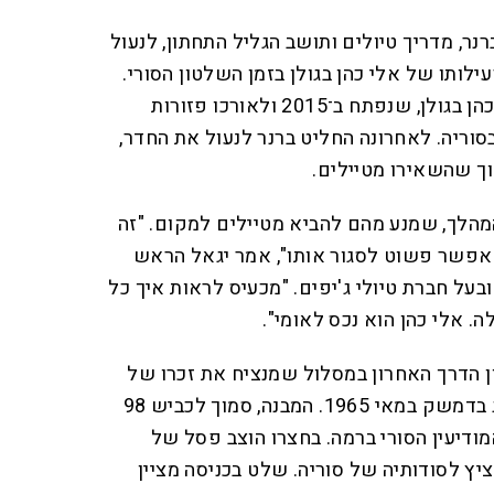
נר, מדריך טיולים ותושב הגליל התחתון, לנעול
ילותו של אלי כהן בגולן בזמן השלטון הסורי.
ברנר הוא שהגה את שביל אלי כהן בגולן, שנפתח ב־2015 ולאורכו פזורות
בסוריה. לאחרונה החליט ברנר לנעול את החדר,
ך שהשאירו מטיילים.
המהלך, שמנע מהם להביא מטיילים למקום. "זה
י אפשר פשוט לסגור אותו", אמר יגאל הראש
 ובעל חברת טיולי ג'יפים. "מכעיס לראות איך כל
. אלי כהן הוא נכס לאומי".
ן הדרך האחרון במסלול שמנציח את זכרו של
המרגל הישראלי שהוצא להורג בדמשק במאי 1965. המבנה, סמוך לכביש 98
ודיעין הסורי ברמה. בחצרו הוצב פסל של
יץ לסודותיה של סוריה. שלט בכניסה מציין