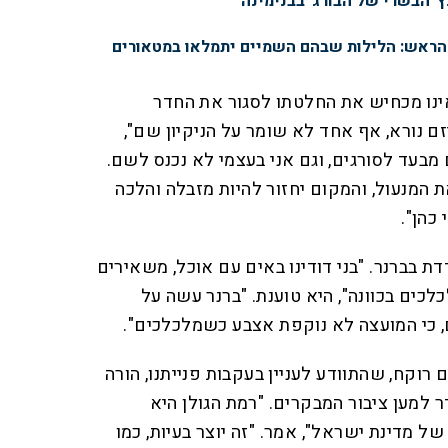
ץ' הבשרי של הבורג' בבנימינה
 הראש: הלילות שבהם השמיים יתמלאו במטאורים
ינו מכחיש את החלטתו לסגור את החדר
ם נורא, אף אחד לא שומר על הניקיון שם",
בעד לסורגים, וגם אני בעצמי לא נכנס לשם.
 המנעול, והמקום יחזור להיות מזבלה והלכה
כהן".
דת בברנר. "בני דודינו באים עם אוכל, משאירים
כלכים בכוונה", היא טוענת. "ברנר עשה על
, כי המועצה לא נוקפת אצבע כשמלכלכים".
 רוקח, שהתוודע לעניין בעקבות פנייתנו, הורה
למען ציבור המבקרים. "רמת הגולן היא
 מדינת ישראל", אמר. "זה יוצר בעיות, כמו