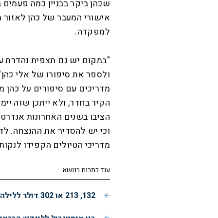
שכהן ביקר בבניין כמה פעמים 
אישורי המעבר של כהן לאזור 
למפקדה.
"במקום יש גם תצפית נהדרת על 
ולספר את סיפורו של אלי כהן"
מדריכים עם סיפורים על כהן מ
הקיר בחדר, ולא ייתכן שזה יימנ
הציבו בשנים האחרונות אנדרטא
וכי יש להסדיר את ההנצחה. לדבר
מדריכי הטיולים הקפידו לנקות
עוד כתבות בנושא
132, 213 או 302 דולר ללילה: איזה מלון בברצלונה נותן הכי הרבה תמורה?