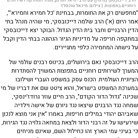
הרב דייכובסקי (מימין) עם הרב יחיאל וסרמן, מנהל המחלקה לשירותים
רוחניים בתפוצות. |
צילום:
מיכאל טוכפלד
"מחפשים רק את החומרות, בבחינת 'כל חמירא וחמירא'",
אמר היום (א') הרב שלמה דייכובסקי, מי שהיה מנהל בתי
הדין הרבניים וחבר בית הדין הגדול. הבוקר יצא דייכובסקי
במתקפה חריפה על מדיניות הגיור הנהוגה בבתי הדין וקבל
על גישתה המחמירה כלפי מתגיירים.
הרב דייכובסקי נאם בירושלים, בכינוס רבנים עולמי של
המערך לשירותים רוחניים בתפוצות המשויך להסתדרות
הציונית העולמית. הכנס עסק במשפט העברי ושילובו
במערכת המשפט בישראל, והוא ציטט שם את דבריו של מי
שכינה "גדול הדור הקודם", הרב חיים עוזר גרודז'ינסקי,
שמחה נגד הרבנים שיצאו נגד גיורם של אישה וילדיה
שאביהם יהודי במילים חריפות, באמרו "אין אני מוצא לנכון
שירעישו על זה רבני הדור ולצאת במחאה גלויה נגד הגירות,
כי בעיני עמי הארץ זהו כחילול השם, שאינם מניחים