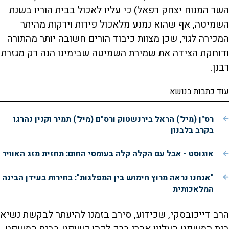
השר המנוח יצחק רפאל) כי עליו לאכול בבית הוריו בשנת
השמיטה, אף שהוא נמנע מלאכול פירות וירקות מהיתר
המכירה לגוי, שכן מצוות כיבוד הורים חשובה יותר מהתורה
ודוחקת הצידה את שמירת השמיטה שבימינו הנה רק מגזרת
רבנן.
עוד כתבות בנושא
רס"ן (מיל') הראל בירנשטוק ורס"ם (מיל') תמיר וקנין נהרגו
בקרב בלבנון
אוגוסט - אבל עם הקלה קלה בעומסי החום: תחזית מזג האוויר
"אנחנו נראה מרוץ חימוש בין המפלגות": בחירות בעידן הבינה
המלאכותית
הרב דייכובסקי, שכידוע, סירב בזמנו להיעתר לבקשת נשיא
בית המשפט העליון אהרן ברק לכהן כשופט בבית המשפט