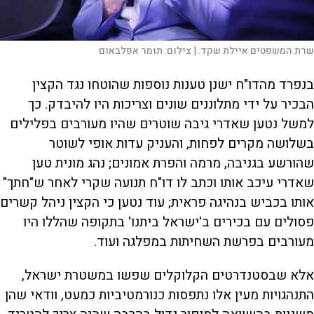
שרת המשפטים איילת שקד. |
צילום:
תומר אפלבאום
בנפרד מהדו"ח ישנן טענות נוספות שהוטחו נגד הקצין
הבכיר על ידי מתלוננים שונים וצריכות היו להיבדק. כך
למשל נטען שאדרי גיבה שוטרים שהיו מעורבים בפלילים
בשלושה מקרים לפחות, והעניק עדות אופי לשוטר
שהורשע בגניבה, מרמה והפרת אמונים; נהג מונית טען
שאדרי עיכב אותו וכתב לו דו"ח תנועה שקרי לאחר ש"חתך"
אותו בכביש בנהיגה פראית; עוד נטען כי הקצין ניהל קשרים
פסולים עם בכירים ב'ישראל ביתנו' בתקופה שהללו היו
מעורבים בפרשת השחיתות במפלגה ועוד.
אלא שבסטנדרטים הקלוקלים שפשו במשטרת ישראל,
התנהגויות מעין אלו נתפסות כנורמטיביות כמעט, וודאי שהן