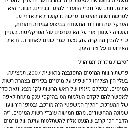
משניות בהשוואה לסיפור גדול בהרבה שהיה צריך להטריד
את מנוחתם של חברי הוועדה למינוי בכירים. הכוונה היא
לפרשת רשות המיסים. פרשה זו קושרת את אדרי עם
הפרקליטה רות דוד החשודה בביצוע עבירות חמורות,
ועשויה לשפוך אור על האינטרסים של הפרקליטות בעניין.
כדי להבין מה קרה פה, נצעד כמה שנים לאחור ונניח את
האירועים על ציר הזמן.
"סיבות מוזרות ותמוהות"
פרשת רשות המיסים התפוצצה בראשית 2007. תמציתה:
בעלי הון הצליחו להשפיע על מינויים בכירים בצמרת רשות
המיסים, ובכללם מינויו של ראש הרשות ג'קי מצא, וזאת כדי
לאפשר להם לקדם העלמות מס בהיקפי ענק מתחת לאפה
של המערכת. ההליך המשפטי היה מורכב, ובסופו הורשעו
שמונה מהחשודים, מהם חמישה עובדי רשות המיסים. "זה
הדבר הכי קרוב שהגענו אליו להשתלטות עוינת של גורמים