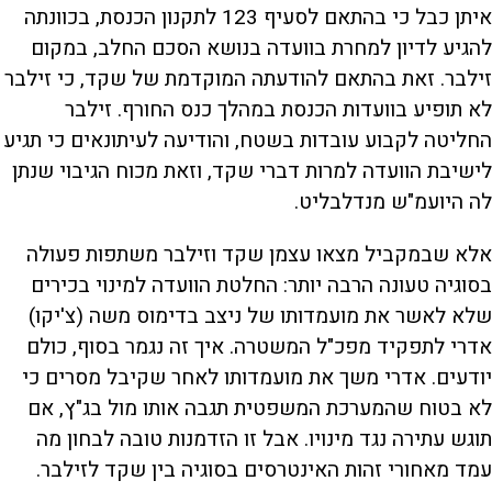
איתן כבל כי בהתאם לסעיף 123 לתקנון הכנסת, בכוונתה
להגיע לדיון למחרת בוועדה בנושא הסכם החלב, במקום
זילבר. זאת בהתאם להודעתה המוקדמת של שקד, כי זילבר
לא תופיע בוועדות הכנסת במהלך כנס החורף. זילבר
החליטה לקבוע עובדות בשטח, והודיעה לעיתונאים כי תגיע
לישיבת הוועדה למרות דברי שקד, וזאת מכוח הגיבוי שנתן
לה היועמ"ש מנדלבליט.
אלא שבמקביל מצאו עצמן שקד וזילבר משתפות פעולה
בסוגיה טעונה הרבה יותר: החלטת הוועדה למינוי בכירים
שלא לאשר את מועמדותו של ניצב בדימוס משה (צ'יקו)
אדרי לתפקיד מפכ"ל המשטרה. איך זה נגמר בסוף, כולם
יודעים. אדרי משך את מועמדותו לאחר שקיבל מסרים כי
לא בטוח שהמערכת המשפטית תגבה אותו מול בג"ץ, אם
תוגש עתירה נגד מינויו. אבל זו הזדמנות טובה לבחון מה
עמד מאחורי זהות האינטרסים בסוגיה בין שקד לזילבר.