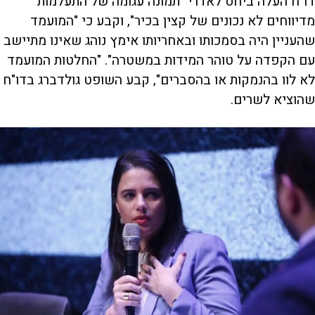
דו"ח העלה ביחס לאדרי "תמונה עגומה של התעלמות
מדיווחים לא נכונים של קצין בכיר", וקבע כי "המועמד
שהעניין היה בסמכותו ובאחריותו אימץ נוהג שאינו מתיישב
עם הקפדה על טוהר המידות במשטרה". "החלטות המועמד
לא לוו בהנמקות או בהסברים", קבע השופט גולדברג בדו"ח
שהוציא לשרים.