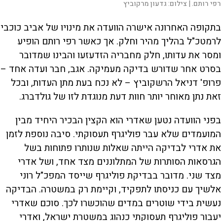
רפי רותם. |
צילום:
גדעון מרקוביץ
בתקופה האחרונה אישרה הוועדה את מינויו של אביב כוכבי
לרמטכ"ל בהליך מהיר וחלק. אך כאשר רפי רותם הופיע
ומסר את עדותו, חלק מחבריה הזדעזעו והבינו שמדובר
בסרט אחר שדורש בדיקה מעמיקה. אגב, חבר ועדה אחד –
פרופ' דניאל הרשקוביץ – לא נכח בעת מתן העדות, ובכל
זאת נתן מאוחר יותר חוות דעת מנוגדת לזו של גולדברג.
בפני הוועדה נטען שאדרי הוא הקצין הבכיר היחיד מבין
המועמדים שלא עבר פוליגרף תעסוקתי. סיבה נוספת לזמן
את אדרי לבדיקה הייתה שאלות שנותרו פתוחות בשל
הגרסאות הסותרות של המתלוננים מצד אחד, ושל אדרי
מצד שני. מדובר בבדיקת פוליגרף שייסד המפכ"ל רוני
אלשיך עם כניסתו לתפקיד, וקיימת רק במשטרה. הבדיקה
נעשית בידי שוטרים במדים שהוכשרו לכך. סוכם שאדרי
יעבור פוליגרף תעסוקתי כנהוג במשטרת ישראל, ואדרי