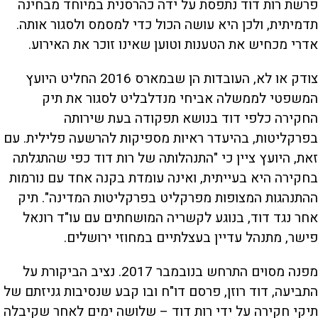
פרשת רות דוד נתפסת על ידה כהרסנית במיוחד מבחינה
תדמיתית, ולכן היא עושה הכול כדי למסמס ולסגור אותה.
אדרי מכחיש את הטענות וטוען שאינו זוכר את האירוע.
צודק או לא, העובדות הן שבמארס 2016 החליט היועץ
המשפטי לממשלה אביחי מנדלבליט לסגור את תיק
החקירה כלפי דוד בנושא תפקודה בעת שירותה
בפרקליטות, בהיעדר ראיות מספיקות להרשעה פלילית. עם
זאת, היועץ ציין כי "התנהלותה של רות דוד כפי שהתגלתה
בחקירה היא בעייתית, ואינה עומדת בקנה אחד עם נורמות
ההתנהגות המצופות מפרקליט בפרקליטות המדינה". תיק
אחר נגד דוד, בנוגע לקשריה המושחתים עם עו"ד רונאל
פישר, מתנהל עדיין בעצלתיים במחוזי ירושלים.
מפנה מסוים התרחש בנובמבר 2017. נציב הביקורת על
התביעה, דוד רוזן, פרסם דו"ח ובו קבע שנסיבות גניזתם של
תיקי חקירה על ידי רות דוד – שלושה ימים לאחר שקיבלה