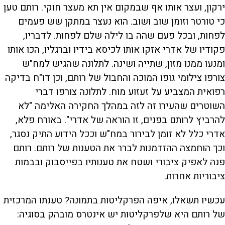
ירקון, ועצר אותו אף שבמקום אין תא מעצר חוקי. רותם טען
כי טורטר וזומן שוב ושוב. הוא נעצר במתקן שש פעמים
לפחות, ובכל פעם שהה בו לילה שלם לפחות. לדבריו,
פקודיו של אדרי אזקו אותו לכיסא בידיו וברגליו, הכו אותו
ומנעו ממנו מזון, שתייה ושינה. לתלונה שהגיש למח"ש
צורפו צילומי גופו המוכה והחבול של רותם, וכן דו"ח בדיקה
רפואית המצביע על זעזוע מוח. לתלונה צורפו דברי
השוטרים שהעירו זה לזה במהלך החקירה האלימה "לא
להרביץ לרותם בפנים, זו הוראה של אדרי". באורח פלא,
אדרי כלל לא זומן לבירור במח"ש וככל הידוע התיק נסגר,
וכך הוחמצה ההזדמנות לברר את הטענות של רותם. רותם
פנה לאפיק ציבורי ושטח את טענותיו בפייסבוק ובבמות
ציבוריות אחרות.
עכשיו תשאלו, איפה הפרקליטות בתמונה? טענתו המרכזית
של רותם היא שלפרקליטות יש אינטרס מובהק בסוגיה: