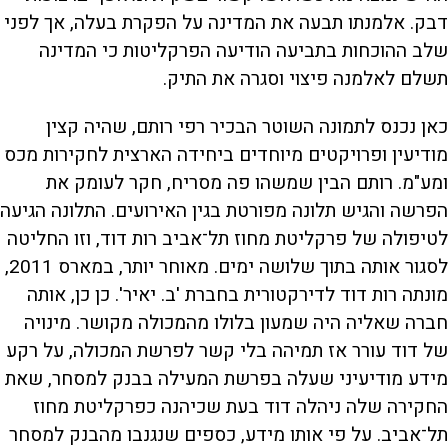
דבק. אלמנתו תבעה את המדינה על הפקרת בעלה, אך לפני
שלב ההוכחות בתביעה הודיעה הפרקליטות כי המדינה
תשלם לאלמנה פיצוי וסגרה את התיק.
כאן נכנס לתמונה השוטר הבכיר רפי רותם, שהיה קצין
מודיעין ופרויקטים מיוחדים ביחידה הארצית לחקירות מכס
ומע"מ. רותם הבין שמשהו פה מסריח, חקר לעומק את
הפרשה והגיש תלונה מפורטת בגין האירועים. התלונה הגיעה
לטיפולה של פרקליטת מחוז תל־אביב רות דוד, וזו החליטה
לסגור אותה בתוך שלושה ימים. מאוחר יותר, במארס 2011,
מונתה רות דוד לדירקטורית בחברת 'ב. יאיר'. כן כן, אותה
חברה שאליה היה שמעון בלולו מהמכולה מקושר. מינויה
של דוד עורר אז תמיהה בלי קשר לפרשת המכולה, על רקע
מידע מודיעיני שעלה בפרשת המעילה בבנק למסחר, שאת
החקירה שלה ניהלה דוד בעת שכיהנה כפרקליטת מחוז
תל־אביב. על פי אותו מידע, כספים שנגנבו מהבנק למסחר