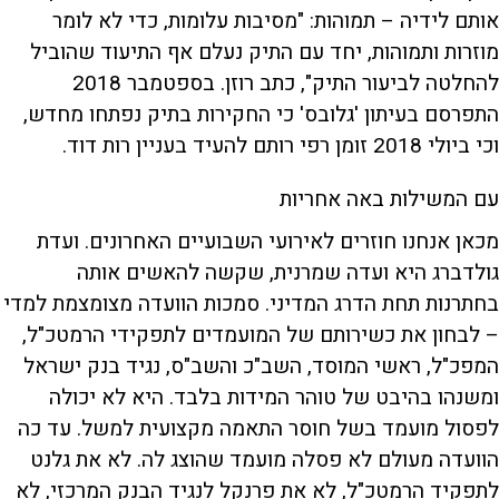
אותם לידיה – תמוהות: "מסיבות עלומות, כדי לא לומר
מוזרות ותמוהות, יחד עם התיק נעלם אף התיעוד שהוביל
להחלטה לביעור התיק", כתב רוזן. בספטמבר 2018
התפרסם בעיתון 'גלובס' כי החקירות בתיק נפתחו מחדש,
וכי ביולי 2018 זומן רפי רותם להעיד בעניין רות דוד.
עם המשילות באה אחריות
מכאן אנחנו חוזרים לאירועי השבועיים האחרונים. ועדת
גולדברג היא ועדה שמרנית, שקשה להאשים אותה
בחתרנות תחת הדרג המדיני. סמכות הוועדה מצומצמת למדי
– לבחון את כשירותם של המועמדים לתפקידי הרמטכ"ל,
המפכ"ל, ראשי המוסד, השב"כ והשב"ס, נגיד בנק ישראל
ומשנהו בהיבט של טוהר המידות בלבד. היא לא יכולה
לפסול מועמד בשל חוסר התאמה מקצועית למשל. עד כה
הוועדה מעולם לא פסלה מועמד שהוצג לה. לא את גלנט
לתפקיד הרמטכ"ל, לא את פרנקל לנגיד הבנק המרכזי, לא