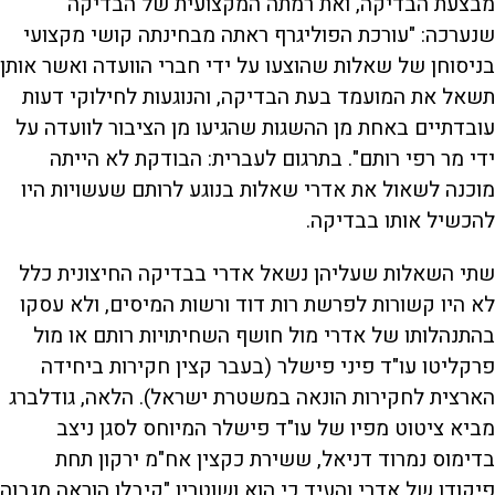
מבצעת הבדיקה, ואת רמתה המקצועית של הבדיקה
שנערכה: "עורכת הפוליגרף ראתה מבחינתה קושי מקצועי
בניסוחן של שאלות שהוצעו על ידי חברי הוועדה ואשר אותן
תשאל את המועמד בעת הבדיקה, והנוגעות לחילוקי דעות
עובדתיים באחת מן ההשגות שהגיעו מן הציבור לוועדה על
ידי מר רפי רותם". בתרגום לעברית: הבודקת לא הייתה
מוכנה לשאול את אדרי שאלות בנוגע לרותם שעשויות היו
להכשיל אותו בבדיקה.
שתי השאלות שעליהן נשאל אדרי בבדיקה החיצונית כלל
לא היו קשורות לפרשת רות דוד ורשות המיסים, ולא עסקו
בהתנהלותו של אדרי מול חושף השחיתויות רותם או מול
פרקליטו עו"ד פיני פישלר (בעבר קצין חקירות ביחידה
הארצית לחקירות הונאה במשטרת ישראל). הלאה, גודלברג
מביא ציטוט מפיו של עו"ד פישלר המיוחס לסגן ניצב
בדימוס נמרוד דניאל, ששירת כקצין אח"מ ירקון תחת
פיקודו של אדרי והעיד כי הוא ושוטריו "קיבלו הוראה מגבוה