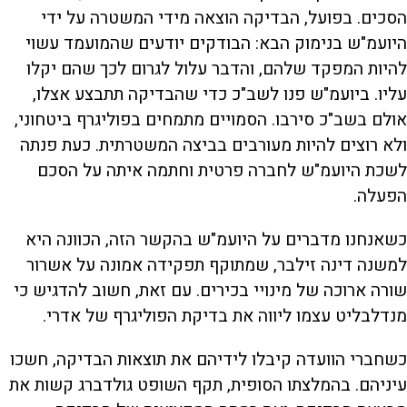
הסכים. בפועל, הבדיקה הוצאה מידי המשטרה על ידי
היועמ"ש בנימוק הבא: הבודקים יודעים שהמועמד עשוי
להיות המפקד שלהם, והדבר עלול לגרום לכך שהם יקלו
עליו. ביועמ"ש פנו לשב"כ כדי שהבדיקה תתבצע אצלו,
אולם בשב"כ סירבו. הסמויים מתמחים בפוליגרף ביטחוני,
ולא רוצים להיות מעורבים בביצה המשטרתית. כעת פנתה
לשכת היועמ"ש לחברה פרטית וחתמה איתה על הסכם
הפעלה.
כשאנחנו מדברים על היועמ"ש בהקשר הזה, הכוונה היא
למשנה דינה זילבר, שמתוקף תפקידה אמונה על אשרור
שורה ארוכה של מינויי בכירים. עם זאת, חשוב להדגיש כי
מנדלבליט עצמו ליווה את בדיקת הפוליגרף של אדרי.
כשחברי הוועדה קיבלו לידיהם את תוצאות הבדיקה, חשכו
עיניהם. בהמלצתו הסופית, תקף השופט גולדברג קשות את