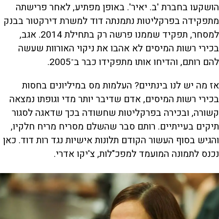
הושקעו בחברת 'ב. יאיר'. באופן מפתיע, לאחר פרישתה
מתפקידה בפרקליטות נתמנתה דוד למשרת דירקטור בבנק
למסחר, תפקיד שממנו פרשה רק בתחילת 2014. אגב,
בכירי רשות המיסים לא אהבו את ניקוי האורוות שעשה
להם רותם, והדיחו אותו מתפקידו כבר ב־2005.
אז מה יש לנו בינתיים? העלמות מס במיליונים בחסות
בכירי רשות המיסים, אדם שדיבר יותר מדי וגופתו נמצאה
קשורה, ובכירה בפרקליטות שחשודה בכך שדאגה לסגור
תיקים בעייתיים. רותם סבר שהשלם מסריח מריח חלקיו,
והגיש בסוף העשור הקודם תלונות אישיות נגד רות דוד. כאן
נכנס לתמונה המועמד למפכ"לות, צ'יקו אדרי.