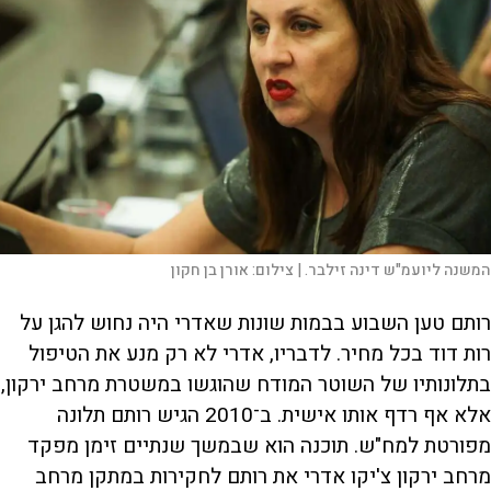
המשנה ליועמ"ש דינה זילבר. |
צילום:
אורן בן חקון
רותם טען השבוע בבמות שונות שאדרי היה נחוש להגן על
רות דוד בכל מחיר. לדבריו, אדרי לא רק מנע את הטיפול
בתלונותיו של השוטר המודח שהוגשו במשטרת מרחב ירקון,
אלא אף רדף אותו אישית. ב־2010 הגיש רותם תלונה
מפורטת למח"ש. תוכנה הוא שבמשך שנתיים זימן מפקד
מרחב ירקון צ'יקו אדרי את רותם לחקירות במתקן מרחב