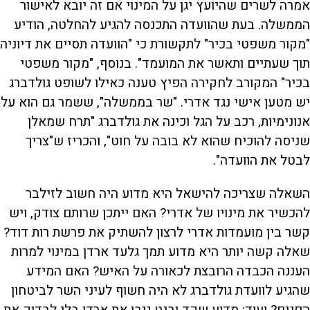
אמרה לשרים שהיועץ יגן על המינוי אם זה יובא לאישור
הממשלה. בעת שהוועדה התכנסה להגיע להחלטה, הודיע
"מקור משפטי בכיר" לתקשורת כי "הוועדה תסיים את דיוניה
תוך שעתיים ותאשר את המועמד". בנוסף, "מקור משפטי
בכיר" המקורב לחקירה הפיץ טענה כאילו לשופט גולדברג
יש מטען אישי נגד אדרי. "שר בממשלה", ששמר גם הוא על
אנונימיות, רכב על הגל וכינה את גולדברג "תרח שמאלן
שניסה להוכיח שהוא לא בובה על חוט", והכריז ש"צריך
לבטל את הוועדה".
השאלה שצריכה להישאל היא מדוע היה חשוב לזילבר
להכשיר את מינויו של אדרי? האם ייתכן שרותם צודק, ויש
קשר בין מועמדות אדרי לרצון להשתיק את פרשת רות דוד?
שאלה קשה יותר היא מדוע תמך גלעד ארדן במינוי למרות
העננה הכבדה הרובצת לכאורה על האיש? האם המידע
שהגיע לוועדת גולדברג לא היה חשוף לעיני השר לביטחון
הפנים? ועוד: מדוע שקד ובנט גיבו את ארדן בלי לבדוק את