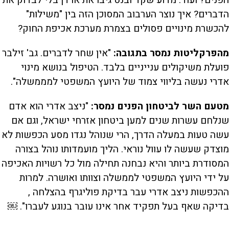
הדברים? איך נוצר הערבוב המסוכן הזה בין "משילות"
להכשרת מינויים פסולים בצמרת מערכת אכיפת החוק?
מהפרקליטות נמסר בתגובה:
"אין שחר לדברים. גב' זילבר
פועלת משיקולים ענייניים בלבד. הטיפול בנושא מינוי
אדרי נעשה בליווי צמוד של היועץ המשפטי למממשלה".
מטעם השר לביטחון הפנים נמסר:
"ניצב אדרי הוא אדם
שנלחם עשרות שנים למען ביטחון אזרחי ישראל, וגם אם
עשה טעות במעלה הדרך, הרי שנוהל נגדו מסע הכפשות לא
מוצדק שעשה לו עוול נוראי. הליך מועמדותו נוהל בצורה
המסודרת ביותר והיא נבחנה תחילה מול כל רשויות האכיפה
על ידי היועץ המשפטי לממשלה וצוותו ואושרה. למרות
ההכפשות ניצב אדרי עבר בדיקת פוליגרף בהצלחה ,
בדיקה שאף בעל תפקיד אחר אינו עובר בנוגע לעברו". ￼