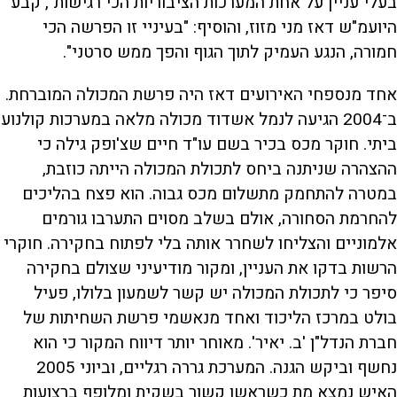
בעלי עניין על אחת המערכות הציבוריות הכי רגישות", קבע
היועמ"ש דאז מני מזוז, והוסיף: "בעיניי זו הפרשה הכי
חמורה, הנגע העמיק לתוך הגוף והפך ממש סרטני".
אחד מנספחי האירועים דאז היה פרשת המכולה המוברחת.
ב־2004 הגיעה לנמל אשדוד מכולה מלאה במערכות קולנוע
ביתי. חוקר מכס בכיר בשם עו"ד חיים שצ'ופק גילה כי
ההצהרה שניתנה ביחס לתכולת המכולה הייתה כוזבת,
במטרה להתחמק מתשלום מכס גבוה. הוא פצח בהליכים
להחרמת הסחורה, אולם בשלב מסוים התערבו גורמים
אלמוניים והצליחו לשחרר אותה בלי לפתוח בחקירה. חוקרי
הרשות בדקו את העניין, ומקור מודיעיני שצולם בחקירה
סיפר כי לתכולת המכולה יש קשר לשמעון בלולו, פעיל
בולט במרכז הליכוד ואחד מנאשמי פרשת השחיתות של
חברת הנדל"ן 'ב. יאיר'. מאוחר יותר דיווח המקור כי הוא
נחשף וביקש הגנה. המערכת גררה רגליים, וביוני 2005
האיש נמצא מת כשראשו קשור בשקית ומלופף ברצועות