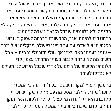
כנדרש, היה צדק בדבריו. השר ארדן ומקורביו של אדרי
מיהרו להשתלח בוועדה, וטענו בתקשורת שאדרי עבר את
בדיקת הפוליגרף התעסוקתי בהצלחה. האמת היא שאדרי
אמנם עבר את הבדיקות בהצלחה, אולם זו הייתה בדיקה לא
מקיפה ולא רלוונטית שככל הנראה נועדה למסמוס
ההתנגדות למינויו. אגב, התקשורת הרבתה לעסוק השבוע
בפגישתו של אדרי עם עו"ד פיני פישלר, פרקליטו של רותם
– עניין בעייתי מצד עצמו אך שולי ופורמלי יחסית – אבל
משום מה לא טרחה לנבור בעניין המהותי עצמו, קרי
תלונותיו הקשות של רותם על אדרי שככל הידוע לנו מעולם
לא נבדקו לעומק.
בהמשך הפיץ "מקור משפטי בכיר" הודעה כי המשנה
ליועמ"ש דינה זילבר מסכימה עם איילת שקד שוועדת
גולדברג היא רק "ועדה מייעצת" וכי להחלטותיה אין תוקף
מחייב. גורם שנכח בישיבת הממשלה מסר לי כי זילבר