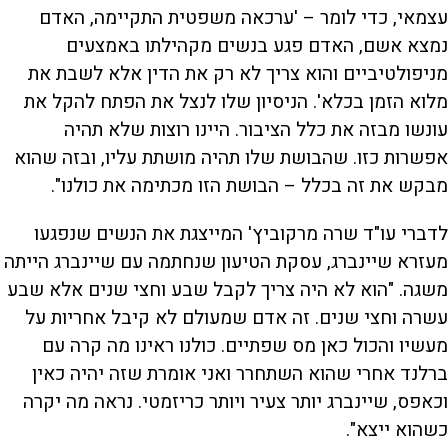
עצמאי, כדי לומר – 'ערכאה משפטית התקיימה, האדם
נמצא אשם, האדם פגע בנשים מקהילתו באמצעים
מניפולטיביים והוא צריך לא רק את הדין אלא לשבת את
מלוא הזמן בכלא'. הניסיון שלו לנצל את הפתח להקל את
עונשו מבזה את כלל הציבור. היינו רוצות שלא תהיה
אפשרות כזו. שהבושת שלו תהיה מושתת עליו, ובזה שהוא
מבקש את זה בכלל – הבושת הזו מכתימה את כולנו".
לדברי עו"ד שרה מרקוביץ' המייצגת את הנשים שנפגעו
מעזרא שיינברג, עסקת הטיעון שנחתמה עם שיינברג הייתה
משגה. "הוא לא היה צריך לקבל שבע וחצי שנים אלא שבע
עשרה וחצי שנים. זה אדם שמעולם לא קיבל אחריות על
מעשיו והכול כאן מס שפתיים. כולנו ראינו מה קרה עם
ברלנד אחרי שהוא השתחרר ואני אומרת שזה יהיה כאין
וכאפס, שיינברג יותר צעיר ויותר כריזמטי. נראה מה יקרה
כשהוא ייצא".