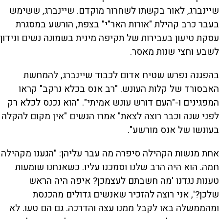
שיינברג, לאור בקשתו לשחרור מוקדם. שיינברג, ששימש
בעבר כרב קהילת "אורות האר"י" בצפת, הורשע במסגרת
עסקת טיעון בעבירות של תקיפה מינית בשמונה נשים ונידון
לשבע וחצי שנות מאסר.
בהפגנה נפרש שטיח אדום לכבוד שיינברג, להמחשת
האבסורד של קלות העונש. "רב אנס בכלא נרקב" קראו
המפגינים ו-"העם דורש עונש אמיתי". "הוא נכנס לכלא רק
לפני שנה וכבר רוצה לצאת" אמרו הנשים "אין מקום להקלה
בעונשו של אנס מורשע".
אחת מנשות הקהילה סיפרה מה עבר עליהן: "הגענו מקהילה
חמה. הוא היה הרב שלנו וסמכנו עליו. כשאנחנו שומעות
טענות נגדנו 'מה חשבתם לעצמכן? איפה היה הראש
שלכן?', אני רוצה להזכיר שאנשים גדולים מהכנסת
ומהממשלה באו לקבל ממנו עצה והדרכה. גם הם טעו. לא