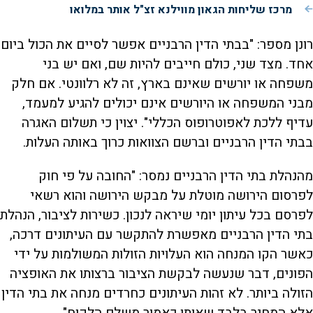
מרכז שליחות הגאון מווילנא זצ"ל אותר במלואו
רונן מספר: "בבתי הדין הרבניים אפשר לסיים את הכול ביום
אחד. מצד שני, כולם חייבים להיות שם, ואם יש בני
משפחה או יורשים שאינם בארץ, זה לא רלוונטי. אם חלק
מבני המשפחה או היורשים אינם יכולים להגיע למעמד,
עדיף ללכת לאפוטרופוס הכללי". יצוין כי תשלום האגרה
בבתי הדין הרבניים וברשם הצוואות כרוך באותה העלות.
מהנהלת בתי הדין הרבניים נמסר: "החובה על פי חוק
לפרסום הירושה מוטלת על מבקש הירושה והוא רשאי
לפרסם בכל עיתון יומי שיראה לנכון. כשירות לציבור, הנהלת
בתי הדין הרבניים מאפשרת להתקשר עם העיתונים דרכה,
כאשר הקו המנחה הוא העלויות הזולות המשולמות על ידי
הפונים, דבר שנעשה לבקשת הציבור ברצותו את האופציה
הזולה ביותר. לא זהות העיתונים כחרדים מנחה את בתי הדין
אלא המחיר בלבד שאותו כאמור משלם הלקוח".