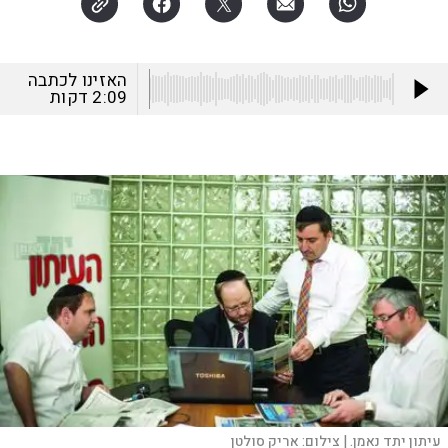
האזינו לכתבה
2:09
דקות
עיתון יתד נאמן. |
צילום:
אריק סולטן