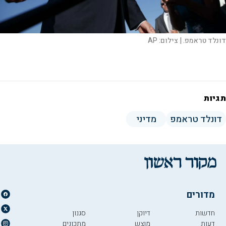
דונלד טראמפ. |
צילום:
AP
תגיות
דונלד טראמפ
מדיני
מדורים
חדשות
דיוקן
סגנון
דעות
מוצש
מתכונים