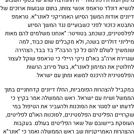
מימון תמורת רפורמות – זו ההמלצה שהגישו בסוף השבוע
לנשיא דונלד טראמפ אנשי צוותו, בתום שבועות ארוכים של
דיונים אודות המשך הסיוע האמריקני לאונר"א. טראמפ
התבטא כזכור לפני כשבועיים נגד המשך הסיוע
לפלסטינים, כשכתב בטוויטר: "אנחנו משלמים להם מאות
מיליוני דולרים בשנה, ולא מקבלים שום כבוד, למה
שנמשיך לשלם להם כל כך הרבה"? בד בבד, הצהירה
שגרירת ארה"ב באו"ם ניקי היילי כי טראמפ שוקל לעצור
לחלוטין את המימון לאונר"א, בשל סירוב הרשות
הפלסטינית להיכנס למשא ומתן עם ישראל.
במקביל להצהרות הפומביות, החלו דיונים קדחתניים בתוך
הממשל ושיח עם ישראל. ראש הממשלה אמר בקיץ כי
לדעתו יש לסגור את הסוכנות ולהעביר את הטיפול במי
שקרויים הפליטים הפלסטינים, לסוכנות האו"ם לפליטים,
העוסקת ביישובם של שאר הפליטים בעולם. בעקבות
ההצהרות האמריקניות שב ראש הממשלה ואמר כי "אונר"א