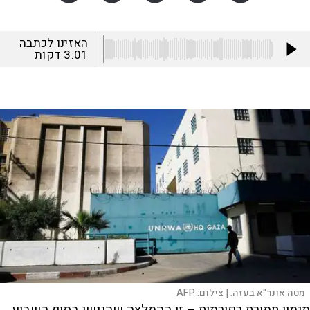
האזינו לכתבה
3:01
דקות
מטה אונר"א בעזה. |
צילום:
AFP