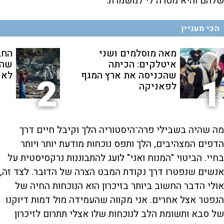
שלהם והיא מסרה לי למשמרת.
הכי מעניין
מאה מוסלמים ושני
החב
איטלקים: הכיתה
שהת
שהכניסה את ארץ המגף
לאנ
2
1
לפאניקה
מה שהיה בשבילי פרה־היסטוריה הלך וקיבל חיים דרך
הדפים המצהיבים, הלך ותפס נוכחות מודעת יותר ויותר
בחיי. הביטוי "המנוח ואני" לועג להתבוננות נרקסיסטית על
אנשים שנפטרו דרך נקודת המבט הצרה של הדובר. לצד זה,
אולי הדבר החשוב ביותר בזיכרון הוא הנוכחות החיה של
הנפטר אצל אחרים. אני מקווה שהעמידה מול דמות דיוקנו
של סבא ותשומת הלב לנוכחות שלו אצלי תתרום לזיכרון