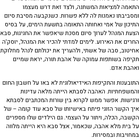
התאמה למציאות המשתנה, ולצד זאת דרש מעצמו
ומסביבתו נאמנות לה ללא פשרות. כשנקבעה מסיבת סיום
התיכון של אמי ואחותה התאומה בתשעת הימים, על בסיס
הצעת המנהל לערוך סיום מסכת שיאפשר את החגיגות, סבא
החרים את האירוע. לימים למדתי להכיר את המנהל, יוסק'ה
אחיטוב, סבהּ של אשתי, ולהעריך את יכולתם לנהל מחלוקת
תקיפה בשותפות עמוקה של אהבת תורה, יראת שמיים
ואהבת אדם.
התובענות והתקיפות האידיאולוגית לא באו על חשבון החום
והמשפחתיות. האהבה לסבתא הייתה מלאה עדינות
ורגישות. אפשר ממש לקרוא בין שורות המכתבים לסבתא
איך הקשר הזוגי פיתח באישיותו של סבא עוד קומה – של
הקשבה, הכלה, ויתור על העצמי. גם הילדים שלו מספרים
על בית מלא אהבה, שכאמור, אצל סבא היא הייתה מלווה
במחויבות ובמסירות.