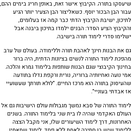
שיעסקו בתורה. הקיבוץ אישר זאת, באופן חריג בימים ההם,
עבור הבן הבכור יוסף. כשאליצור הבן הצעיר יותר הגיע
לתיכון, ישיבת הקיבוץ הדתי כבר קמה אז בעלומים,
והקיבוץ הציע הסדר: הבנים ילמדו בתיכון ביבנה אבל
ישלימו סדרי לימוד תורה בישיבה.
גם את הבנות חינך לאהבת תורה וללימודה. בעולם של ערב
מהפכת לימוד התורה לנשים בציונות הדתית, היה ברור
בחינוך הקיבוצי שגם הבנות שותפות בלימוד גמרא והלכה.
אמי נועה ואחיותיה ברוריה, נורית ורקפת גדלו בתודעה
שהעיסוק בתורה הוא מרכז החיים. "לולא תורתך שעשועיי
אז אבדתי בעוניי".
לימוד התורה של סבא נמשך מגבולות עולם הישיבות גם אל
העולם האקדמי שהיה לו בית שני בלימוד התורה. בשנים
האחרונות, דרך לימוד השיעורים שלו, אני מקבל הצצה
ללימוד שיש בו חתירה לאמת ללא פחד, לימוד שמאמין