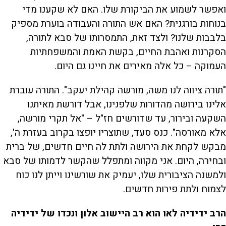
ואפשר לשמוע את הביקורת שלו. האם לא שקענו מדי
בנוחות בורגנית? האם אש התורה והעבודה בוערת מספיק
בלבבות שלנו? ולצד זאת, התמסרותו של סבא לתורה,
הסקרנות ואהבת החיים, בקשת האמת והמשפחתיות
העמוקה – כל אלה מאירים את חיינו גם היום.
"תורה ציווה לנו משה, מורשה קהילת יעקב". התורה עוברת
אלינו בירושה מהדורות שלפנינו, אבל דורשת מאיתנו
השקעה ובירור, עד שדורשים חז"ל – "אל תקרי מורשה,
אלא מאורסה". כנס סעד, שתוצריו יופצו בקרוב בעזרת ה',
מבקש לקחת את הירושה ולתת לה חיים חדשים, של ברית
ובחירה, היום. אני מקווה ומתפלל שהקשר לדמותו של סבא
ולמשנה הציבורית שלו, יעמיק את שורשינו וייתן לנו כוח
לצמוח ולתת פירות חדשים.
הרב ידידיה לאו הוא רב היישוב אלון ונכדו של ידידיה