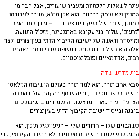
עונה לשאלות הלכתיות ומעביר שיעורים, אבל חבר מן
המניין ולא עוסק ברבנות. הוא אכן מילא, מעבר לעבודתו
כמחנך, שורה של תפקידים ציבוריים – עורך כתב העת
"זרעים", שליח בני עקיבא בארגנטינה, מזכ"ל התנועה,
ומייסדה וראשה של ישיבת הקיבוץ הדתי בעין־צורים. לצד
אלה הוא השלים דוקטורט במשפט עברי וכתב מאמרים
רבים, אקדמאיים ופובליציסטיים.
בית מדרש שדה
סבא אהב תורה. הוא למד תורה בעולם הישיבות הקלאסי
בישיבת כפר־חסידים, והיה שותף בהקמת עולם התורה
הציוני־דתי – כאחד מראשוני התלמידים בישיבת כרם
ביבנה ובייסוד ישיבת הקיבוץ הדתי בעין־צורים.
כשהבנים שלו – הדודים שלי – הגיעו לגיל תיכון, הוא
התעקש שילמדו בישיבות תיכוניות ולא בתיכון הקיבוצי, כדי