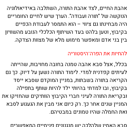
אהבת החיים, לצד אהבת התורה, השתלבה באידיאולוגיה
הנוקשה של "תורה ועבודה". הערך שיש לחיים החומריים
היה מבחינתו גם ציווי – הוא התמסר לעבודת הכפיים
בקיבוץ, וטען בלהט בעד השיתוף הכלכלי הנובע מהשוויון
בין בני אדם ומאפשר מימוש מלא של מצוות הצדקה.
להחיות את הפרה־היסטוריה
בכלל, אצל סבא אהבה טמנה בחובה מחויבות, שהייתה
לעיתים קפדנית למדי. לימוד התורה נשען על דיוק. כך גם
הקריאה בתורה בשבתות, במניין המוקדם שסבא ייסד
בקיבוץ, ובו למדתי בהיותי ילד להיות שותף בתפילה
ובקריאת התורה לעיני חברי הקיבוץ הוותיקים שהחזיקו את
המניין שנים אחר כך. רק כיום אני מבין את הגעגוע לסבא
ואת החמלה שהיו טמונים במבטיהם.
סבא האמין שלהלכה יש מנגנונים פנימיים המאפשרים