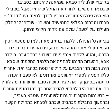
בקיבוץ שלו, ליד סבתא שמיאנה להינחם, בסביבה
שכנראה המשיכה לחוות את החלל שהותיר. אבל בשבילי
הוא היה פרה־היסטוריה. חבריו לדרך ולחיים היו "זקנים" –
סבים וסבתות בגילאי החמישים ומשהו - שנדמו לי כחלק
מעולם של "פעם", עולם עם ניחוח חלוצי ורחוק.
בכיתה ט' התחלתי ללמוד בנתיב מאיר. למדנו מסכת גיטין,
ואבא נתן לי את הגמרא של סבא, עם ההערות בכתב ידו
הרהוט, והגיע ללמוד איתי פעם בשבוע בסדר ערב. בעזרת
אבא, ההערות הקימו לתחייה את תלמיד החכמים שסבא
היה. רבות מהן הצביעו על חילופי נוסח בכתבי היד, אחרות
כללו הפניה לספרי ראשונים ואחרונים. לא פעם ההערה
נחתמה בסימן קריאה לציון קושיה טובה שיש עוד מה לעיין
בה. את כתב היד למדתי להכיר אחר כך בהזדמנויות אחרות
– ברשימות מקורות והערות לשיעורים שסבא העביר,
ובהמשך בחבילת מכתבים שכתב לסבתא בתחילת הקשר