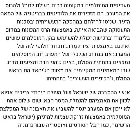
מעדיפים המוסלמים במקומות רבים בעולם לחבל ולהרוס
את המערב. הם מזכירים את הלודיטים בבריטניה של המאה
ה־19, שניסו להילחם במהפכה התעשייתית ובסכנות
התעסוקה שהביאה איתה, באמצעות הרס המכונות במקום
בלימוד וברכישת יכולת להשתמש בהן. המוסלמים עושים
זאת גם באמצעות יצירת מִדרג חברתי חלופי לזה של
המערב: אם במדרג הכלכלי של המערב רוב המוסלמים
נמצאים בתחתית הסולם, באים כוהני הדת ומציעים מדרג
שבו המאמינים המקיימים את מצוות הג'יהאד הם בראש
הסולם, ו"הכופרים העשירים" בתחתיתו.
אנשי ההסברה של ישראל ושל העולם היהודי צריכים אפוא
לכוון את מאמציהם להנחלת המסר הבא: שום שלום אמת
לא ייכון אם המערב ינסה להשביע את תאבונה של המפלצת
המוסלמית באמצעות זריקת עצמות למיניהן (ישראל בראש
הרשימה, כמו חבל הסודטים ואוסטריה עבור גרמניה