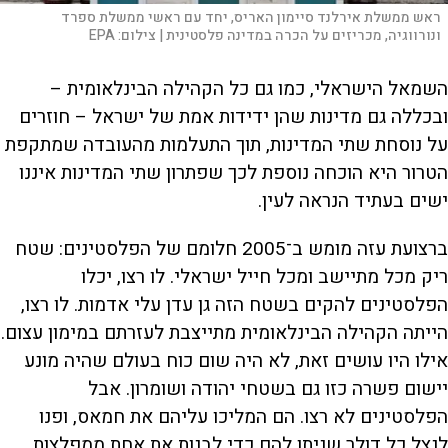
ראש ממשלת אירלנד סיימון האריס, יחד עם ראשי ממשלת ספרד
ונורווגיה, מכריזים על הכרה במדינה פלסטינית |
צילום:
EPA
השמאל הישראלי, כמו גם כל הקהילה הבינלאומית –
ובכללה גם מדינות שהן ידידות אמת של ישראל – חוזרים
על נוסחת שתי המדינות, תוך התעלמות מהעובדה שמתקפת
הטרור היא הוכחה נוספת לכך שפתרון שתי המדינות איננו
ישים בעתיד הנראה לעין.
ברצועת עזה מומש ב־2005 חלומם של הפלסטינים: שטח
ריק מכל מתיישב ומכל חייל ישראלי. לו רצו, יכלו
הפלסטינים להקים בשטח הזה גן עדן עלי אדמות. לו רצו,
הייתה הקהילה הבינלאומית מתייצבת לעזרתם במימון עצום.
אילו היו עושים זאת, לא היה שום כוח בעולם שהיה מונע
יישום פשרה כזו גם בשטחי יהודה ושומרון. אבל
הפלסטינים לא רצו. הם המליכו עליהם את חמאס, ופנו
לנצל כל דולר שניתן להם כדי לבנות את אחת ממפלצות