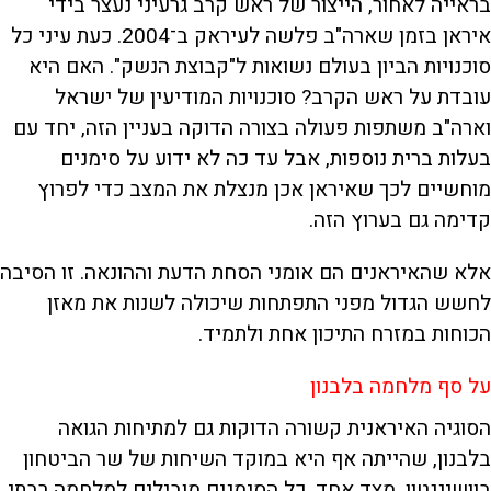
בראייה לאחור, הייצור של ראש קרב גרעיני נעצר בידי
איראן בזמן שארה"ב פלשה לעיראק ב־2004. כעת עיני כל
סוכנויות הביון בעולם נשואות ל"קבוצת הנשק". האם היא
עובדת על ראש הקרב? סוכנויות המודיעין של ישראל
וארה"ב משתפות פעולה בצורה הדוקה בעניין הזה, יחד עם
בעלות ברית נוספות, אבל עד כה לא ידוע על סימנים
מוחשיים לכך שאיראן אכן מנצלת את המצב כדי לפרוץ
קדימה גם בערוץ הזה.
אלא שהאיראנים הם אומני הסחת הדעת וההונאה. זו הסיבה
לחשש הגדול מפני התפתחות שיכולה לשנות את מאזן
הכוחות במזרח התיכון אחת ולתמיד.
על סף מלחמה בלבנון
הסוגיה האיראנית קשורה הדוקות גם למתיחות הגואה
בלבנון, שהייתה אף היא במוקד השיחות של שר הביטחון
בוושינגטון. מצד אחד, כל הסימנים מובילים למלחמה רבתי