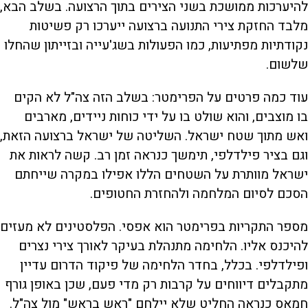
להיערכות ממושכת בשני הצירים בתוך הרצועה. בשלב הבא,
מלבד החזקת צירי התנועה ברצועה ייערכו רק פשיטות
נקודתיות מפתיעות, כמו הפעולות בשג'עייה ובזייתון שהחלו
שלשום.
עוד כמה פרטים על הפרימטר: בשלב הזה צה"ל לא הקים
בו מוצבים, והוא שולט בו על ידי כוחות ניידים, מארבים
ואש מתוך שטח ישראל. השליטה של ישראל ברצועה הזאת,
וגם בציר פילדלפי, תימשך כנראה זמן רב. קשה לראות את
ישראל מוותרת על השטחים הללו אפילו במקרה שייחתם
הסכם לסיום המלחמה ולהחזרת החטופים.
מספר התקריות בפרימטר הוא אפסי. הפלסטינים לא מעזים
להיכנס אליו. הלחימה מתנהלת בעיקר לאורך צירי נצרים
ופילדלפי. בכלל, בחדר הלחימה של פיקוד הדרום עדיין
מתקבלים דיווחים על קרבות רק מדי פעם, שכן באופן גורף
חמאס כנראה החליט שלא יילחם "ראש בראש" מול צה"ל.