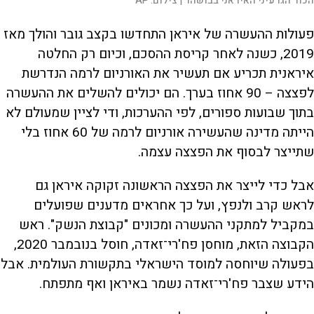
הכור הגרעיני האיראני בבושהר |
צילום:
AP
פעולות ההעשרה של איראן התחדשו בקצב גובר והולך מאז
2019, כשנה לאחר קריסת ההסכם, וכיום רק החלטה
איראנית תכריע אם תעשיר את האורניום לרמה הנדרשת
לפצצה – 90 אחוז בערך. הם יכולים להשלים את ההעשרה
בתוך שבועות ספורים, לפי ההערכות, ודי לציין שמעולם לא
הייתה מדינה שהעשירה אורניום לרמה של 60 אחוז בלי
שתייצר לבסוף את הפצצה עצמה.
אבל כדי לייצר את הפצצה הראשונה זקוקה איראן גם
לראש קרב ולנפץ, ועל כך אחראים מדענים שפועלים
במקביל למתקני ההעשרה ומכונים "קבוצת הנשק". ראש
הקבוצה הזאת, מוחסן פח'רי־זאדה, חוסל בנובמבר 2020,
בפעולה שיוחסה למוסד הישראלי בתקשורת העולמית. אבל
הידע שצבר פח'רי־זאדה נשמר באיראן ואף מתפתח.