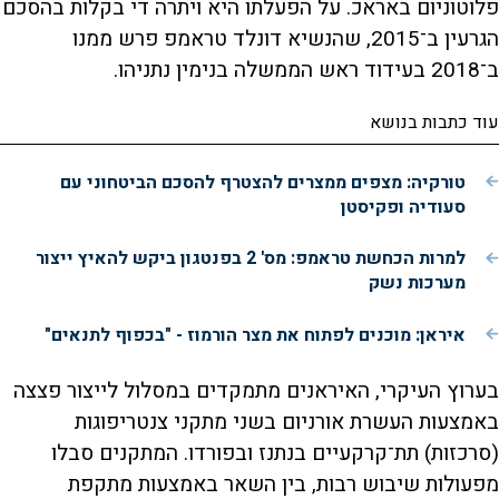
פלוטוניום באראכ. על הפעלתו היא ויתרה די בקלות בהסכם
הגרעין ב־2015, שהנשיא דונלד טראמפ פרש ממנו
ב־2018 בעידוד ראש הממשלה בנימין נתניהו.
עוד כתבות בנושא
טורקיה: מצפים ממצרים להצטרף להסכם הביטחוני עם
סעודיה ופקיסטן
למרות הכחשת טראמפ: מס' 2 בפנטגון ביקש להאיץ ייצור
מערכות נשק
איראן: מוכנים לפתוח את מצר הורמוז - "בכפוף לתנאים"
בערוץ העיקרי, האיראנים מתמקדים במסלול לייצור פצצה
באמצעות העשרת אורניום בשני מתקני צנטריפוגות
(סרכזות) תת־קרקעיים בנתנז ובפורדו. המתקנים סבלו
מפעולות שיבוש רבות, בין השאר באמצעות מתקפת