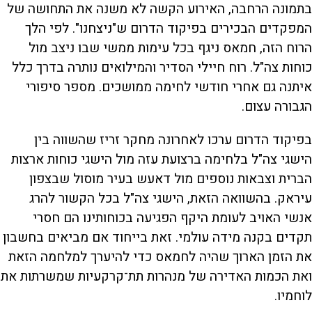
בתמונה הרחבה, האירוע הקשה לא משנה את התחושה של
המפקדים הבכירים בפיקוד הדרום ש"ניצחנו". לפי הלך
הרוח הזה, חמאס ניגף בכל עימות ממשי שבו ניצב מול
כוחות צה"ל. רוח חיילי הסדיר והמילואים נותרה בדרך כלל
איתנה גם אחרי חודשי לחימה ממושכים. מספר סיפורי
הגבורה עצום.
בפיקוד הדרום ערכו לאחרונה מחקר זריז שהשווה בין
הישגי צה"ל בלחימה ברצועת עזה מול הישגי כוחות ארצות
הברית וצבאות נוספים מול דאעש בעיר מוסול שבצפון
עיראק. בהשוואה הזאת, הישגי צה"ל בכל הקשור להרג
אנשי האויב לעומת היקף הפגיעה בכוחותינו הם חסרי
תקדים בקנה מידה עולמי. זאת בייחוד אם מביאים בחשבון
את הזמן הארוך שהיה לחמאס כדי להיערך למלחמה הזאת
ואת הכמות האדירה של מנהרות תת־קרקעיות שמשרתות את
לוחמיו.