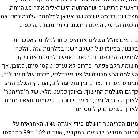
וראשיה מרגישים שההרתעה הישראלית אינה כשהייתה.
מצד שני, כניסה ישירה של איראן למלחמה עלולה לסכן את
תוכנית הגרעין, המיזם החשוב ביותר מבחינתה כעת.
בינתיים צה"ל משלים את היערכותו למלחמה אפשרית
בלבנון, בסיומו של השלב השני במלחמת עזה , הלכה
למעשה. ההתפתחות הזאת תאפשר להפנות את עיקר
תשומת הלב צפונה. בדרום לא נערכו טקסי סיום, כמובן. אך
השלמת ההשתלטות על ציר פילדלפי, מכרם־שלום עד לים,
וביסוס מסדרון נצרים בין נחל־עוז לים, הם קץ השלב הזה.
כך גם השלמת החישוף, באופן כמעט מלא, של ה"פרימטר"
לאורך כל גבול עזה, רצועה שרוחבה קילומטר והיא נמתחת
לאורך כשישים קילומטרים.
מיזם הפרימטר הושלם בידי אוגדה 143, האחראית על
ההגנה מסביב לרצועה. במקביל, אוגדות 162 ו־99 התבססו