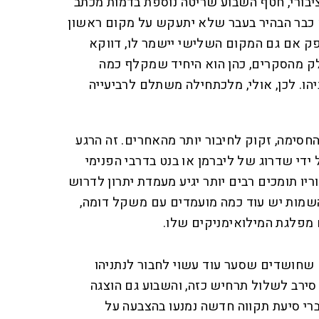
בורי, חטף השבוע שריטה נוספת בדמות מכתב
 כבר הבהיר בעבר שלא יתעקש על מקום ראשון
פק אם גם המקום השלישי יישמר לו, דווקא
חלק מהסקרים, כהן הוא היחיד שמקלף כמה
הו. לכן, אולי, מלכתחילה משתלם לרביעייה
חסימה, זקוק לחיבור יותר מהאחרים. זה הרגע
ידי שדרוג של ליברמן או בנט בדרבי הפנימי
יו תומכים רבים יותר יגיע מעמדת יתרון לדרוש
שמות יש עוד כמה מועמדים עם משקל דומה,
ם מפלגת המילואימניקים שלו.
שחושדים שסער עוד עשוי לחבור לנתניהו
 סירב לשלול תרחיש כזה, והשבוע גם הוצגה
ברי סיעת תקווה חדשה נמנעו בהצבעה על