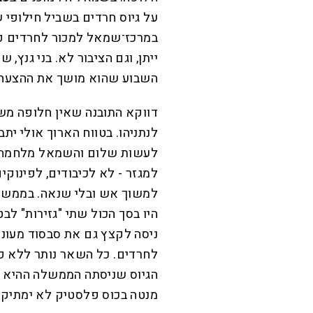
על גיוס חרדים בשביל חילופי 
במרכז־שמאל למכור לחרדים פטו
ייתן, וגם הציבור לא. בני גנץ,
השבוע שהוא מושך את ההצעה.
דווקא התובנה שאין חלופה מש
לנתניהו. בטווח הארוך אולי יתב
לעשות שלום והשמאל מלחמה, 
למגזר - לא לכיבודים, לפינוקים
למשוך אש ובלי שנאה. בממשלת
היו בסך הכול שתי "גזירות" לב
ניסה לקצץ גם את סבסוד מעונו
לחרדים. כל השאר נותר ללא פג
הגיוס שניסתה הממשלה ההיא 
מנטה בכוס פלסטיק לא ימתיק 