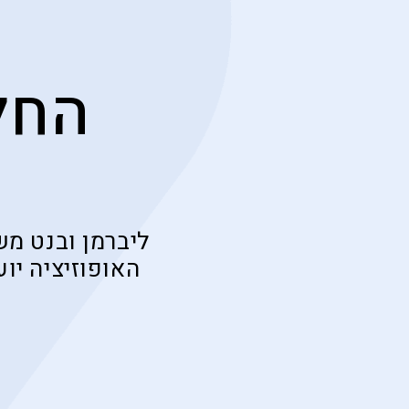
החל
ליברמן ובנט מש
האופוזיציה יו