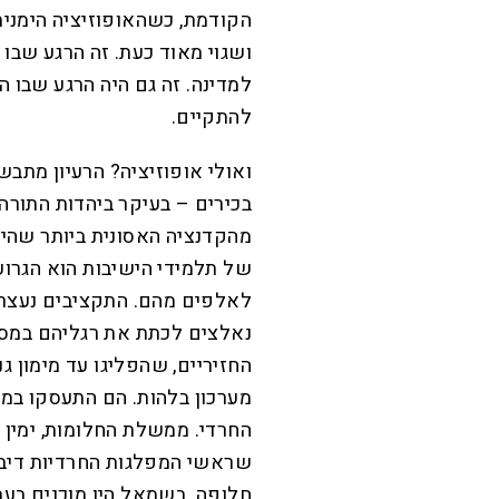
הקודמת, כשהאופוזיציה הימנית 
ושגוי מאוד כעת. זה הרגע שבו
למדינה. זה גם היה הרגע שבו 
להתקיים.
ואולי אופוזיציה? הרעיון מתבש
בכירים – בעיקר ביהדות התור
מהקדנציה האסונית ביותר שהי
של תלמידי הישיבות הוא הגרוע 
לאלפים מהם. התקציבים נעצרי
נאלצים לכתת את רגליהם במסע
החזיריים, שהפליגו עד מימון 
מערכון בלהות. הם התעסקו במ
החרדי. ממשלת החלומות, ימין 
שראשי המפלגות החרדיות דיברו
חלופה. בשמאל היו מוכנים בע