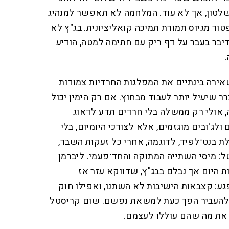
שלטון, אך לא עוד. המלחמה לא תאפשר למנהיג
ר מגיוס תמורת תמיכה קואליציונית. בג"ץ לא
 שדיבר בעבר על דף ריק עם חתימה למטה, הודיע
אירה בינתיים את המפלגות החרדיות צמודות
רר שיעיל יותר לעבוד מבחוץ. אם רק הימין יכול
אולי רק ממשלה בלי חרדים תדע לדאוג
 ולג'ובים מוגזמים, אלא לצורכי היומיום, בלי
 בנט־לפיד, לדוגמה, אחרי כל זעקות השבר,
טל: מיסי השתייה המתוקה והחד־פעמי. ליברמן
ת היום אך נבלם בבג"ץ, שדווקא עזר אז
ע: קצבאות הישיבות לא השתנו, ואפילו חוק
להעביר הפך כעת למשאת נפשם. שום קריסטל
את מה שהם עוללו לעצמם.