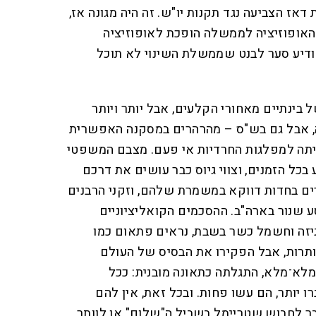
דאז הצביעה נגד תקנות יו"ש. זה היה מגונה אז,
 האופוזיציה לממשלה הופכת לאופוזיציה
הודיע סער לבנט שממשלת השינוי לא תוכל
ל בינתיים מאחורי הקלעים, אבל יותר ויותר
ה, אבל גם בש"ס – מהרהרים במסקנה האפשרית
יתה למפלגות החרדיות אי פעם. מצבם המשפטי
בכל הזמנים, וצווי גיוס כבר עושים את דרכם
ם בחדות דווקא במשמרת שלהם, וזקני הרבנים
 שנור בארה"ב. ההסכמים הקואליציוניים
גניזה וחשמל כשר בשבת, נראים פתאום כמו
ותרות, אבל הפקירו את הבסיס של העולם
מלא־מלא, התגלתה כתאונה מובנית: ככל
 יותר, הם עשו פחות. ובכל זאת, אין להם
בר לחבוש שטריימל בשביל ה"שלום" או לוותר