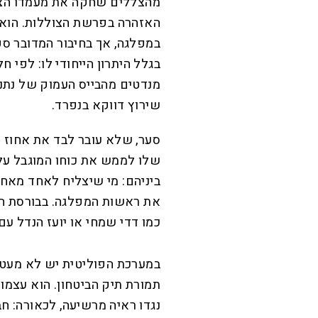
מהצללים שחקה את מעמדו הצי
האזהרה בפרשת הצוללות. הוא
במפלגה, אך בחיבור המדובר ס
בגלל היתרון הייחודי לו: לפי 
מנדטים מהבייס העמוק של נתני
שירוץ דווקא בנפרד.
סער, שלא עובר לבד את אחוז ה
שלו לממש את כוחו המוגבל על 
ביניהם: מי שיצליח לאחד מאחור
את ראשות המפלגה. בבורסת ה
כמו דדי שמחי או יועז הנדל ע
במערכת הפוליטית יש לא מעט 
תמורת תיק הביטחון. הוא עצמו
נגדו ראיה מרשיעה, לכאורה: ח