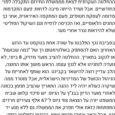
ההחלטה העקרונית לצאת מממשלת החירום התקבלה לפני
כחודשיים. אבל תמיד הייתה סיבה לדחות: פעם התקדמות
מדומה לעסקת חטופים, פעם המתקפה האיראנית, אחר כך
החגים הלאומיים, ואז הכניסה לרפיח וגם השיקול הפוליטי
שלא להיראות נגרר אחרי סער.
בסביבת גנץ התלבטו על שורה אחת בטקסט עד הרגע
האחרון: האם להסתפק באולטימטום רך של "כמה שבועות"
או לנקוב בתאריך. ההחלטה להציב מועד מדויק, 8 ביוני, לא
נועדה לנתניהו אלא לגנץ עצמו. הראש מושך אותו החוצה,
הלב עדיין רוצה להישאר בקבינט. הוא שותף לאחריות על
הניהול הכושל של המדיניות הישראלית, אבל מוטרד ממה
שיקרה כשלא יהיה ליד ההגה. התאריך שהציב תוזמן בכוונה
לאחרי מועד הדיון בבג"ץ על הגיוס. יש סיכוי קלוש שבית
המשפט יורה על הוצאת צווי גיוס ל־67 אלף צעירים חרדים.
התפתחות כזאת אולי תפרק את הממשלה גם ללא מגע יד
גנץ. אבל נראה שזוהי תקוות שווא. ההיגיון הפוליטי הפוך: