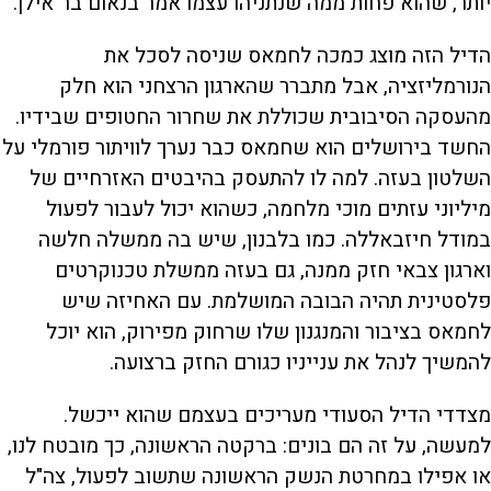
יותר, שהוא פחות ממה שנתניהו עצמו אמר בנאום בר־אילן.
הדיל הזה מוצג כמכה לחמאס שניסה לסכל את
הנורמליזציה, אבל מתברר שהארגון הרצחני הוא חלק
מהעסקה הסיבובית שכוללת את שחרור החטופים שבידיו.
החשד בירושלים הוא שחמאס כבר נערך לוויתור פורמלי על
השלטון בעזה. למה לו להתעסק בהיבטים האזרחיים של
מיליוני עזתים מוכי מלחמה, כשהוא יכול לעבור לפעול
במודל חיזבאללה. כמו בלבנון, שיש בה ממשלה חלשה
וארגון צבאי חזק ממנה, גם בעזה ממשלת טכנוקרטים
פלסטינית תהיה הבובה המושלמת. עם האחיזה שיש
לחמאס בציבור והמנגנון שלו שרחוק מפירוק, הוא יוכל
להמשיך לנהל את ענייניו כגורם החזק ברצועה.
מצדדי הדיל הסעודי מעריכים בעצמם שהוא ייכשל.
למעשה, על זה הם בונים: ברקטה הראשונה, כך מובטח לנו,
או אפילו במחרטת הנשק הראשונה שתשוב לפעול, צה"ל