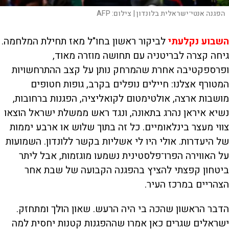
הפגנה אנטי־ישראלית בלונדון |
צילום:
AFP
השבוע נקלעתי
לביקור ראשון בחו"ל מאז תחילת המלחמה.
גיחה קצרה לבריטניה עם תחושה מוזרה מאוד,
ופרספקטיבה אחרת שהמרחק נותן על קצב ההתרחשויות
המטורף אצלנו: חיילים נופלים בקרב, גופות חטופים
מושבות ארצה, אולטימטום לקואליציה, הפגנות ברחובות,
נשיא איראן נהרג בתאונה, ונגד ראש ממשלת ישראל הוצאו
צווי מעצר בינלאומיים. כל זה בתוך שלוש או ארבע יממות
של היעדרות. אולי היו לי אשליות בקשר ללונדון. השמועות
על האווירה הפרו־פלסטינית נשמעו מוגזמות, אבל ליתר
ביטחון קפצתי להציץ בהפגנה הקבועה של שבת אחר
הצהריים במרכז העיר.
הדבר הראשון שהכה בי היה הרעש. שאון הולך ומתחזק.
ישראלים שגרים כאן אמרו שההפגנות קטנות יחסית למה