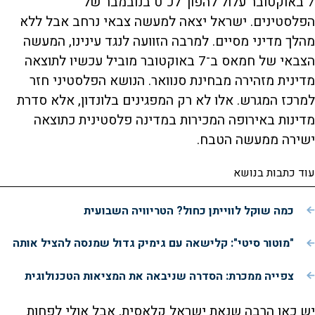
7 באוקטובר עלול להפוך לכ"ט בנובמבר של
הפלסטינים. ישראל יצאה למעשה צבאי נרחב אבל ללא
מהלך מדיני מסיים. למרבה הזוועה לנגד עינינו, המעשה
הצבאי של חמאס ב־7 באוקטובר מוביל עכשיו לתוצאה
מדינית מזהירה מבחינת סנוואר. הנושא הפלסטיני חזר
למרכז המגרש. אלו לא רק המפגינים בלונדון, אלא סדרת
מדינות באירופה המכירות במדינה פלסטינית כתוצאה
ישירה ממעשה הטבח.
עוד כתבות בנושא
כמה שוקל לווייתן כחול? הטריוויה השבועית
"מוטור סיטי": קלישאה עם גימיק גדול שמנסה להציל אותה
צפייה ממכרת: הסדרה שניבאה את המציאות הטכנולוגית
יש כאן הרבה שנאת ישראל קלאסית, אבל אולי לפחות