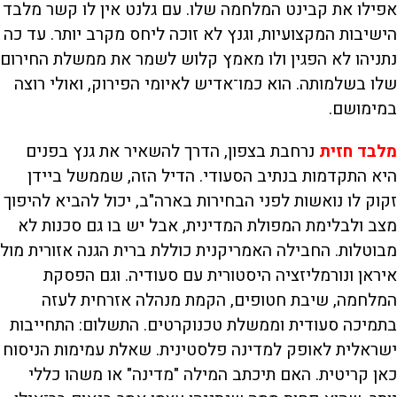
אפילו את קבינט המלחמה שלו. עם גלנט אין לו קשר מלבד
הישיבות המקצועיות, וגנץ לא זוכה ליחס מקרב יותר. עד כה
נתניהו לא הפגין ולו מאמץ קלוש לשמר את ממשלת החירום
שלו בשלמותה. הוא כמו־אדיש לאיומי הפירוק, ואולי רוצה
במימושם.
מלבד חזית
נרחבת בצפון, הדרך להשאיר את גנץ בפנים
היא התקדמות בנתיב הסעודי. הדיל הזה, שממשל ביידן
זקוק לו נואשות לפני הבחירות בארה"ב, יכול להביא להיפוך
מצב ולבלימת המפולת המדינית, אבל יש בו גם סכנות לא
מבוטלות. החבילה האמריקנית כוללת ברית הגנה אזורית מול
איראן ונורמליזציה היסטורית עם סעודיה. וגם הפסקת
המלחמה, שיבת חטופים, הקמת מנהלה אזרחית לעזה
בתמיכה סעודית וממשלת טכנוקרטים. התשלום: התחייבות
ישראלית לאופק למדינה פלסטינית. שאלת עמימות הניסוח
כאן קריטית. האם תיכתב המילה "מדינה" או משהו כללי