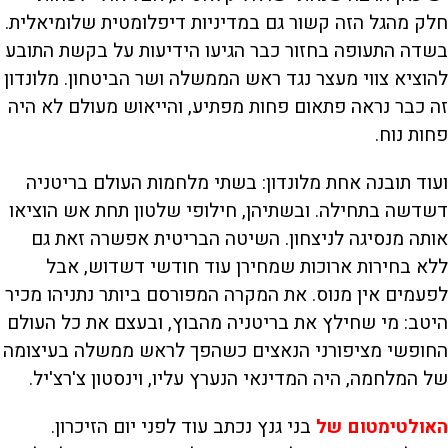
חלק מהגל הזה קשור גם במדיניות דיפלומטית שלומיאלית.
בשדה התעופה בחזור כבר הגיעו הידיעות על בקשת התובע
להוציא צווי מעצר נגד ראש הממשלה ושר הביטחון. מלונדון
זה כבר נראה פתאום פחות מפתיע, והייאוש מעולם לא היה
פחות נוח.
ועוד תובנה אחת מלונדון: בשתי מלחמות העולם בריטניה
דשדשה בתחילה. ובשתיהן, חילופי שלטון תחת אש הוציאו
אותה מנסיגה לניצחון. השיטה הבריטית אפשרה זאת גם
ללא בחירות ארוכות שמחירן עוד חודשי דשדוש, אבל
לפעמים אין מנוס. את המקרה המפורסם ביותר נתניהו מכיר
היטב: מי שחילץ את בריטניה מהבוץ, ובעצם את כל העולם
החופשי מציפורני הנאצים כשהפך לראש ממשלה בעיצומה
של המלחמה, היה המדינאי הנערץ עליו, וינסטון צ'רצ'יל.
האולטימטום של
בני גנץ נכתב עוד לפני יום הזיכרון.