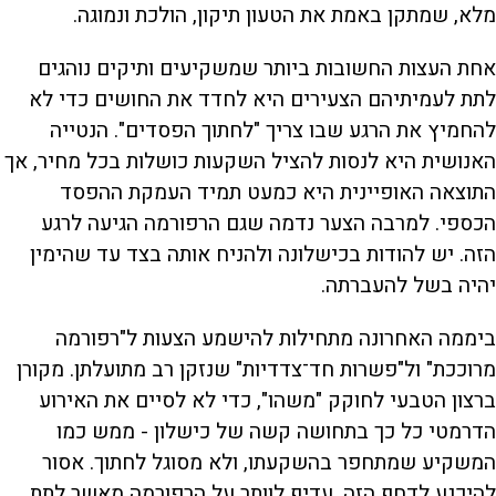
מלא, שמתקן באמת את הטעון תיקון, הולכת ונמוגה.
אחת העצות החשובות ביותר שמשקיעים ותיקים נוהגים
לתת לעמיתיהם הצעירים היא לחדד את החושים כדי לא
להחמיץ את הרגע שבו צריך "לחתוך הפסדים". הנטייה
האנושית היא לנסות להציל השקעות כושלות בכל מחיר, אך
התוצאה האופיינית היא כמעט תמיד העמקת ההפסד
הכספי. למרבה הצער נדמה שגם הרפורמה הגיעה לרגע
הזה. יש להודות בכישלונה ולהניח אותה בצד עד שהימין
יהיה בשל להעברתה.
ביממה האחרונה מתחילות להישמע הצעות ל"רפורמה
מרוככת" ול"פשרות חד־צדדיות" שנזקן רב מתועלתן. מקורן
ברצון הטבעי לחוקק "משהו", כדי לא לסיים את האירוע
הדרמטי כל כך בתחושה קשה של כישלון - ממש כמו
המשקיע שמתחפר בהשקעתו, ולא מסוגל לחתוך. אסור
להיכנע לדחף הזה. עדיף לוותר על הרפורמה מאשר לתת