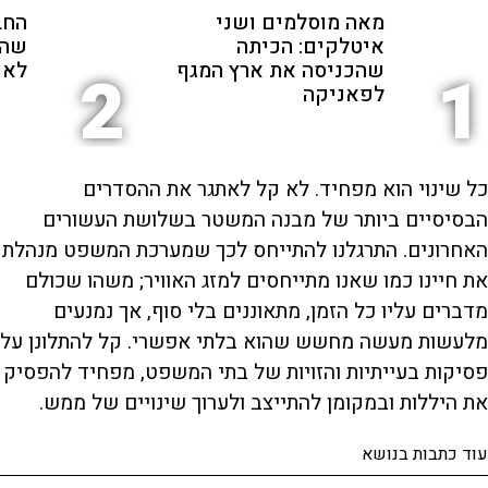
מאה מוסלמים ושני
החב
איטלקים: הכיתה
שהת
שהכניסה את ארץ המגף
לאנ
2
1
לפאניקה
כל שינוי הוא מפחיד. לא קל לאתגר את ההסדרים
הבסיסיים ביותר של מבנה המשטר בשלושת העשורים
האחרונים. התרגלנו להתייחס לכך שמערכת המשפט מנהלת
את חיינו כמו שאנו מתייחסים למזג האוויר; משהו שכולם
מדברים עליו כל הזמן, מתאוננים בלי סוף, אך נמנעים
מלעשות מעשה מחשש שהוא בלתי אפשרי. קל להתלונן על
פסיקות בעייתיות והזויות של בתי המשפט, מפחיד להפסיק
את היללות ובמקומן להתייצב ולערוך שינויים של ממש.
עוד כתבות בנושא